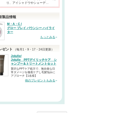
り、アイシャドウやシェーデ…
新製品情報
M・A・C /
グロー プレイ バウンシー ハイライ
ター
もっとみる
レゼント
（毎月1・9・17・24日更新）
JoluXe/
JoluXe PPTデイリッチケア シ
ャンプー＆トリートメントセット
贅沢なPPTケア処方で、無自覚な日
常ダメージを徹底ケアし毛髪悩みに
アプローチ【1名様】
他のプレゼントもみる