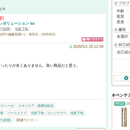
プロフ
4
件
年齢
･
髪質
･
星座
･
レボリューション ba
(顔用)
・
化粧下地
]
趣味
10円 (編集部調べ)
発売日：2025/3/21
未選択
自己紹
2026/5/1 20:12:09
自己紹
なったりが全くありません。良い商品だと思う。
ネペンテ
20
リクシール
スキンケア・基礎化粧品
液
ベースメイク
化粧下地・コンシーラー
化粧下地
関連ワード
-
(顔用)