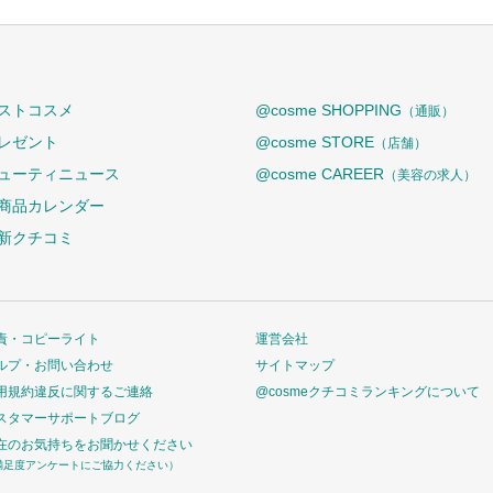
ストコスメ
@cosme SHOPPING
（通販）
レゼント
@cosme STORE
（店舗）
ューティニュース
@cosme CAREER
（美容の求人）
商品カレンダー
新クチコミ
責・コピーライト
運営会社
ルプ・お問い合わせ
サイトマップ
用規約違反に関するご連絡
@cosmeクチコミランキングについて
スタマーサポートブログ
在のお気持ちをお聞かせください
満足度アンケートにご協力ください）