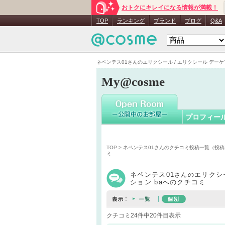
おトクにキレイになる情報が満載！
ネペンテス
TOP
ランキング
ブランド
ブログ
Q&A
ネペンテス01さんのエリクシール / エリクシール デーケア
My@cosme
プロフィー
TOP
>
ネペンテス01さんのクチコミ投稿一覧（投
ミ
ネペンテス01
エリクシ
さんの
ション baへのクチコミ
クチコミ24件中20件目表示