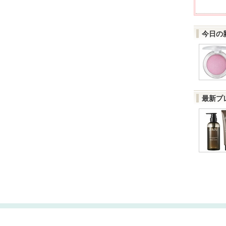
今日の
最新プ