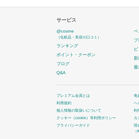
サービス
@cosme
ベ
（化粧品・美容の口コミ）
プ
ランキング
ビ
ポイント・クーポン
新
ブログ
最
Q&A
プレミアム会員とは
免
利用規約
ヘ
個人情報の取扱いについて
利
クッキー（cookie）等利用ポリシー
カ
プライバシーガイド
現
（