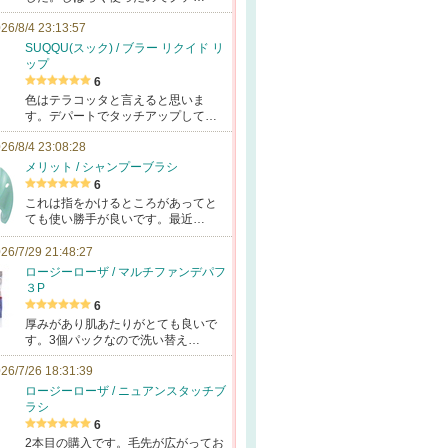
26/8/4 23:13:57
SUQQU(スック) / ブラー リクイド リ
ップ
6
色はテラコッタと言えると思いま
す。デパートでタッチアップして…
26/8/4 23:08:28
メリット / シャンプーブラシ
6
これは指をかけるところがあってと
ても使い勝手が良いです。最近…
26/7/29 21:48:27
ロージーローザ / マルチファンデパフ
３P
6
厚みがあり肌あたりがとても良いで
す。3個パックなので洗い替え…
26/7/26 18:31:39
ロージーローザ / ニュアンスタッチブ
ラシ
6
2本目の購入です。毛先が広がってお