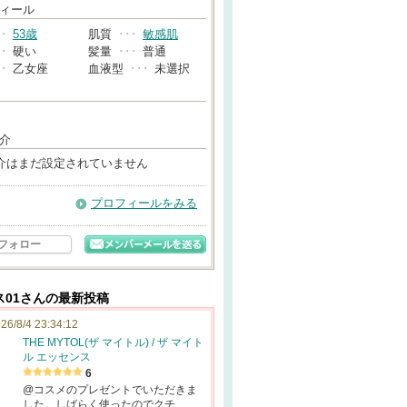
→
ィール
･･
53歳
肌質
･･･
敏感肌
･･
硬い
髪量
･･･
普通
･･
乙女座
血液型
･･･
未選択
介
介はまだ設定されていません
プロフィールをみる
フォロー
ス01さんの最新投稿
26/8/4 23:34:12
THE MYTOL(ザ マイトル) / ザ マイト
ル エッセンス
6
@コスメのプレゼントでいただきま
した。しばらく使ったのでクチ…