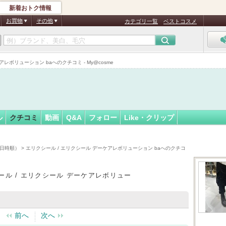
新着おトク情報
01
フォロー
さん
お買物
その他
カテゴリ一覧
ベストコスメ
レボリューション baへのクチコミ - My@cosme
ル
クチコミ
動画
Q&A
フォロー
Like・クリップ
稿日時順）
> エリクシール / エリクシール デーケアレボリューション baへのクチコ
ール / エリクシール デーケアレボリュー
前へ
次へ