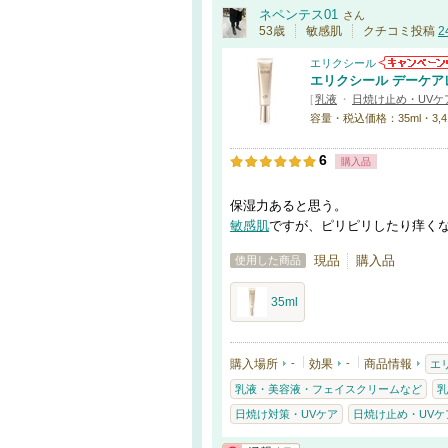
ネペンテス01
さん
53歳
敏感肌
クチコミ投稿
2
エリクシール
エリクシール デーケア
[
乳液
・
日焼け止め・UVケア
容量・税込価格：35ml・3,4
6
購入品
保湿力あると思う。
敏感肌
ですが、ピリピリしたり痒く
現品
購入品
使用した商品
35ml
購入場所
-
効果
-
商品情報
エ
乳液・美容液・フェイスクリームなど
乳
日焼け対策・UVケア
日焼け止め・UVケア