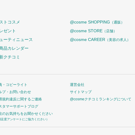
ストコスメ
@cosme SHOPPING
（通販）
レゼント
@cosme STORE
（店舗）
ューティニュース
@cosme CAREER
（美容の求人）
商品カレンダー
新クチコミ
責・コピーライト
運営会社
ルプ・お問い合わせ
サイトマップ
用規約違反に関するご連絡
@cosmeクチコミランキングについて
スタマーサポートブログ
在のお気持ちをお聞かせください
満足度アンケートにご協力ください）