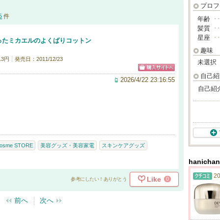
プロフ
5
件
年齢
･
髪質
･
星座
･
が作ったミカエルのよくばりコットン
趣味
13円
発売日：2011/12/23
未選択
自己紹
2026/4/22 23:16:55
自己紹
osme STORE
美容グッズ・美容家電
スキンケアグッズ
hanich
20
Like
0
参考にしたい！ありがとう
前へ
次へ