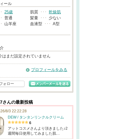
→
ィール
･･
25歳
肌質
･･･
乾燥肌
･･
普通
髪量
･･･
少ない
･･
山羊座
血液型
･･･
A型
介
介はまだ設定されていません
プロフィールをみる
フォロー
an7さんの最新投稿
26/8/3 22:22:28
DEW / タンタンリンクルクリーム
6
アットコスメさんより頂きました♪2
週間毎日使用してみました肌…