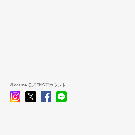
@cosme 公式SNSアカウント
instagram
x
facebook
line