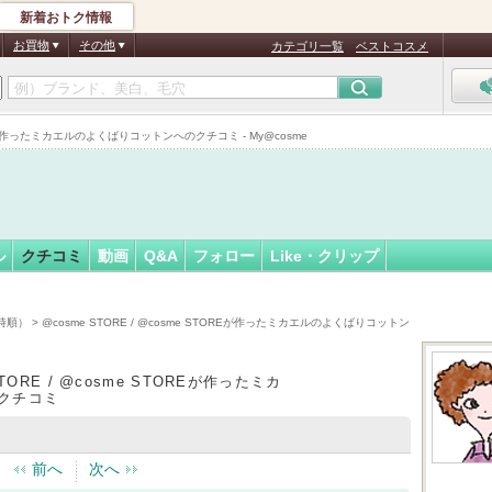
新着おトク情報
7
フォロー
さん
お買物
その他
カテゴリ一覧
ベストコスメ
認
証
STOREが作ったミカエルのよくばりコットンへのクチコミ - My@cosme
済
ル
クチコミ
動画
Q&A
フォロー
Like・クリップ
日時順）
> @cosme STORE / @cosme STOREが作ったミカエルのよくばりコットン
STORE / @cosme STOREが作ったミカ
クチコミ
前へ
次へ