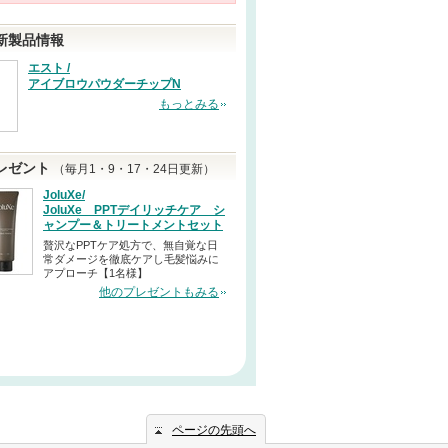
新製品情報
エスト /
アイブロウパウダーチップN
もっとみる
レゼント
（毎月1・9・17・24日更新）
JoluXe/
JoluXe PPTデイリッチケア シ
ャンプー＆トリートメントセット
贅沢なPPTケア処方で、無自覚な日
常ダメージを徹底ケアし毛髪悩みに
アプローチ【1名様】
他のプレゼントもみる
ページの先頭へ