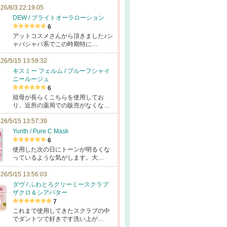
26/8/3 22:19:05
DEW / ブライトオーラローション
6
アットコスメさんから頂きました♪シ
ャバシャバ系でこの時期特に…
26/5/15 13:59:32
キスミー フェルム / プルーフシャイ
ニールージュ
6
祖母が長らくこちらを使用してお
り、近所の薬局での販売がなくな…
26/5/15 13:57:39
Yunth / Pure C Mask
6
使用した次の日にトーンが明るくな
っているような気がします。大…
26/5/15 13:56:03
ダヴ / ふわとろクリーミースクラブ
ザクロ＆シアバター
7
これまで使用してきたスクラブの中
でダントツで好きです洗い上が…