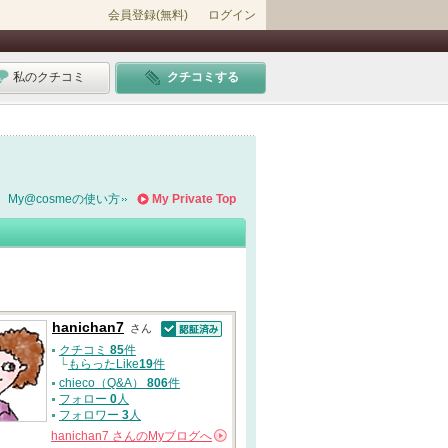
会員登録(無料)
ログイン
私のクチコミ
クチコミする
My@cosmeの使い方
My Private Top
hanichan7
さん
認証済
クチコミ
85
件
└
もらったLike
19
件
chieco（Q&A）
806
件
フォロー
0
人
フォロワー
3
人
hanichan7
さんの
Myブログへ