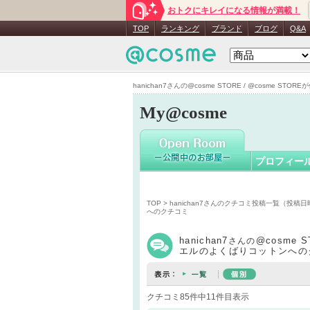
おトクにキレイになる情報が満載！
hanichan
TOP
ランキング
ブランド
ブログ
Q&A
hanichan7さんの@cosme STORE / @cosme 
My@cosme
プロフィー
TOP
>
hanichan7さんのクチコミ投稿一覧（投稿
へのクチコミ
hanichan7
@cosme 
さんの
エルのよくばりコットンへの
クチコミ85件中11件目表示