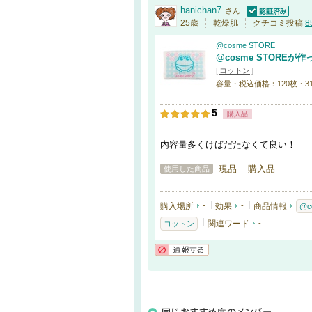
hanichan7
さん
認証済
25歳
乾燥肌
クチコミ投稿
8
@cosme STORE
@cosme STORE
[
コットン
]
容量・税込価格：120枚・3
5
購入品
内容量多くけばだたなくて良い！
現品
購入品
使用した商品
購入場所
-
効果
-
商品情報
@c
関連ワード
-
コットン
通報する