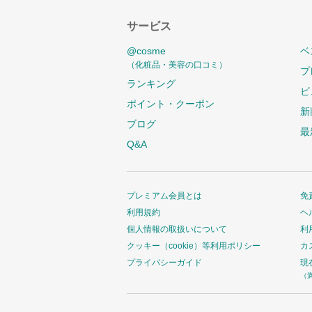
サービス
@cosme
ベ
（化粧品・美容の口コミ）
プ
ランキング
ビ
ポイント・クーポン
新
ブログ
最
Q&A
プレミアム会員とは
免
利用規約
ヘ
個人情報の取扱いについて
利
クッキー（cookie）等利用ポリシー
カ
プライバシーガイド
現
（