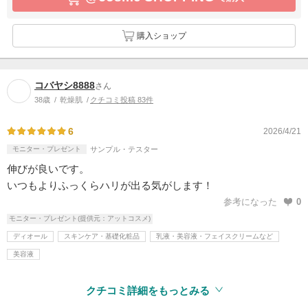
購入ショップ
コバヤシ8888
さん
38歳
乾燥肌
クチコミ投稿 83件
6
2026/4/21
モニター・プレゼント
サンプル・テスター
伸びが良いです。
いつもよりふっくらハリが出る気がします！
参考になった
0
モニター・プレゼント(提供元：アットコスメ)
ディオール
スキンケア・基礎化粧品
乳液・美容液・フェイスクリームなど
美容液
クチコミ詳細をもっとみる