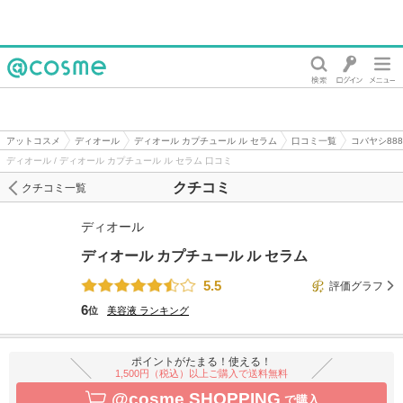
@cosme
アットコスメ
ディオール
ディオール カプチュール ル セラム
口コミ一覧
コバヤシ88
ディオール / ディオール カプチュール ル セラム 口コミ
クチコミ
クチコミ一覧
ディオール
ディオール カプチュール ル セラム
5.5
評価グラフ
6
位
美容液
ランキング
ポイントがたまる！使える！
1,500円（税込）以上ご購入で送料無料
@cosme SHOPPING
で購入