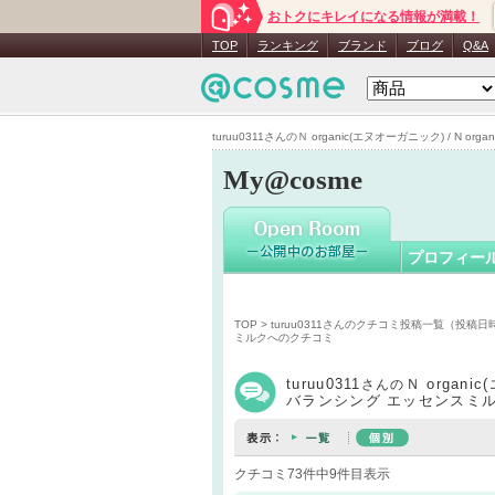
おトクにキレイになる情報が満載！
turuu0311
TOP
ランキング
ブランド
ブログ
Q&A
turuu0311さんのＮ organic(エヌオーガニック) / N o
My@cosme
プロフィー
TOP
>
turuu0311さんのクチコミ投稿一覧（投稿日
ミルクへのクチコミ
turuu0311
Ｎ organic
さんの
バランシング エッセンスミ
クチコミ73件中9件目表示