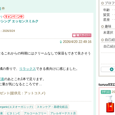
プロフ
3
件
年齢
･
髪質
･
ク)
星座
･
c バランシング エッセンスミルク
趣味
2026/3/24
未選択
自己紹
2026/4/20 22:49:16
自己紹
なるこれからの時期にはクリームなしで保湿もできて良さそう
橘の香りで、
リラックス
できる夜向けに感じました。
容液
のあとこれ1本で足ります。
割に量が気になるところです…
turuu0
20
ゼント(提供元：アットコスメ)
organic(エヌオーガニック)
スキンケア・基礎化粧品
液
ビタミンC
アルコールフリー
アレルギーテスト済