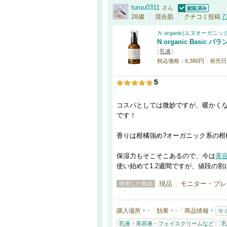
turuu0311
さん
認証済
28歳
混合肌
クチコミ投稿
7
Ｎ organic(エヌオーガニッ
N organic Basi
[
乳液
]
税込価格：6,380円
発売日：
5
コスパとしては微妙ですが、暖かく
です！
香りは柑橘強め?オーガニック系の柑
保湿力もそこそこあるので、今は
美
使い始めて1.2週間ですが、値段の
現品
モニター・プレ
使用した商品
購入場所
-
効果
-
商品情報
Ｎ 
乳液・美容液・フェイスクリームなど
乳