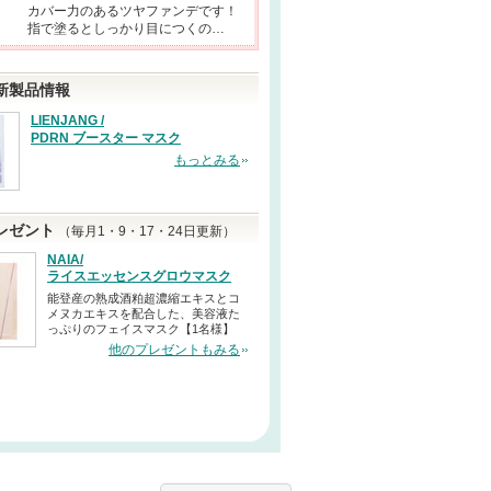
カバー力のあるツヤファンデです！
指で塗るとしっかり目につくの…
新製品情報
LIENJANG /
PDRN ブースター マスク
もっとみる
レゼント
（毎月1・9・17・24日更新）
NAIA/
ライスエッセンスグロウマスク
能登産の熟成酒粕超濃縮エキスとコ
メヌカエキスを配合した、美容液た
っぷりのフェイスマスク【1名様】
他のプレゼントもみる