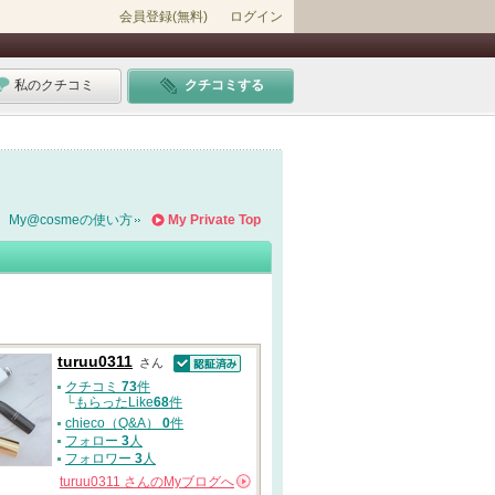
会員登録(無料)
ログイン
私のクチコミ
クチコミする
My@cosmeの使い方
My Private Top
turuu0311
さん
認証済
クチコミ
73
件
└
もらったLike
68
件
chieco（Q&A）
0
件
フォロー
3
人
フォロワー
3
人
turuu0311
さんの
Myブログへ