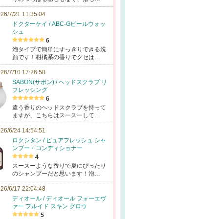
26/7/21 11:35:04
ドクターケイ / ABC-Gピールウォッ
シュ
6
泡タイプで簡単にすっきりできる洗
顔です！柑橘系の香りでクセは…
26/7/10 17:26:58
SABON(サボン) / ヘッドスクラブ リ
フレッシング
6
違う香りのヘッドスクラブを持って
ますが、こちらはスースーして…
26/6/24 14:54:51
ロクシタン / ピュアフレッシュ シャ
ンプー・コンディショナー
4
スースーような香りで夏にぴったり
のシャンプーだと思います！泡…
26/6/17 22:04:48
ディオール / ディオール フォーエヴ
ァー フルイド スキン グロウ
5