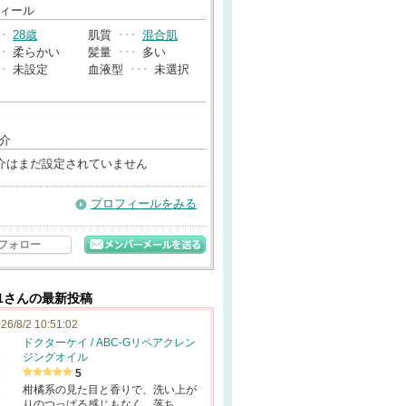
→
ィール
･･
28歳
肌質
･･･
混合肌
･･
柔らかい
髪量
･･･
多い
･･
未設定
血液型
･･･
未選択
介
介はまだ設定されていません
プロフィールをみる
フォロー
311さんの最新投稿
26/8/2 10:51:02
ドクターケイ / ABC-Gリペアクレン
ジングオイル
5
柑橘系の見た目と香りで、洗い上が
りのつっぱる感じもなく、落ち…