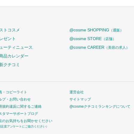
ストコスメ
@cosme SHOPPING
（通販）
レゼント
@cosme STORE
（店舗）
ューティニュース
@cosme CAREER
（美容の求人）
商品カレンダー
新クチコミ
責・コピーライト
運営会社
ルプ・お問い合わせ
サイトマップ
用規約違反に関するご連絡
@cosmeクチコミランキングについて
スタマーサポートブログ
在のお気持ちをお聞かせください
満足度アンケートにご協力ください）