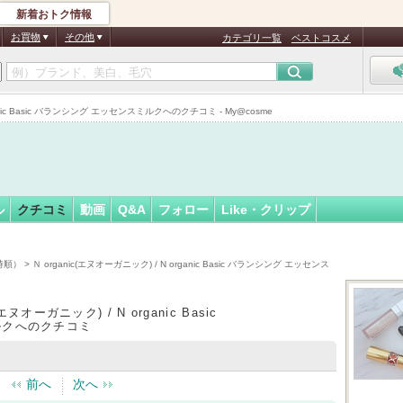
新着おトク情報
フォロー
さん
お買物
その他
カテゴリ一覧
ベストコスメ
認
証
rganic Basic バランシング エッセンスミルクへのクチコミ - My@cosme
済
ル
クチコミ
動画
Q&A
フォロー
Like・クリップ
時順）
> Ｎ organic(エヌオーガニック) / N organic Basic バランシング エッセンス
(エヌオーガニック) / N organic Basic
ルクへのクチコミ
前へ
次へ