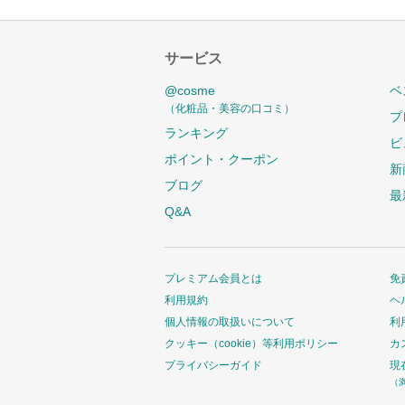
サービス
@cosme
ベ
（化粧品・美容の口コミ）
プ
ランキング
ビ
ポイント・クーポン
新
ブログ
最
Q&A
プレミアム会員とは
免
利用規約
ヘ
個人情報の取扱いについて
利
クッキー（cookie）等利用ポリシー
カ
プライバシーガイド
現
（