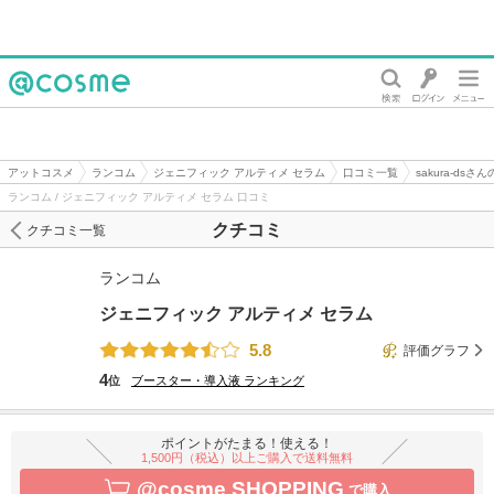
@cosme
アットコスメ
ランコム
ジェニフィック アルティメ セラム
口コミ一覧
sakura-dsさ
ランコム / ジェニフィック アルティメ セラム 口コミ
クチコミ
クチコミ一覧
ランコム
ジェニフィック アルティメ セラム
5.8
評価グラフ
4
位
ブースター・導入液
ランキング
ポイントがたまる！使える！
1,500円（税込）以上ご購入で送料無料
@cosme SHOPPING
で購入