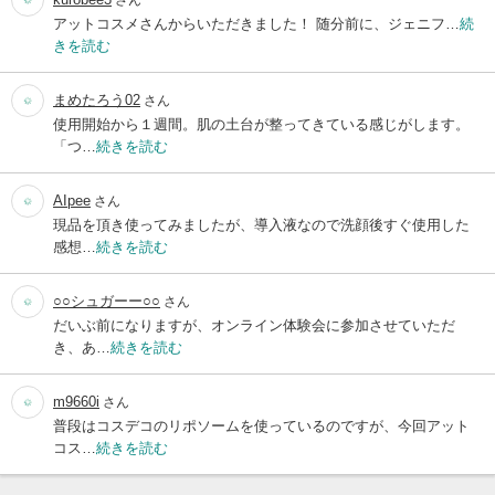
アットコスメさんからいただきました！ 随分前に、ジェニフ…
続
きを読む
まめたろう02
さん
使用開始から１週間。肌の土台が整ってきている感じがします。
「つ…
続きを読む
AIpee
さん
現品を頂き使ってみましたが、導入液なので洗顔後すぐ使用した
感想…
続きを読む
○○シュガーー○○
さん
だいぶ前になりますが、オンライン体験会に参加させていただ
き、あ…
続きを読む
m9660i
さん
普段はコスデコのリポソームを使っているのですが、今回アット
コス…
続きを読む