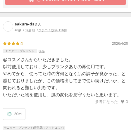
sakura-ds
さん
48歳
混合肌
クチコミ投稿 116件
4
2026/4/20
モニター・プレゼント
現品
@コスメさんからいただきました。
以前使用しており、少しブランクありの再使用です。
やめてから、使ってた時の方何となく肌の調子が良かった、と
感じておりましたが、この価格出してまで使い続けたいか、と
問われると難しい判断です。
いただいた物を使用し、肌の変化を見守りたいと思います。
参考になった
1
30mL
モニター・プレゼント(提供元：アットコスメ)