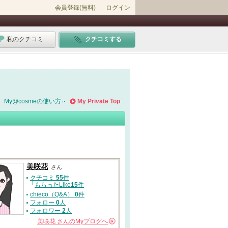
会員登録(無料)
ログイン
私のクチコミ
クチコミする
My@cosmeの使い方
My Private Top
美咲花
さん
クチコミ
55
件
└
もらったLike
15
件
chieco（Q&A）
0
件
フォロー
0
人
フォロワー
2
人
美咲花
さんの
Myブログへ