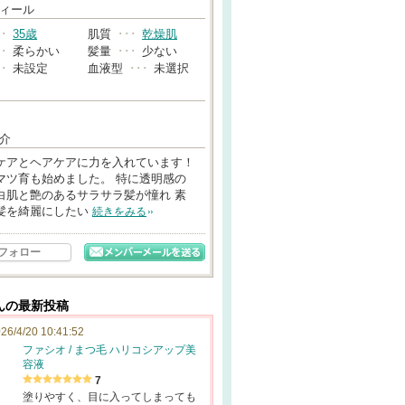
→
ィール
･･
35歳
肌質
･･･
乾燥肌
･･
柔らかい
髪量
･･･
少ない
･･
未設定
血液型
･･･
未選択
介
ケアとヘアケアに力を入れています！
マツ育も始めました。 特に透明感の
白肌と艶のあるサラサラ髪が憧れ 素
髪を綺麗にしたい
続きをみる
フォロー
んの最新投稿
26/4/20 10:41:52
ファシオ / まつ毛 ハリコシアップ美
容液
7
塗りやすく、目に入ってしまっても