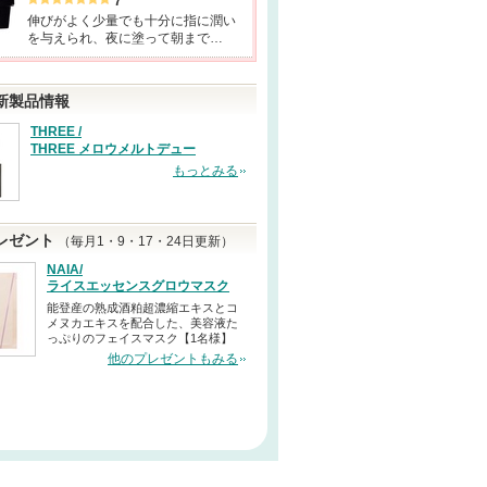
7
伸びがよく少量でも十分に指に潤い
を与えられ、夜に塗って朝まで…
新製品情報
THREE /
THREE メロウメルトデュー
もっとみる
レゼント
（毎月1・9・17・24日更新）
NAIA/
ライスエッセンスグロウマスク
能登産の熟成酒粕超濃縮エキスとコ
メヌカエキスを配合した、美容液た
っぷりのフェイスマスク【1名様】
他のプレゼントもみる