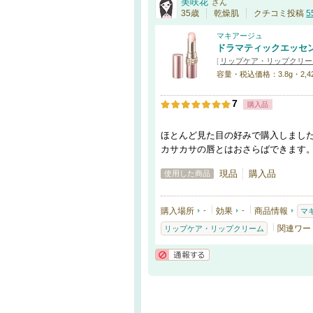
美咲花
さん
35歳
乾燥肌
クチコミ投稿
5
マキアージュ
ドラマティックエッセ
[
リップケア・リップクリー
容量・税込価格：3.8g・2,4
7
購入品
ほとんど見た目の好みで購入しまし
カサカサの唇とはおさらばできます
現品
購入品
使用した商品
購入場所
-
効果
-
商品情報
マ
関連ワー
リップケア・リップクリーム
通報する