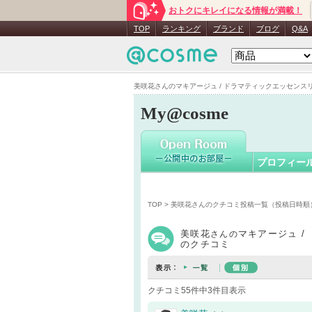
おトクにキレイになる情報が満載！
美咲花
さん
TOP
ランキング
ブランド
ブログ
Q&A
美咲花さんのマキアージュ / ドラマティックエッセンスリッ
My@cosme
プロフィー
TOP
>
美咲花さんのクチコミ投稿一覧（投稿日時順
美咲花
マキアージュ 
さんの
のクチコミ
クチコミ55件中3件目表示