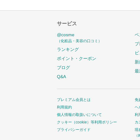
サービス
@cosme
ベ
（化粧品・美容の口コミ）
プ
ランキング
ビ
ポイント・クーポン
新
ブログ
最
Q&A
プレミアム会員とは
免
利用規約
ヘ
個人情報の取扱いについて
利
クッキー（cookie）等利用ポリシー
カ
プライバシーガイド
現
（