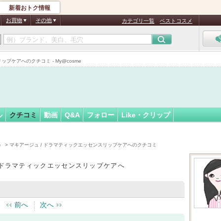
新着おトク情報
フォロー
お買物
その他
カテゴリ一覧
ベストコスメ
プケアへのクチコミ - My@cosme
ル
クチコミ
動画
Q&A
フォロー
Like・クリップ
）
> マキアージュ / ドラマティックエッセンスリップケアへのクチコミ
/ ドラマティックエッセンスリップケアへ
前へ
次へ