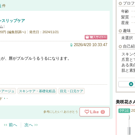
プロフ
5
件
年齢
･
髪質
･
ンスリップケア
星座
･
ム
]
趣味
20円 (編集部調べ)
発売日：2024/11/21
未選択
2026/4/20 10:33:47
自己紹
スキン
たが、唇がプルプルうるうるになります。
爪育と
。
ある美
肌と素
キアージュ
スキンケア・基礎化粧品
目元・口元ケア
ド
-
美咲花さ
20
Like
0
参考にしたい！ありがとう
前へ
次へ