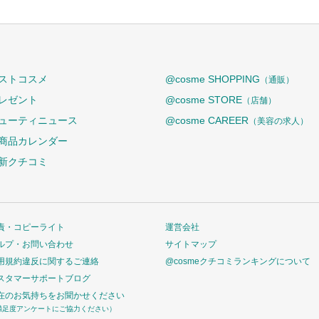
ストコスメ
@cosme SHOPPING
（通販）
レゼント
@cosme STORE
（店舗）
ューティニュース
@cosme CAREER
（美容の求人）
商品カレンダー
新クチコミ
責・コピーライト
運営会社
ルプ・お問い合わせ
サイトマップ
用規約違反に関するご連絡
@cosmeクチコミランキングについて
スタマーサポートブログ
在のお気持ちをお聞かせください
満足度アンケートにご協力ください）