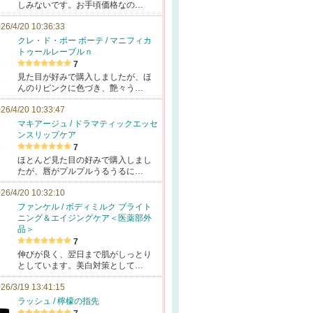
しみないです。お手頃価格なの…
26/4/20 10:36:33
クレ・ド・ポー ボーテ / マニフィカ
トゥールレーブルｎ
7
見た目が好みで購入しましたが、ほ
んのりピンクに色づき、艶々う…
26/4/20 10:33:47
マキアージュ / ドラマティックエッセ
ンスリップケア
7
ほとんど見た目の好みで購入しまし
たが、唇がプルプルうるうるに…
26/4/20 10:32:10
ファンケル / ボディミルク ブライト
ニング＆エイジングケア＜医薬部外
品＞
7
伸びが良く、翌日まで肌がしっとり
としています。美白対策として…
26/3/19 13:41:15
ラッシュ / 檸檬の指先