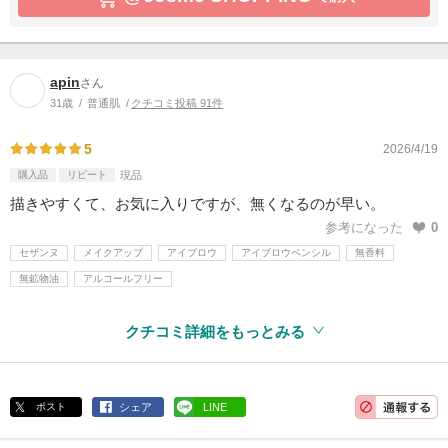
apin
さん
31歳
普通肌
クチコミ投稿 91件
5
2026/4/19
購入品
リピート
現品
描きやすくて、お気に入りですが、無くなるのが早い。
参考になった
0
セザンヌ
メイクアップ
アイブロウ
アイブロウペンシル
無香料
無鉱物油
アルコールフリー
クチコミ詳細をもっとみる
ポスト
シェア
LINE