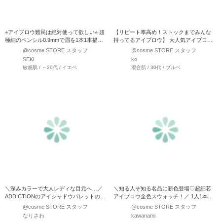
⭐︎アイブロウ難民は絶対使って欲しい⭐︎ 超
【リピート率高め！ストックまでみんな
極細のペンシル0.9mmで眉を1本1本描け
持ってるアイブロウ】 大人気アイブロウ
ちゃう！ …
ペンシル！ リピート…
@cosme STORE スタッフ
@cosme STORE スタッフ
SEKI
ko
敏感肌 / ～20代 / イエベ
混合肌 / 30代 / ブルベ
＼深みカラーで大人レディな目元へ…／
＼知る人ぞ知る名品に新色登場♡超細芯
ADDICTIONのアイシャドウパレットの中
アイブロウ全色スウォッチ！／ 1人1本は
で私的イチオシ…
持ってる？レベルのア…
@cosme STORE スタッフ
@cosme STORE スタッフ
なりさわ
kawanami