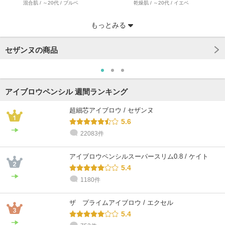
混合肌 / ～20代 / ブルベ
乾燥肌 / ～20代 / イエベ
もっとみる
セザンヌの商品
アイブロウペンシル 週間ランキング
超細芯アイブロウ / セザンヌ
5.6
22083件
@cosme STORE スタッフ
@cosme STORE スタッフ
@cosme STORE スタッフ
@cosme STORE スタッフ
@cosme STORE スタッフ
miyazaki
村 井
igarashi
Inagaki
Inagaki
アイブロウペンシルスーパースリム0.8 / ケイト
乾燥肌 / 30代 / ブルベ
敏感肌 / 30代 / イエベ
乾燥肌 / 30代 / ブルベ
乾燥肌 / 30代 / イエベ
乾燥肌 / 30代 / イエベ
5.4
1180件
ザ プライムアイブロウ / エクセル
5.4