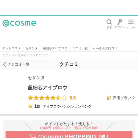
@cosme
アットコスメ
セザンヌ
超細芯アイブロウ
口コミ一覧
apinさんの口コミ
セザンヌ / 超細芯アイブロウ 口コミ
クチコミ
クチコミ一覧
セザンヌ
超細芯アイブロウ
5.6
評価グラフ
1
位
アイブロウペンシル
ランキング
ポイントがたまる！使える！
1,500円（税込）以上ご購入で送料無料
@cosme SHOPPING
で購入