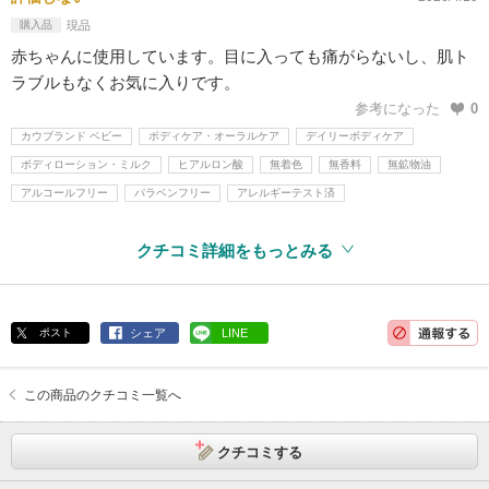
購入品
現品
赤ちゃんに使用しています。目に入っても痛がらないし、肌ト
ラブルもなくお気に入りです。
参考になった
0
カウブランド ベビー
ボディケア・オーラルケア
デイリーボディケア
ボディローション・ミルク
ヒアルロン酸
無着色
無香料
無鉱物油
アルコールフリー
パラベンフリー
アレルギーテスト済
クチコミ詳細をもっとみる
ポスト
シェア
LINE
この商品のクチコミ一覧へ
クチコミする