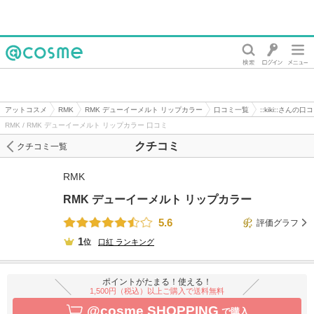
@cosme
アットコスメ
RMK
RMK デューイーメルト リップカラー
口コミ一覧
::kiki::さんの口
RMK / RMK デューイーメルト リップカラー 口コミ
クチコミ
クチコミ一覧
RMK
RMK デューイーメルト リップカラー
5.6
評価グラフ
1
位
口紅
ランキング
ポイントがたまる！使える！
1,500円（税込）以上ご購入で送料無料
@cosme SHOPPING
で購入