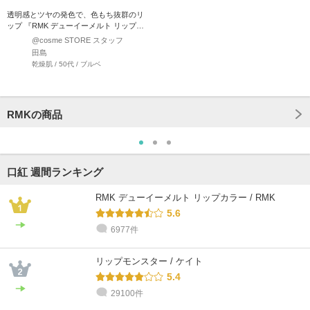
透明感とツヤの発色で、色もち抜群のリ
ップ 『RMK デューイーメルト リップカ
ラー』 唇の温度…
@cosme STORE スタッフ
田島
乾燥肌 / 50代 / ブルベ
RMKの商品
口紅 週間ランキング
RMK デューイーメルト リップカラー / RMK
5.6
6977件
リップモンスター / ケイト
5.4
29100件