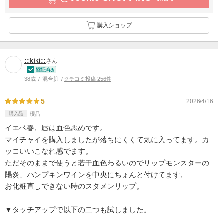
購入ショップ
::kiki::
さん
38歳
混合肌
クチコミ投稿 256件
5
2026/4/16
購入品
現品
イエベ春。唇は血色悪めです。
マイチャイを購入しましたが落ちにくくて気に入ってます。カ
ッコいいこなれ感でます。
ただそのままで使うと若干血色わるいのでリップモンスターの
陽炎、パンプキンワインを中央にちょんと付けてます。
お化粧直しできない時のスタメンリップ。
▼タッチアップで以下の二つも試しました。