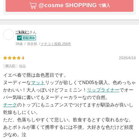
@cosme SHOPPING
で購入
::kiki::
さん
38歳
混合肌
クチコミ投稿 256件
4
2026/4/16
購入品
現品
イエベ春で唇は血色悪目です。
ヌーディーな
マット
リップが欲しくてND05を購入。色めっちゃ
かわいい！大人っぽいけどフェミニン！
リップライナー
でオー
バー気味に書いてもヌーディーカラーなので自然。
チーク
のトップにもニュアンスでつけてますが馴染みが良いし
乾燥もしにくい。
ただ、色落ちしやすくて悲しい。飲食するとすぐ取れるかな。
あとボトルが重くて携帯するには不便。大好きな色だけど頻度
少なめ。泣