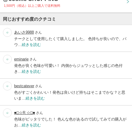
1,500円（税込）以上ご購入で送料無料
同じおすすめ度のクチコミ
あいさ9988
さん
チークとして使用したくて購入しました。 色持ちが良いので、パ
ウ…
続きを読む
eminarie
さん
発色が良く色味が可愛い！ 内側からジュワッとした感じの色付
き…
続きを読む
bestcatever
さん
色がすごくかわいい！発色は良いけど持ちはそこまでかな？と思
いま…
続きを読む
■□☆R.☆□■
さん
色味がピッタリでした！ 色んな色があるので試してみての購入が
お…
続きを読む