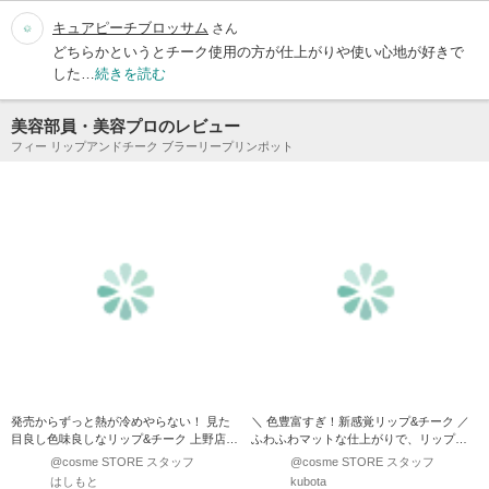
キュアピーチブロッサム
さん
どちらかというとチーク使用の方が仕上がりや使い心地が好きで
した…
続きを読む
美容部員・美容プロのレビュー
フィー リップアンドチーク ブラーリープリンポット
発売からずっと熱が冷めやらない！ 見た
＼ 色豊富すぎ！新感覚リップ&チーク ／
目良し色味良しなリップ&チーク 上野店で
ふわふわマットな仕上がりで、リップも
の人気カラー3選で…
チークも見た目より…
@cosme STORE スタッフ
@cosme STORE スタッフ
はしもと
kubota