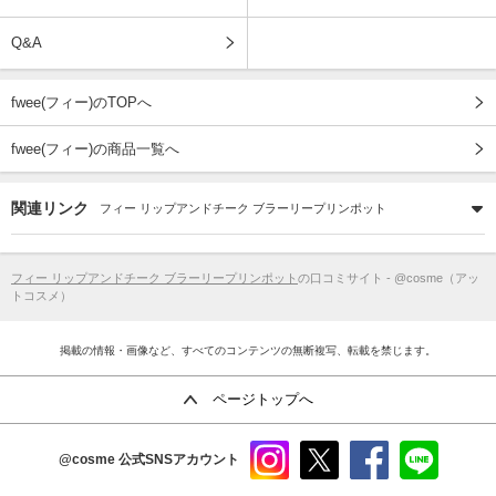
Q&A
fwee(フィー)のTOPへ
fwee(フィー)の商品一覧へ
関連リンク
フィー リップアンドチーク ブラーリープリンポット
フィー リップアンドチーク ブラーリープリンポット
の口コミサイト - @cosme（アッ
トコスメ）
掲載の情報・画像など、すべてのコンテンツの無断複写、転載を禁じます。
ページトップへ
@cosme
公式SNSアカウント
instag
x
faceb
line