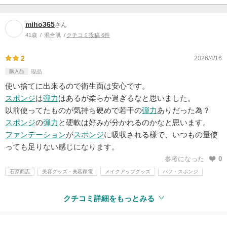
miho365
さん
41歳
混合肌
クチコミ投稿 6件
2
2026/4/16
購入品
現品
使い捨てに出来るので衛生面は安心です。
スポンジ
は
弾力
はあるが柔らか過ぎるなと思いました。
以前使ってたものが気持ち硬めで若干の
弾力
ありだった為？
スポンジ
の
弾力
と硬軟は好みが分かれるのかなと思います。
ファンデーション
が
スポンジ
に吸収される様で、いつもの量使
っても足りない感じになります。
参考になった
0
石原商店
美容グッズ・美容家電
メイクアップグッズ
パフ・スポンジ
クチコミ詳細をもっとみる