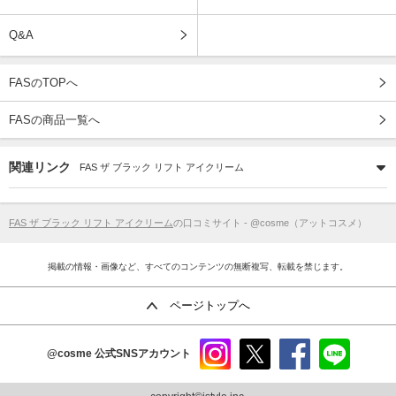
Q&A
FASのTOPへ
FASの商品一覧へ
関連リンク
FAS ザ ブラック リフト アイクリーム
FAS ザ ブラック リフト アイクリーム
の口コミサイト - @cosme（アットコスメ）
掲載の情報・画像など、すべてのコンテンツの無断複写、転載を禁じます。
ページトップへ
@cosme
公式SNSアカウント
instag
x
faceb
line
ram
ook