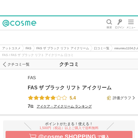
@cosme
アットコスメ
FAS
FAS ザ ブラック リフト アイクリーム
口コミ一覧
mirumiru110
FAS / FAS ザ ブラック リフト アイクリーム 口コミ
クチコミ
クチコミ一覧
FAS
FAS ザ ブラック リフト アイクリーム
5.4
評価グラフ
7
位
アイケア・アイクリーム
ランキング
ポイントがたまる！使える！
1,500円（税込）以上ご購入で送料無料
@cosme SHOPPING
で購入