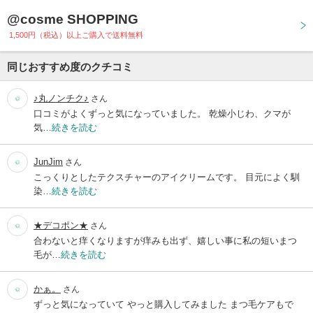
@cosme SHOPPING
1,500円（税込）以上ご購入で送料無料
同じおすすめ度のクチコミ
♪丸ノンチク♪
さん
口コミがよくずっと気になっていました。 乾燥小じわ、クマが
気…
続きを読む
JunJim
さん
こっくりとしたテクスチャーのアイクリームです。 目元によく馴
染…
続きを読む
★デコポン★
さん
合わないと痒くなりますが痒みも出ず、嬉しい事に私の短いまつ
毛が…
続きを読む
かぁ。
さん
ずっと気になっていて やっと購入してみました まつ毛ケアもで