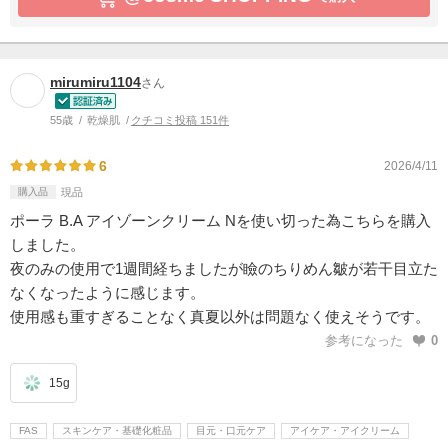
mirumiru1104
さん
55歳
乾燥肌
クチコミ投稿 151件
6
2026/4/11
購入品
現品
ポーラ B.A アイゾーンクリーム Nを使い切った為こちらを購入
しました。
夜のみの使用で1週間経ちましたが瞼のちりめん皺が若干目立た
なくなったように感じます。
使用感も重すぎることなく真夏以外は問題なく使えそうです。
参考になった
0
15g
FAS
スキンケア・基礎化粧品
目元・口元ケア
アイケア・アイクリーム