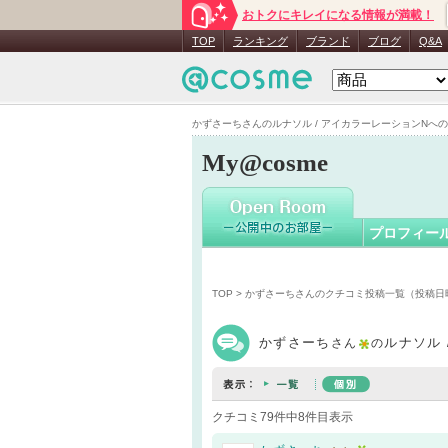
おトクにキレイになる情報が満載！
かずさー
TOP
ランキング
ブランド
ブログ
Q&A
かずさーちさんのルナソル / アイカラーレーションNへのクチ
My@cosme
プロフィー
TOP
>
かずさーちさんのクチコミ投稿一覧（投稿日
かずさーち
ルナソル
さん
の
クチコミ79件中8件目表示