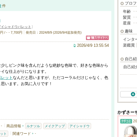
プロフ
9
件
年齢
･
髪質
･
N
星座
･
アイシャドウパレット
]
趣味
/ -・7,700円
発売日：2024/8/9 (2026/9/4追加発売)
インタ
楽鑑賞
2026/4/9 13:55:54
自己紹
な少しピンク味を含んだような絶妙な色味で、好きな色味から
自己紹
レイな仕上がりになります。
パレット
なんだと思いますが、ただコーラルだけじゃなく、色
と思います。お気に入りです！
かずさー
20
-
商品情報
ルナソル
メイクアップ
アイシャドウ
関連ワード
-
ット