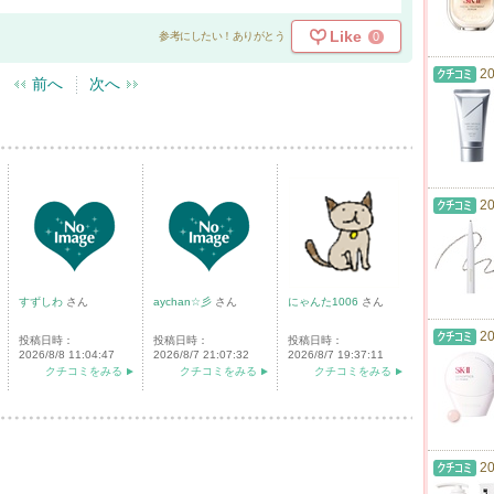
Like
0
参考にしたい！ありがとう
20
前へ
次へ
20
すずしわ
さん
aychan☆彡
さん
にゃんた1006
さん
20
投稿日時：
投稿日時：
投稿日時：
2026/8/8 11:04:47
2026/8/7 21:07:32
2026/8/7 19:37:11
クチコミをみる
クチコミをみる
クチコミをみる
20