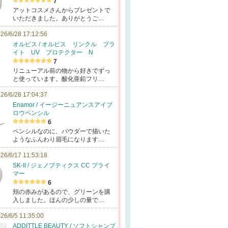
7
アットコスメさんからプレゼントで
いただきました。ありがとうご…
26/6/28 17:12:56
オルビス / オルビス リンクル ブラ
イト UV プロテクター N
7
リニューアル前の物から好きでずっ
と使っています。酸化亜鉛フリ…
26/6/28 17:04:37
Enamor / イージーニュアンスアイブ
ロウペンシル
6
ペンシルなのに、パウダーで描いた
ようなふんわり眉毛になります…
26/6/17 11:53:18
SK-II / ジェノプティクス CC プライ
マー
6
頬の赤みがあるので、グリーンを購
入しました。ほんの少しの量で…
26/6/5 11:35:00
ADDITTLE BEAUTY / ソフトシャンプ