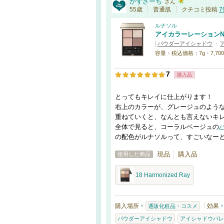
かずさーち
さん
55歳
普通肌
クチコミ投稿
7
ルナソル
アイカラーレーション
[
パウダーアイシャドウ
・
容量・税込価格：7g・7,700円 
7
購入品
とってもキレイに仕上がります！
右上のカラーが、グレージュのよう
重ねていくと、なんとも言えないキ
全体で見ると、コーラルベージュの
の配色がルナソルって、すごいなー
現品
購入品
使用した商品
18 Harmonized Ray
購入場所
効果
通販化粧品・コスメ
パウダーアイシャドウ
アイシャドウパレ