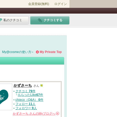
会員登録(無料)
ログイン
私のクチコミ
クチコミする
My@cosmeの使い方
My Private Top
かずさーち
さん
クチコミ
79
件
└
もらったLike
67
件
chieco（Q&A）
0
件
フォロー
11
人
フォロワー
9
人
かずさーち
さんの
Myブログへ