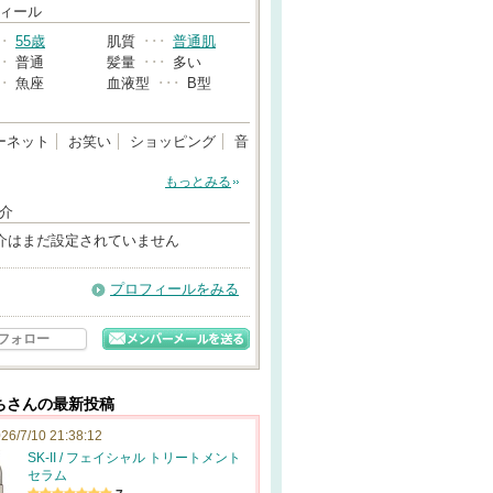
→
ィール
･･
55歳
肌質
･･･
普通肌
･･
普通
髪量
･･･
多い
･･
魚座
血液型
･･･
B型
ーネット
お笑い
ショッピング
音
もっとみる
介
介はまだ設定されていません
プロフィールをみる
フォロー
ちさんの最新投稿
26/7/10 21:38:12
SK-II / フェイシャル トリートメント
セラム