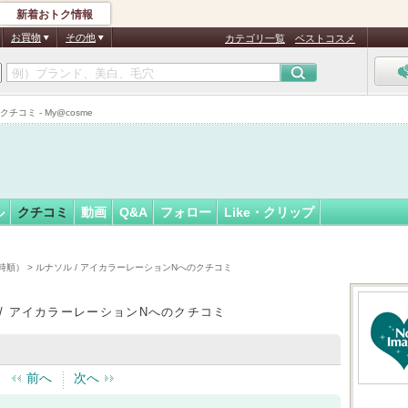
新着おトク情報
ち
フォロー
さん
お買物
その他
カテゴリ一覧
ベストコスメ
コミ - My@cosme
ル
クチコミ
動画
Q&A
フォロー
Like・クリップ
時順）
> ルナソル / アイカラーレーションNへのクチコミ
 / アイカラーレーションNへのクチコミ
前へ
次へ