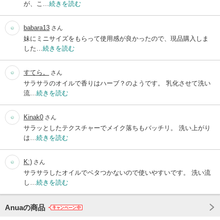
が、こ…
続きを読む
babara13
さん
妹にミニサイズをもらって使用感が良かったので、現品購入しま
した…
続きを読む
すてら。
さん
サラサラのオイルで香りはハーブ？のようです。 乳化させて洗い
流…
続きを読む
Kinak0
さん
サラッとしたテクスチャーでメイク落ちもバッチリ。 洗い上がり
は…
続きを読む
K:)
さん
サラサラしたオイルでベタつかないので使いやすいです。 洗い流
し…
続きを読む
Anuaの商品