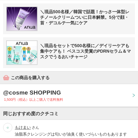
＼現品500名様／韓国で話題！かっさ一体型レ
チノールクリームついに日本解禁。5分で顔・
首・デコルテ一気にケア
＼現品をセットで500名様に／デイリーケアも
集中ケアも！ ベスコス受賞のPDRNセラム＆マ
スクでうるおいチャージ
この商品を購入する
@cosme SHOPPING
1,500円（税込）以上ご購入で送料無料
同じおすすめ度のクチコミ
もけまい
さん
油脂系クレンジングは匂いが油臭く使いづらいものもあります