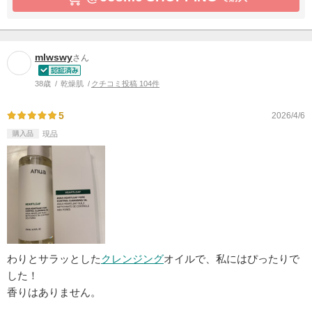
mlwswy
さん
38歳
乾燥肌
クチコミ投稿 104件
5
2026/4/6
購入品
現品
わりとサラッとした
クレンジング
オイルで、私にはぴったりで
した！
香りはありません。