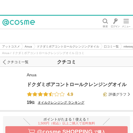
@cosme
アットコスメ
Anua
ドクダミポアコントロールクレンジングオイル
口コミ一覧
mlws
Anua / ドクダミポアコントロールクレンジングオイル 口コミ
クチコミ
クチコミ一覧
Anua
ドクダミポアコントロールクレンジングオイル
4.9
評価グラフ
19
位
オイルクレンジング
ランキング
ポイントがたまる！使える！
1,500円（税込）以上ご購入で送料無料
@cosme SHOPPING
で購入