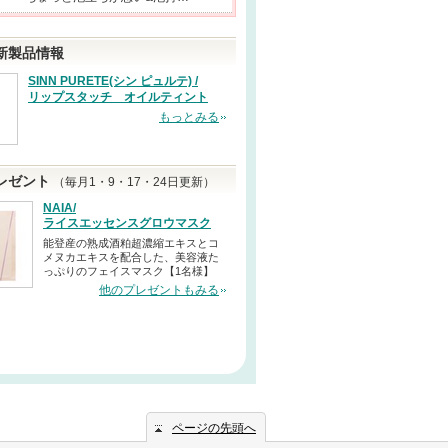
新製品情報
SINN PURETE(シン ピュルテ) /
リップスタッチ オイルティント
もっとみる
レゼント
（毎月1・9・17・24日更新）
NAIA/
ライスエッセンスグロウマスク
能登産の熟成酒粕超濃縮エキスとコ
メヌカエキスを配合した、美容液た
っぷりのフェイスマスク【1名様】
他のプレゼントもみる
ページの先頭へ