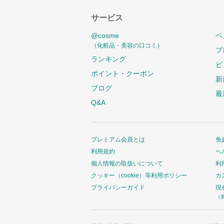
サービス
@cosme
ベ
（化粧品・美容の口コミ）
プ
ランキング
ビ
ポイント・クーポン
新
ブログ
最
Q&A
プレミアム会員とは
免
利用規約
ヘ
個人情報の取扱いについて
利
クッキー（cookie）等利用ポリシー
カ
プライバシーガイド
現
（