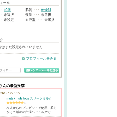
→
ィール
･･
40歳
肌質
･･･
乾燥肌
･･
未選択
髪量
･･･
未選択
･･
未設定
血液型
･･･
未選択
介
介はまだ設定されていません
プロフィールをみる
フォロー
3さんの最新投稿
26/5/7 22:51:28
muts / muts totte スリークミルク
6
友人からのプレゼントで使用。柔ら
かくて緩めの白濁ヘアミルクで…