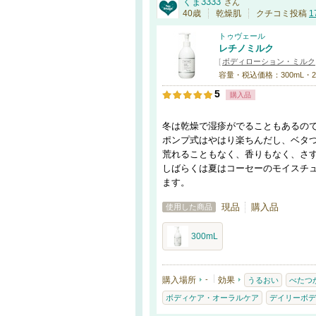
くま3333
さん
40歳
乾燥肌
クチコミ投稿
1
トゥヴェール
レチノミルク
[
ボディローション・ミルク
容量・税込価格：300mL・2,
5
購入品
冬は乾燥で湿疹がでることもあるの
ポンプ式はやはり楽ちんだし、ベタ
荒れることもなく、香りもなく、さ
しばらくは夏はコーセーのモイスチ
ます。
現品
購入品
使用した商品
300mL
購入場所
-
効果
うるおい
べたつ
ボディケア・オーラルケア
デイリーボデ