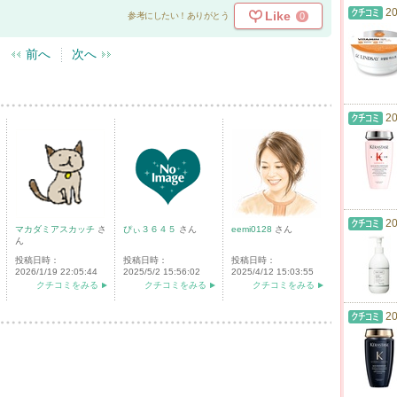
20
Like
0
参考にしたい！ありがとう
前へ
次へ
20
20
マカダミアスカッチ
さ
ぴぃ３６４５
さん
eemi0128
さん
ん
投稿日時：
投稿日時：
投稿日時：
2026/1/19 22:05:44
2025/5/2 15:56:02
2025/4/12 15:03:55
クチコミをみる
クチコミをみる
クチコミをみる
20