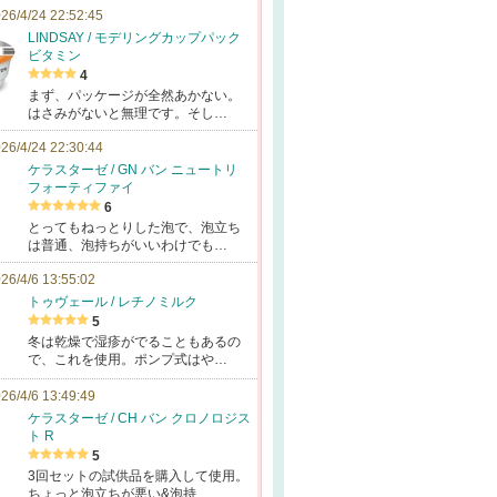
26/4/24 22:52:45
LINDSAY / モデリングカップパック
ビタミン
4
まず、パッケージが全然あかない。
はさみがないと無理です。そし…
26/4/24 22:30:44
ケラスターゼ / GN バン ニュートリ
フォーティファイ
6
とってもねっとりした泡で、泡立ち
は普通、泡持ちがいいわけでも…
26/4/6 13:55:02
トゥヴェール / レチノミルク
5
冬は乾燥で湿疹がでることもあるの
で、これを使用。ポンプ式はや…
26/4/6 13:49:49
ケラスターゼ / CH バン クロノロジス
ト R
5
3回セットの試供品を購入して使用。
ちょっと泡立ちが悪い&泡持…