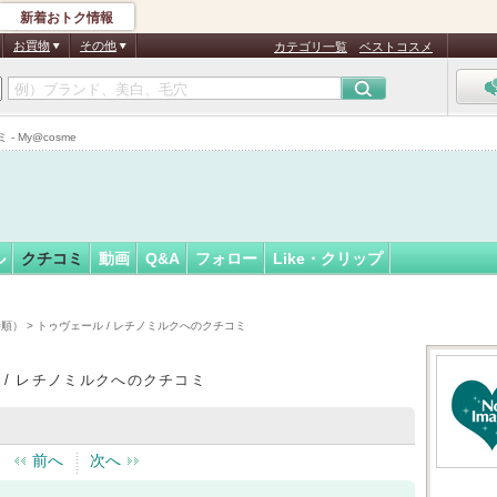
新着おトク情報
フォロー
さん
お買物
その他
カテゴリ一覧
ベストコスメ
 My@cosme
ル
クチコミ
動画
Q&A
フォロー
Like・クリップ
時順）
> トゥヴェール / レチノミルクへのクチコミ
 / レチノミルクへのクチコミ
前へ
次へ