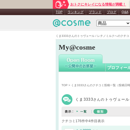
おトクにキレイになる情報が満載！
くま3333
TOP
ランキング
ブランド
ブログ
Q&A
くま3333さんのトゥヴェール / レチノミルクへのクチコミ -
My@cosme
プロフィー
TOP
>
くま3333さんのクチコミ投稿一覧（投稿日
くま3333
トゥヴェール
さんの
クチコミ176件中4件目表示