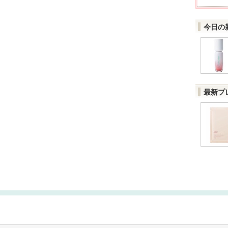
今日の
最新プ