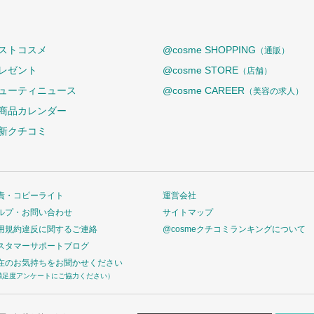
ストコスメ
@cosme SHOPPING
（通販）
レゼント
@cosme STORE
（店舗）
ューティニュース
@cosme CAREER
（美容の求人）
商品カレンダー
新クチコミ
責・コピーライト
運営会社
ルプ・お問い合わせ
サイトマップ
用規約違反に関するご連絡
@cosmeクチコミランキングについて
スタマーサポートブログ
在のお気持ちをお聞かせください
満足度アンケートにご協力ください）