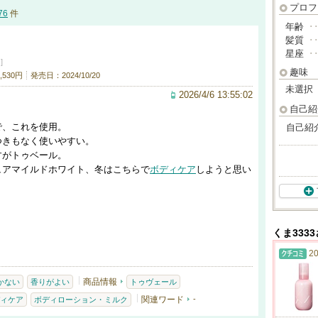
プロフ
76
件
年齢
･
髪質
･
星座
･
]
趣味
530円
発売日：2024/10/20
未選択
2026/4/6 13:55:02
自己紹
で、これを使用。
自己紹
つきもなく使いやすい。
すがトゥベール。
ュアマイルドホワイト、冬はこちらで
ボディケア
しようと思い
くま333
20
商品情報
かない
香りがよい
トゥヴェール
関連ワード
-
ィケア
ボディローション・ミルク