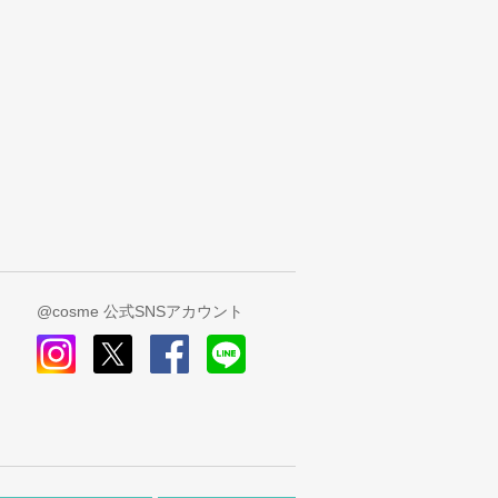
@cosme 公式SNSアカウント
instagram
x
facebook
line