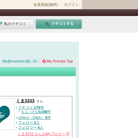
会員登録(無料)
ログイン
私のクチコミ
クチコミする
My@cosmeの使い方
My Private Top
くま3333
さん
クチコミ
176
件
└
もらったLike
88
件
chieco（Q&A）
0
件
フォロー
1
人
フォロワー
4
人
くま3333
さんの
Myブログへ