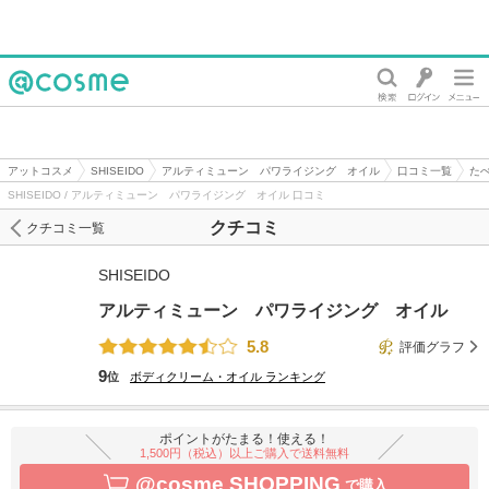
@cosme
アットコスメ
SHISEIDO
アルティミューン パワライジング オイル
口コミ一覧
たぺ
SHISEIDO / アルティミューン パワライジング オイル 口コミ
クチコミ
クチコミ一覧
SHISEIDO
アルティミューン パワライジング オイル
5.8
評価グラフ
9
位
ボディクリーム・オイル
ランキング
ポイントがたまる！使える！
1,500円（税込）以上ご購入で送料無料
@cosme SHOPPING
で購入