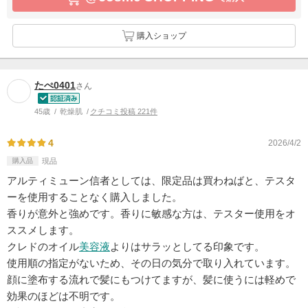
購入ショップ
たぺ0401
さん
45歳
乾燥肌
クチコミ投稿 221件
4
2026/4/2
購入品
現品
アルティミューン信者としては、限定品は買わねばと、テスタ
ーを使用することなく購入しました。
香りが意外と強めです。香りに敏感な方は、テスター使用をオ
ススメします。
クレドのオイル
美容液
よりはサラッとしてる印象です。
使用順の指定がないため、その日の気分で取り入れています。
顔に塗布する流れで髪にもつけてますが、髪に使うには軽めで
効果のほどは不明です。