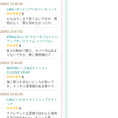
26/4/2 15:48:38
Laka / ポッピングバルーンティント
5
もちはそこまで良くないですが、発
色がよく、唇も荒れなかったの…
26/4/2 15:47:02
d'Alba(ダルバ) / ウォータフルトーン
アップサンクリーム（パープル）
4
友人の勧めで購入。カバー力はあま
りないですが、艶と透明感がで…
26/4/2 15:44:45
MOTON / ヘア&ボディミスト
CLASSIC PEAR
5
強く香りすぎないところが良いで
す。スッキリ清潔感のある香りで…
26/4/2 15:40:49
Laka / バルキーマットリップスティ
ック
4
スフレマットな質感でぽわんと発色
するのがかわいい。ちょっと乾…