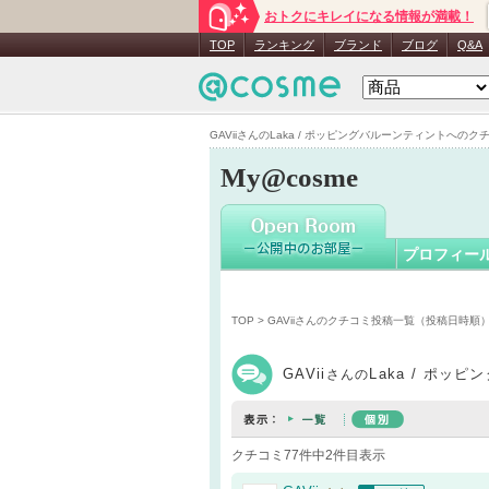
おトクにキレイになる情報が満載！
GAVii
さん
TOP
ランキング
ブランド
ブログ
Q&A
GAViiさんのLaka / ポッピングバルーンティントへのクチコ
My@cosme
プロフィー
TOP
>
GAViiさんのクチコミ投稿一覧（投稿日時順
GAVii
Laka / ポ
さんの
クチコミ77件中2件目表示