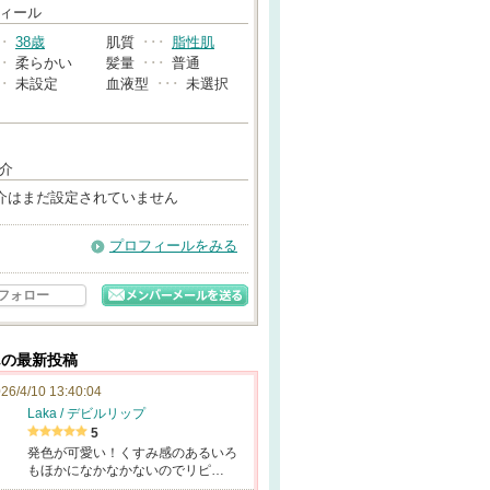
→
ィール
･･
38歳
肌質
･･･
脂性肌
･･
柔らかい
髪量
･･･
普通
･･
未設定
血液型
･･･
未選択
介
介はまだ設定されていません
プロフィールをみる
フォロー
さんの最新投稿
26/4/10 13:40:04
Laka / デビルリップ
5
発色が可愛い！くすみ感のあるいろ
もほかになかなかないのでリピ…