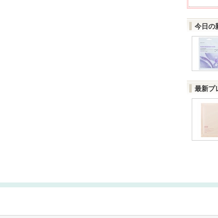
今日の
最新プ