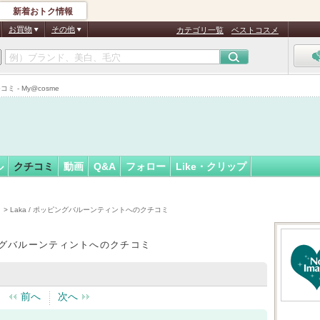
新着おトク情報
フォロー
お買物
その他
カテゴリ一覧
ベストコスメ
認
証
ミ - My@cosme
済
ル
クチコミ
動画
Q&A
フォロー
Like・クリップ
）
> Laka / ポッピングバルーンティントへのクチコミ
ッピングバルーンティントへのクチコミ
前へ
次へ