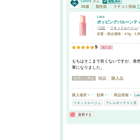
GAVii
さん
認証済
38歳
脂性肌
クチコミ投稿
7
Laka
ポッピングバルーンテ
[
口紅
・
リキッドルージュ
]
容量・税込価格：4.5g・1,980
5
購入品
もちはそこまで良くないですが、発
軍になりました。
現品
購入品
使用した商品
購入場所
-
効果
-
商品情報
Lak
リキッドルージュ
アレルギーテスト済
通報する