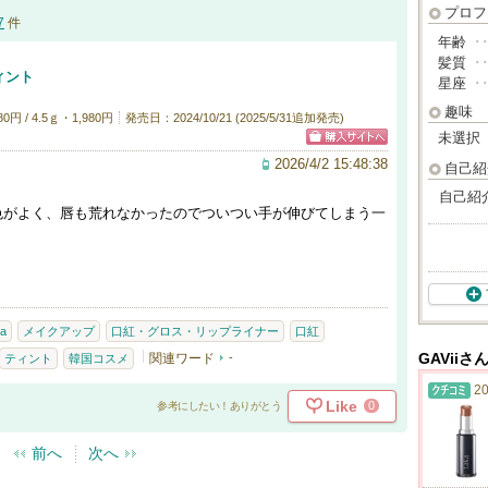
プロフ
7
件
年齢
･
髪質
･
ィント
星座
･
趣味
円 / 4.5ｇ・1,980円
発売日：2024/10/21 (2025/5/31追加発売)
未選択
2026/4/2 15:48:38
自己紹
自己紹
色がよく、唇も荒れなかったのでついつい手が伸びてしまう一
a
メイクアップ
口紅・グロス・リップライナー
口紅
関連ワード
-
GAVii
ティント
韓国コスメ
20
Like
0
参考にしたい！ありがとう
前へ
次へ