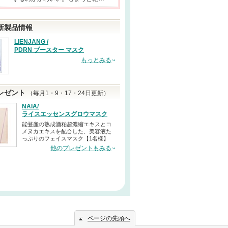
新製品情報
LIENJANG /
PDRN ブースター マスク
もっとみる
レゼント
（毎月1・9・17・24日更新）
NAIA/
ライスエッセンスグロウマスク
能登産の熟成酒粕超濃縮エキスとコ
メヌカエキスを配合した、美容液た
っぷりのフェイスマスク【1名様】
他のプレゼントもみる
ページの先頭へ