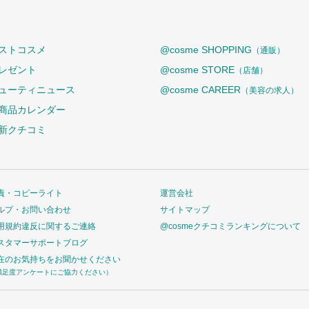
ストコスメ
@cosme SHOPPING
（通販）
レゼント
@cosme STORE
（店舗）
ューティニュース
@cosme CAREER
（美容の求人）
商品カレンダー
新クチコミ
責・コピーライト
運営会社
ルプ・お問い合わせ
サイトマップ
用規約違反に関するご連絡
@cosmeクチコミランキングについて
スタマーサポートブログ
在のお気持ちをお聞かせください
満足度アンケートにご協力ください）