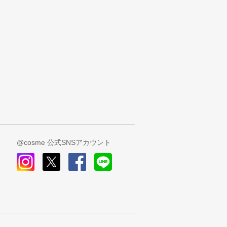
@cosme 公式SNSアカウント
instagram
x
facebook
line