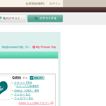
会員登録(無料)
ログイン
私のクチコミ
クチコミする
My@cosmeの使い方
My Private Top
GAVii
さん
認証済
クチコミ
77
件
└
もらったLike
51
件
chieco（Q&A）
0
件
フォロー
1
人
フォロワー
3
人
GAVii
さんの
Myブログへ