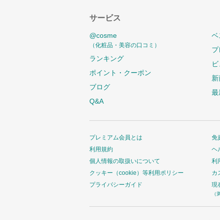
サービス
@cosme
ベ
（化粧品・美容の口コミ）
プ
ランキング
ビ
ポイント・クーポン
新
ブログ
最
Q&A
プレミアム会員とは
免
利用規約
ヘ
個人情報の取扱いについて
利
クッキー（cookie）等利用ポリシー
カ
プライバシーガイド
現
（