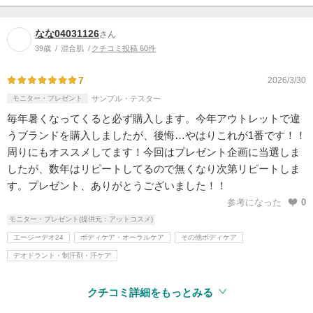
なな04031126
さん
39歳
混合肌
クチコミ投稿 60件
7
2026/3/30
モニター・プレゼント
サンプル・テスター
毎年暑くなってくると必ず購入します。今年アウトレットで違
うブランドを購入しましたが、後悔…やはりこれが1番です！！
周りにもオススメしてます！今回はプレゼント企画に当選しま
したが、数年はリピートしてるので無くなり次第リピートしま
す。プレゼント、ありがとうございました！！
参考になった
0
モニター・プレゼント(提供元：アットコスメ)
エージーデオ24
ボディケア・オーラルケア
その他ボディケア
デオドラント・制汗剤・汗ケア
クチコミ詳細をもっとみる