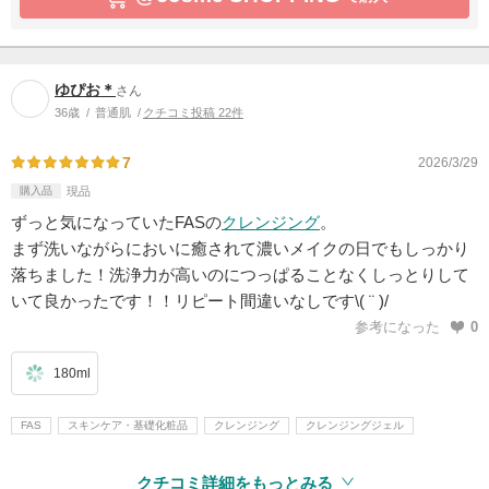
ゆぴお＊
さん
36歳
普通肌
クチコミ投稿 22件
7
2026/3/29
購入品
現品
ずっと気になっていたFASの
クレンジング
。
まず洗いながらにおいに癒されて濃いメイクの日でもしっかり
落ちました！洗浄力が高いのにつっぱることなくしっとりして
いて良かったです！！リピート間違いなしです\( ¨ )/
参考になった
0
180ml
FAS
スキンケア・基礎化粧品
クレンジング
クレンジングジェル
クチコミ詳細をもっとみる