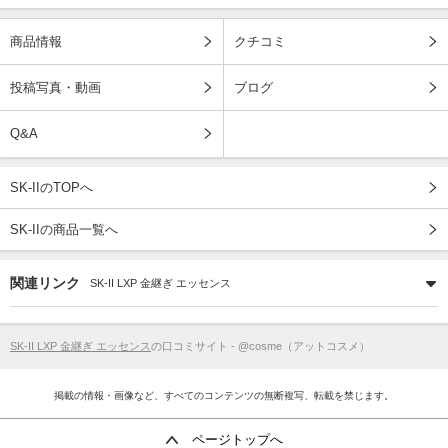
商品情報
クチコミ
投稿写真・動画
ブログ
Q&A
SK-IIのTOPへ
SK-IIの商品一覧へ
関連リンク
SK-II LXP 金継ぎ エッセンス
SK-II LXP 金継ぎ エッセンス
の口コミサイト - @cosme（アットコスメ）
掲載の情報・画像など、すべてのコンテンツの無断複写、転載を禁じます。
ページトップへ