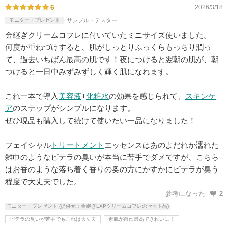
6
2026/3/18
モニター・プレゼント
サンプル・テスター
金継ぎクリームコフレに付いていたミニサイズ使いました。
何度か重ねづけすると、肌がしっとりふっくらもっちり潤っ
て、過去いちばん最高の肌です！夜につけると翌朝の肌が、朝
つけると一日中みずみずしく輝く肌になれます。
これ一本で導入
美容液
+
化粧水
の効果を感じられて、
スキンケ
ア
のステップがシンプルになります。
ぜひ現品も購入して続けて使いたい一品になりました！
フェイシャル
トリートメント
エッセンスはあのよだれか濡れた
雑巾のようなピテラの臭いが本当に苦手でダメですが、こちら
はお香のような落ち着く香りの奥の方にかすかにピテラが臭う
程度で大丈夫でした。
参考になった
2
モニター・プレゼント (提供元：金継ぎLXPクリームコフレのセット品)
ピテラの臭いが苦手でもこれは大丈夫
素肌が自己最高できれいに！