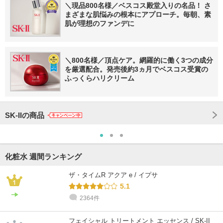
＼現品800名様／ベスコス殿堂入りの名品！ さ
まざまな肌悩みの根本にアプローチ。毎朝、素
肌が理想のファンデに
＼800名様／頂点ケア。網羅的に働く3つの成分
を厳選配合。発売後約3ヵ月でベスコス受賞の
ふっくらハリクリーム
SK-IIの商品
化粧水 週間ランキング
ザ・タイムR アクア e / イプサ
5.1
2364件
フェイシャル トリートメント エッセンス / SK-II