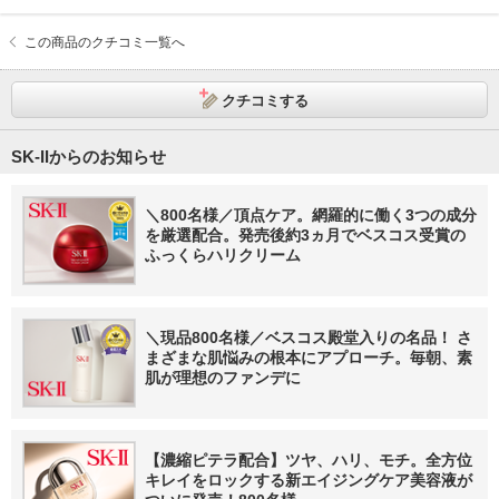
この商品のクチコミ一覧へ
クチコミする
SK-IIからのお知らせ
＼800名様／頂点ケア。網羅的に働く3つの成分
を厳選配合。発売後約3ヵ月でベスコス受賞の
ふっくらハリクリーム
＼現品800名様／ベスコス殿堂入りの名品！ さ
まざまな肌悩みの根本にアプローチ。毎朝、素
肌が理想のファンデに
【濃縮ピテラ配合】ツヤ、ハリ、モチ。全方位
キレイをロックする新エイジングケア美容液が