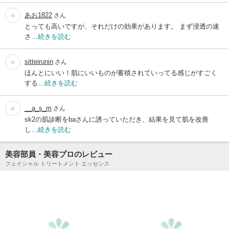
あお1822
さん
とっても高いですが、それだけの効果があります。 まず浸透の速
さ…
続きを読む
sitteirunin
さん
ほんとにいい！肌にいいものが蓄積されていってる感じがすごく
する…
続きを読む
__a_s_m
さん
sk2の肌診断をbaさんに誘っていただき、結果を見て肌を改善
し…
続きを読む
美容部員・美容プロのレビュー
フェイシャル トリートメント エッセンス