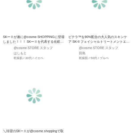
SKーⅡが遂に@cosme SHOPPINGに登場
ピテラ™を90%配合の大人気のスキンケ
しました！！！ SKーⅡを代表する化粧水
ア SK-II フェイシャルトリートメントエッ
と…
センス …
@cosme STORE スタッフ
@cosme STORE スタッフ
はしもと
田島
乾燥肌 / 30代 / イエベ
乾燥肌 / 50代 / ブルベ
＼待望のSKーⅡが@cosme shoppingで取