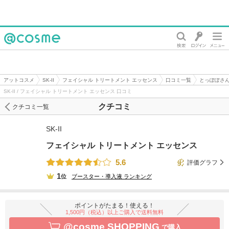
@cosme
アットコスメ
SK-II
フェイシャル トリートメント エッセンス
口コミ一覧
とっぽぽさ
SK-II / フェイシャル トリートメント エッセンス 口コミ
クチコミ
クチコミ一覧
SK-II
フェイシャル トリートメント エッセンス
5.6
評価グラフ
1
位
ブースター・導入液
ランキング
ポイントがたまる！使える！
1,500円（税込）以上ご購入で送料無料
@cosme SHOPPING
で購入