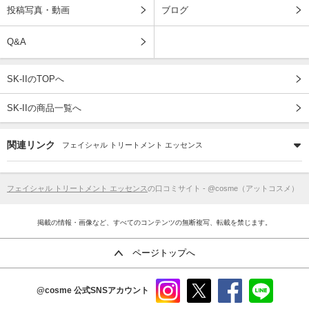
投稿写真・動画
ブログ
Q&A
SK-IIのTOPへ
SK-IIの商品一覧へ
関連リンク
フェイシャル トリートメント エッセンス
フェイシャル トリートメント エッセンス
の口コミサイト - @cosme（アットコスメ）
掲載の情報・画像など、すべてのコンテンツの無断複写、転載を禁じます。
ページトップへ
@cosme
公式SNSアカウント
instag
x
faceb
line