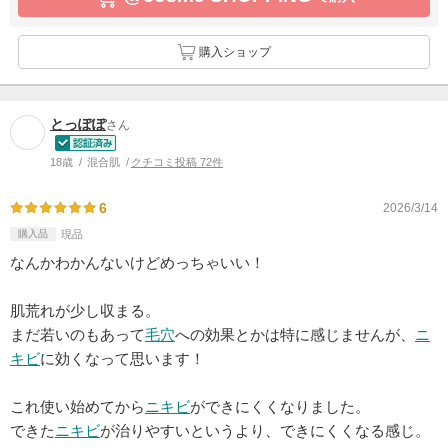
購入ショップ
とっぽぽ
さん
18歳
混合肌
クチコミ投稿 72件
6
2026/3/14
購入品
現品
なんかわかんないけどめっちゃいい！
肌荒れが少し収まる。
まだ若いのもあって
毛穴
への効果とかは特に感じませんが、
ニ
キビ
に効くなって思います！
これ使い始めてから
ニキビ
ができにくくなりました。
できた
ニキビ
が治りやすいというより、できにくくなる感じ。