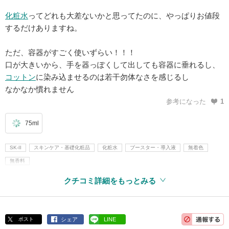
化粧水
ってどれも大差ないかと思ってたのに、やっぱりお値段
するだけありますね。
ただ、容器がすごく使いずらい！！！
口が大きいから、手を器っぽくして出しても容器に垂れるし、
コットン
に染み込ませるのは若干勿体なさを感じるし
なかなか慣れません
参考になった
1
75ml
SK-II
スキンケア・基礎化粧品
化粧水
ブースター・導入液
無着色
無香料
クチコミ詳細をもっとみる
ポスト
シェア
LINE