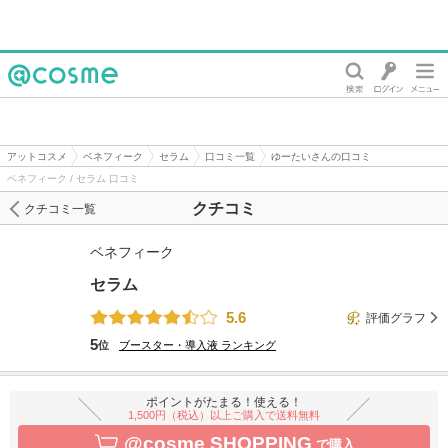
@cosme
アットコスメ
ベネフィーク
セラム
口コミ一覧
ゆーたいさんの口コミ
ベネフィーク / セラム 口コミ
クチコミ
クチコミ一覧
ベネフィーク
セラム
5.6
評価グラフ
5
位
ブースター・導入液
ランキング
ポイントがたまる！使える！
1,500円（税込）以上ご購入で送料無料
@cosme SHOPPING
で購入