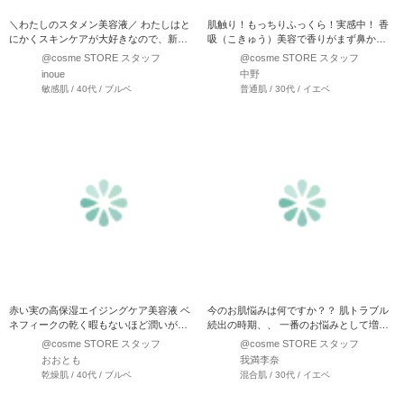
＼わたしのスタメン美容液／ わたしはと
肌触り！もっちりふっくら！実感中！ 香
にかくスキンケアが大好きなので、新商
吸（こきゅう）美容で香りがまず鼻から
品や人気の美容液を試す…
スッーと入りフウーっと…
@cosme STORE スタッフ
@cosme STORE スタッフ
inoue
中野
敏感肌 / 40代 / ブルベ
普通肌 / 30代 / イエベ
赤い実の高保湿エイジングケア美容液 ベ
今のお肌悩みは何ですか？？ 肌トラブル
ネフィークの乾く暇もないほど潤いが湧
続出の時期、、 一番のお悩みとして増え
き上がる高保湿エイジン…
てくるのが かさつき、…
@cosme STORE スタッフ
@cosme STORE スタッフ
おおとも
我満李奈
乾燥肌 / 40代 / ブルベ
混合肌 / 30代 / イエベ