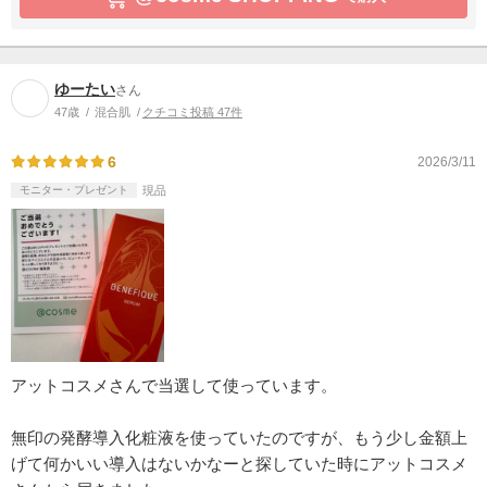
ゆーたい
さん
47歳
混合肌
クチコミ投稿 47件
6
2026/3/11
モニター・プレゼント
現品
アットコスメさんで当選して使っています。
無印の発酵導入化粧液を使っていたのですが、もう少し金額上
げて何かいい導入はないかなーと探していた時にアットコスメ