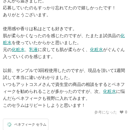
さんから届きました。
応募していたのもすっかり忘れてたので嬉しかったです！
ありがとうございます。
使用感や香りは私はとても好きです。
肌が柔らかくなったのを感じたのですが、たまたま試供品の
化
粧水
を使っていたからかと思いました。
元の
化粧水
、
乳液
に戻しても肌が柔らかく、
化粧水
がぐんぐん
入っていくのを感じます。
以前、サンプルで3回程使用したのですが、現品を頂いて1週間
試して本当に違いがわかりました。
いつもアットコスメさんで資生堂の商品の相談をするとベネフ
ィークを勧められることが多かったのですが、次、
化粧水
に悩
んだらベネフィークも視野に入れてみます。
このセラムはリピートしようと思います！
参考になった
0
ベネフィーク セラム