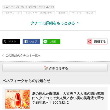
モニター・プレゼント(提供元：アットコスメ)
ベネフィーク
スキンケア・基礎化粧品
化粧水
ブースター・導入液
乳液・美容液・フェイスクリームなど
美容液
クチコミ詳細をもっとみる
ポスト
シェア
LINE
この商品のクチコミ一覧へ
クチコミする
ベネフィークからのお知らせ
夏の疲れた顔印象、大丈夫？大人肌の隠れ乾燥
に＼クチコミで大人気／赤い実の美容液で華や
ぐ顔印象へ！800名様に