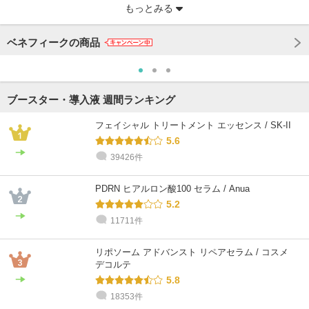
もっとみる
ベネフィークの商品
ブースター・導入液 週間ランキング
フェイシャル トリートメント エッセンス / SK-II
5.6
39426件
@cosme STORE スタッフ
@cosme STORE スタッフ
@cosme STORE スタッフ
@cosme STORE スタッフ
@cosme STORE スタッフ
@cosme STORE スタッフ
kubota
Sasa
しみず
suyama
はせがわ
Onodera
PDRN ヒアルロン酸100 セラム / Anua
混合肌 / ～20代 / ブルベ
乾燥肌 / 40代 / イエベ
敏感肌 / ～20代 / イエベ
混合肌 / 30代 / ブルベ
混合肌 / 30代 / イエベ
乾燥肌 / 40代 / イエベ
5.2
11711件
リポソーム アドバンスト リペアセラム / コスメ
デコルテ
5.8
18353件