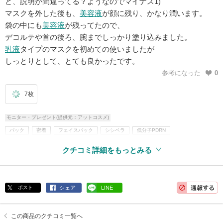
ど、説明が間違ってる？ようなのでマイナス1)
マスクを外した後も、
美容液
が顔に残り、かなり潤います。
袋の中にも
美容液
が残ってたので、
デコルテや首の後ろ、腕までしっかり塗り込みました。
乳液
タイプのマスクを初めての使いましたが
しっとりとして、とても良かったです。
参考になった
0
7枚
モニター・プレゼント(提供元：アットコスメ)
パック
密着
フェイスパック
シシベラ
低分子PDRN
CICIBELLA(シシベラ)
スキンケア・基礎化粧品
パック・フェイスマスク
クチコミ詳細をもっとみる
シートマスク・パック
コラーゲン
ヒアルロン酸
アルコールフリー
パラベンフリー
ポスト
シェア
LINE
この商品のクチコミ一覧へ