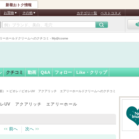
新着おトク情報
フォロー
さん
お買物
その他
カテゴリ一覧
ベストコスメ
アリーホールドクリームへのクチコミ - My@cosme
ル
クチコミ
動画
Q&A
フォロー
Like・クリップ
時順）
> ビオレ / ビオレUV アクアリッチ エアリーホールドクリームへのクチコミ
ビオレUV アクアリッチ エアリーホール
前へ
次へ