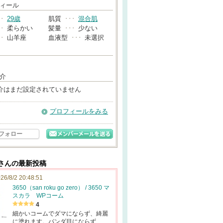
→
ィール
･･
29歳
肌質
･･･
混合肌
･･
柔らかい
髪量
･･･
少ない
･･
山羊座
血液型
･･･
未選択
介
介はまだ設定されていません
プロフィールをみる
フォロー
a*さんの最新投稿
26/8/2 20:48:51
3650（san roku go zero） / 3650 マ
スカラ WPコーム
4
細かいコームでダマにならず、綺麗
に塗れます。パンダ目にならず…