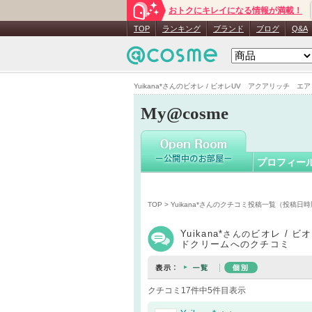
おトクにキレイになる情報が満載！
Yuikana*
TOP
ランキング
ブランド
ブログ
Q&A
Yuikana*さんのビオレ / ビオレUV アクアリッチ エ
My@cosme
プロフィー
TOP
>
Yuikana*さんのクチコミ投稿一覧（投稿日
Yuikana*
ビオレ / 
さんの
ドクリームへのクチコミ
クチコミ17件中5件目表示