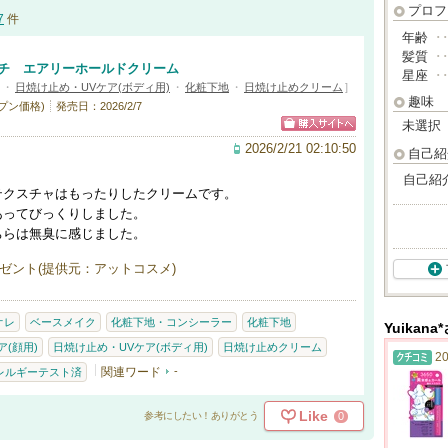
プロフ
7
件
年齢
･
髪質
･
ッチ エアリーホールドクリーム
星座
･
・
日焼け止め・UVケア(ボディ用)
・
化粧下地
・
日焼け止めクリーム
]
趣味
プン価格)
発売日：2026/2/7
未選択
2026/2/21 02:10:50
自己紹
自己紹
テクスチャはもったりしたクリームです。
あってびっくりしました。
ちらは無臭に感じました。
ゼント(提供元：アットコスメ)
オレ
ベースメイク
化粧下地・コンシーラー
化粧下地
Yuikan
(顔用)
日焼け止め・UVケア(ボディ用)
日焼け止めクリーム
20
関連ワード
-
レルギーテスト済
Like
0
参考にしたい！ありがとう