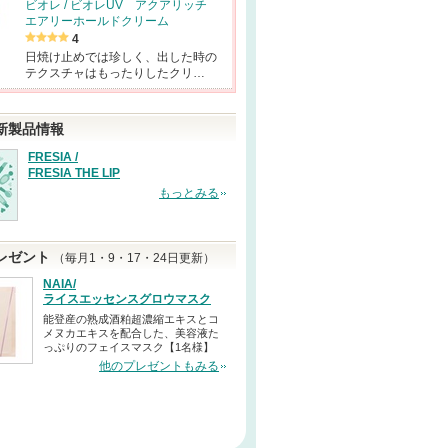
ビオレ / ビオレUV アクアリッチ
エアリーホールドクリーム
4
日焼け止めでは珍しく、出した時の
テクスチャはもったりしたクリ…
新製品情報
FRESIA /
FRESIA THE LIP
もっとみる
レゼント
（毎月1・9・17・24日更新）
NAIA/
ライスエッセンスグロウマスク
能登産の熟成酒粕超濃縮エキスとコ
メヌカエキスを配合した、美容液た
っぷりのフェイスマスク【1名様】
他のプレゼントもみる