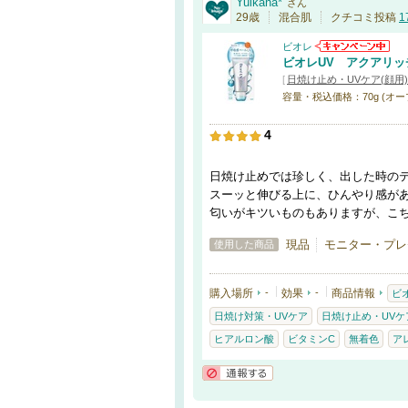
Yuikana*
さん
29歳
混合肌
クチコミ投稿
1
ビオレ
ビオレUV アクアリ
[
日焼け止め・UVケア(顔用)
容量・税込価格：70g (オー
4
日焼け止めでは珍しく、出した時の
スーッと伸びる上に、ひんやり感が
匂いがキツいものもありますが、こ
現品
モニター・プレ
使用した商品
購入場所
-
効果
-
商品情報
ビ
日焼け対策・UVケア
日焼け止め・UVケア
ヒアルロン酸
ビタミンC
無着色
ア
通報する