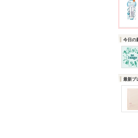
今日の
最新プ