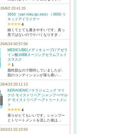
26/8/2 20:41:20
3650（san roku go zero） / 3650 リ
キッドアイライナー
4
細くてとても書きやすいです。真っ
黒ではないのでケバくなりすぎ…
26/6/16 00:57:06
MEDICUBE(メディキューブ) / アゼラ
イン酸16BBスージングセラムフェイ
スマスク
1
脂性肌なので期待していましたが、
肌のコンディションが落ち着い…
26/4/15 20:11:13
KERAGENIC / ケラジェニック マイ
クロ モイストリペア シャンプー/マル
チ モイストリペア ヘアトリートメン
ト
4
香りがとてもいいです。シャンプー
とトリートメントを流した後は…
26/2/21 02:10:50