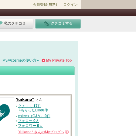
会員登録(無料)
ログイン
私のクチコミ
クチコミする
My@cosmeの使い方
My Private Top
Yuikana*
さん
クチコミ
17
件
└
もらったLike
0
件
chieco（Q&A）
0
件
フォロー
0
人
フォロワー
0
人
Yuikana*
さんの
Myブログへ