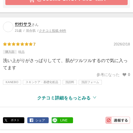
ｻﾗｻﾗサラ
さん
21歳
混合肌
クチコミ投稿 44件
7
2026/2/18
購入品
現品
洗い上がりがさっぱりしてて、肌がツルツルするので気に入っ
てます
参考になった
0
KANEBO
スキンケア・基礎化粧品
洗顔料
洗顔フォーム
クチコミ詳細をもっとみる
ポスト
シェア
LINE