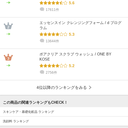
5.6
17611件
カネボウコンサルタント
カネボウコンサルタント
カネボウコンサルタント
カネボウコンサルタント
カネボウコンサルタント
@cosme STORE スタッフ
JUNKO
YUKA
さとう
Rena
ArAi
我満李奈
混合肌 / ～20代 / ブルベ
混合肌 / 30代 / イエベ
混合肌 / 30代 / ブルベ
乾燥肌 / ～20代 / イエベ
普通肌 / 40代 / イエベ
混合肌 / 30代 / イエベ
エッセンスイン クレンジングフォーム / d プログ
ラム
5.3
13644件
ポアクリア スクラブ ウォッシュ / ONE BY
KOSE
5.2
2756件
4位以降のランキングをみる
この商品の関連ランキングもCHECK！
スキンケア・基礎化粧品 ランキング
洗顔料 ランキング