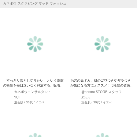
カネボウ スクラビング マッド ウォッシュ
「すっきり落とし切りたい」という洗顔
毛穴の黒ずみ、肌のゴワつきやザラつき
の衝動を毎日迷いなく解放する、吸着磨
が気になる方にオススメ！ 3段階の質感変
き上げ洗顔。 【ご使用方…
化で、つっぱり感のない…
カネボウコンサルタント
@cosme STORE スタッフ
YUI
𝐾𝑖𝑟𝑎𝑟𝑎
混合肌 / 30代 / イエベ
混合肌 / 30代 / イエベ