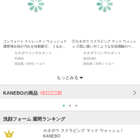
コンフォート ストレッチィ ウォッシュⅡ
①カネボウ スクラビング マッド ウォッシ
濃密弾み泡が汚れを自動吸引、 うるおい
ュ ◎肌に吸い付くような生泥感触のペー
を抱え込み美しさ…
ストが三段階に…
カネボウコンサルタント
カネボウコンサルタント
YUKA
SUZUKI
混合肌 / 30代 / イエベ
混合肌 / 30代 / イエベ
もっとみる
KANEBOの商品
洗顔フォーム 週間ランキング
カネボウ スクラビング マッド ウォッシュ /
KANEBO