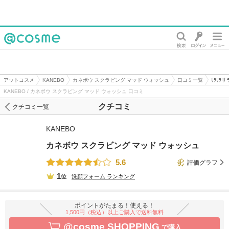
@cosme
アットコスメ
KANEBO
カネボウ スクラビング マッド ウォッシュ
口コミ一覧
ｻﾗｻﾗ
KANEBO / カネボウ スクラビング マッド ウォッシュ 口コミ
クチコミ
クチコミ一覧
KANEBO
カネボウ スクラビング マッド ウォッシュ
5.6
評価グラフ
1
位
洗顔フォーム
ランキング
ポイントがたまる！使える！
1,500円（税込）以上ご購入で送料無料
@cosme SHOPPING
で購入