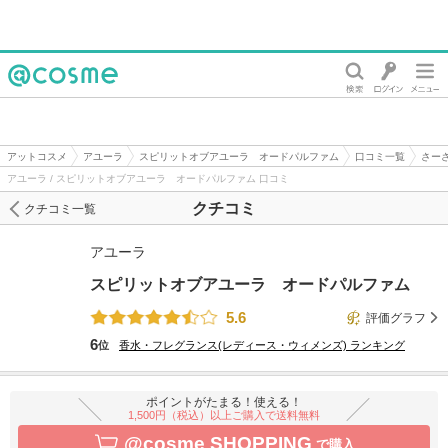
@cosme
アットコスメ
アユーラ
スピリットオブアユーラ オードパルファム
口コミ一覧
さー
アユーラ / スピリットオブアユーラ オードパルファム 口コミ
クチコミ
クチコミ一覧
アユーラ
スピリットオブアユーラ オードパルファム
5.6
評価グラフ
6
位
香水・フレグランス(レディース・ウィメンズ)
ランキング
ポイントがたまる！使える！
1,500円（税込）以上ご購入で送料無料
@cosme SHOPPING
で購入