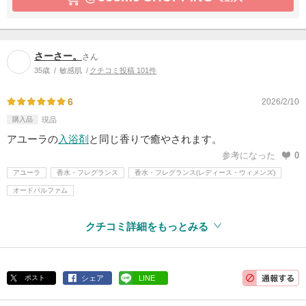
さーさー。
さん
35歳
敏感肌
クチコミ投稿 101件
6
2026/2/10
購入品
現品
アユーラの
入浴剤
と同じ香りで癒やされます。
参考になった
0
アユーラ
香水・フレグランス
香水・フレグランス(レディース・ウィメンズ)
オードパルファム
クチコミ詳細をもっとみる
ポスト
シェア
LINE