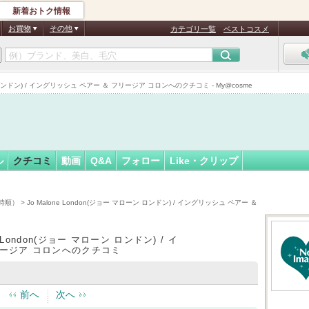
新着おトク情報
す
フォロー
さん
お買物
その他
カテゴリ一覧
ベストコスメ
 ロンドン) / イングリッシュ ペアー ＆ フリージア コロンへのクチコミ - My@cosme
ル
クチコミ
動画
Q&A
フォロー
Like・クリップ
時順）
> Jo Malone London(ジョー マローン ロンドン) / イングリッシュ ペアー ＆
e London(ジョー マローン ロンドン) / イ
リージア コロンへのクチコミ
前へ
次へ