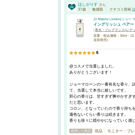
ほしがりす
さん
37歳
敏感肌
クチコミ投稿
1
Jo Malone London(ジョ
イングリッシュ ペアー 
[
香水・フレグランス(レデ
容量・税込価格：30ml・12,100円
追加発売)
6
@コスメで当選しました。
ありがとうございます！
ジョーマローンの一番有名な香り、
て、当選して本当に嬉しいです。
肝心の香りは、甘すぎず爽やかすぎ
だと思います。
コロン、となっていたので香り持ち
遜色ないぐらい香りは続きます。
香りも徐々に穏やかになっていく感
現品
モニター・プレ
使用した商品