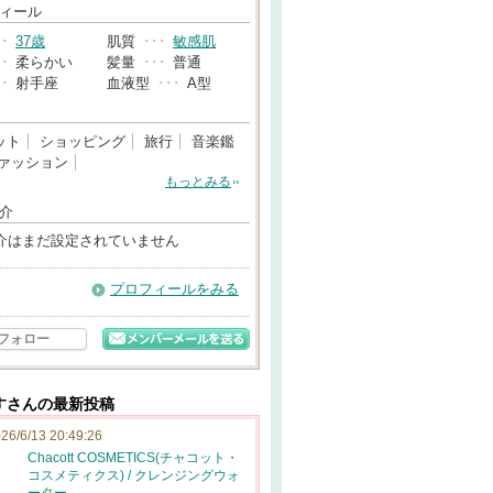
→
ィール
･･
37歳
肌質
･･･
敏感肌
･･
柔らかい
髪量
･･･
普通
･･
射手座
血液型
･･･
A型
ット
ショッピング
旅行
音楽鑑
ァッション
もっとみる
介
介はまだ設定されていません
プロフィールをみる
フォロー
すさんの最新投稿
26/6/13 20:49:26
Chacott COSMETICS(チャコット・
コスメティクス) / クレンジングウォ