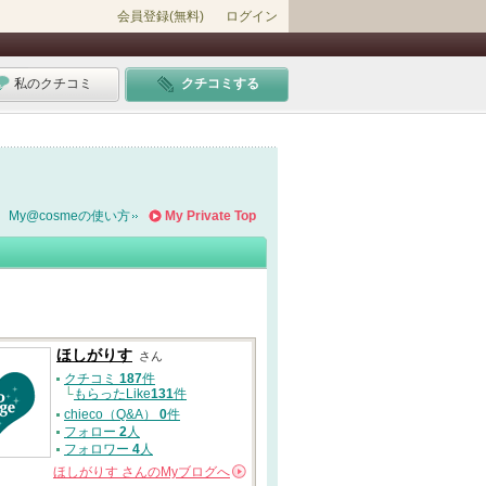
会員登録(無料)
ログイン
私のクチコミ
クチコミする
My@cosmeの使い方
My Private Top
ほしがりす
さん
クチコミ
187
件
└
もらったLike
131
件
chieco（Q&A）
0
件
フォロー
2
人
フォロワー
4
人
ほしがりす
さんの
Myブログへ