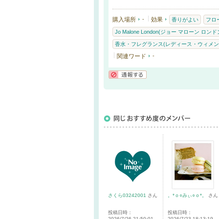
購入場所
-
効果
香りがよい
フロ
Jo Malone London(ジョー マローン ロンド
香水・フレグランス(レディース・ウィメン
関連ワード
-
通報する
さくら03242001
さん
。*ｏ○みぃ○ｏ*。
さん
投稿日時：
投稿日時：
2026/7/26 21:50:01
2026/7/23 18:13:19