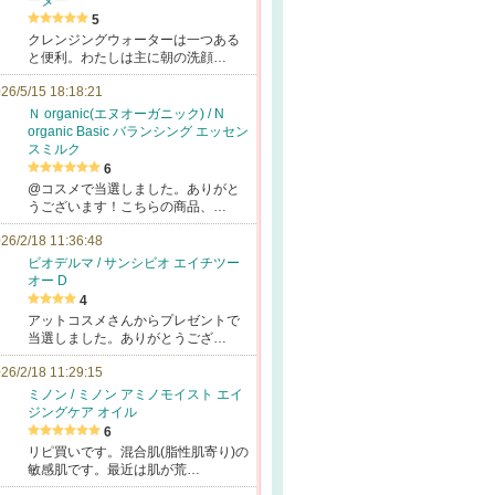
ーター
5
クレンジングウォーターは一つある
と便利。わたしは主に朝の洗顔…
26/5/15 18:18:21
Ｎ organic(エヌオーガニック) / N
organic Basic バランシング エッセン
スミルク
6
@コスメで当選しました。ありがと
うございます！こちらの商品、…
26/2/18 11:36:48
ビオデルマ / サンシビオ エイチツー
オー D
4
アットコスメさんからプレゼントで
当選しました。ありがとうござ…
26/2/18 11:29:15
ミノン / ミノン アミノモイスト エイ
ジングケア オイル
6
リピ買いです。混合肌(脂性肌寄り)の
敏感肌です。最近は肌が荒…