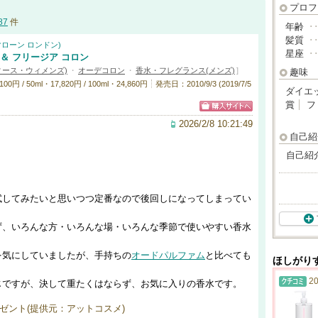
プロフ
87
件
年齢
･
髪質
･
ー マローン ロンドン)
星座
･
＆ フリージア コロン
ィース・ウィメンズ)
・
オーデコロン
・
香水・フレグランス(メンズ)
]
趣味
 / 50ml・17,820円 / 100ml・24,860円
発売日：2010/9/3 (2019/7/5
ダイエ
賞
フ
2026/2/8 10:21:49
自己紹
自己紹
試してみたいと思いつつ定番なので後回しになってしまってい
ず、いろんな方・いろんな場・いろんな季節で使いやすい香水
を気にしていましたが、手持ちの
オードパルファム
と比べても
ほしがり
20
じですが、決して重たくはならず、お気に入りの香水です。
ゼント(提供元：アットコスメ)