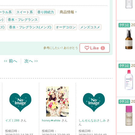
商品情報
ーラル系
スイート系
香り持続力
ン)
香水・フレグランス
20
ズ)
香水・フレグランス(メンズ)
オーデコロン
メンズコスメ
Like
1
参考にしたい！ありがとう
前へ
次へ
20
20
イズミ286
さん
honey★white
さん
しんせんなおさしみ
さ
ん
投稿日時：
投稿日時：
投稿日時：
2026/7/22 14:26:27
2026/7/16 22:09:49
2026/7/11 00:04:49