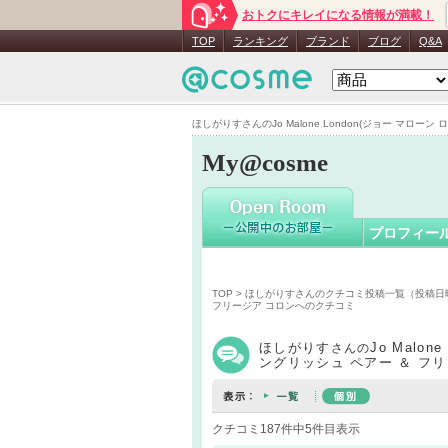
おトクにキレイになる情報が満載！
ほしがり
TOP
ランキング
ブランド
ブログ
Q&A
ほしがりすさんのJo Malone London(ジョー マローン
My@cosme
プロフィー
TOP
>
ほしがりすさんのクチコミ投稿一覧（投稿日
フリージア コロンへのクチコミ
ほしがりす
Jo Malon
さんの
ングリッシュ ペアー ＆ フ
クチコミ187件中5件目表示