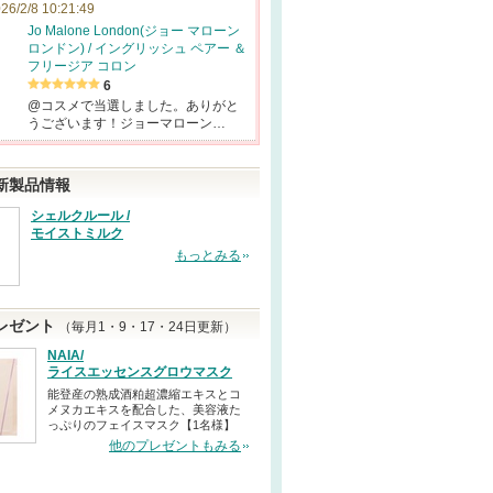
26/2/8 10:21:49
Jo Malone London(ジョー マローン
ロンドン) / イングリッシュ ペアー ＆
フリージア コロン
6
@コスメで当選しました。ありがと
うございます！ジョーマローン…
新製品情報
シェルクルール /
モイストミルク
もっとみる
レゼント
（毎月1・9・17・24日更新）
NAIA/
ライスエッセンスグロウマスク
能登産の熟成酒粕超濃縮エキスとコ
メヌカエキスを配合した、美容液た
っぷりのフェイスマスク【1名様】
他のプレゼントもみる