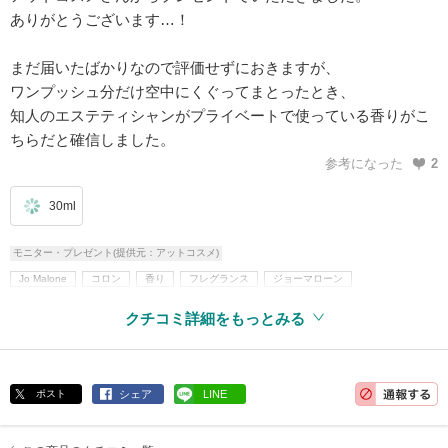
ありがとうございます…！
まだ届いたばかりなので評価せずにおきますが、
ワンプッシュ分だけ空中にくぐってまとったとき、
知人のエステティシャンがプライベートで使っている香りがこ
ちらだと確信しました。
参考になった
2
30ml
モニター・プレゼント(提供元：アットコスメ)
Jo Malone
コロン
香り
フレグランス
ジョーマローン
Jo Malone London(ジョー マローン ロンドン)
香水・フレグランス
クチコミ詳細をもっとみる
香水・フレグランス(レディース・ウィメンズ)
オーデコロン
香水・フレグランス(メンズ)
メンズコスメ
ポスト
シェア
LINE