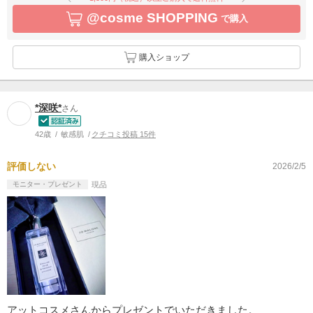
@cosme SHOPPING
で購入
購入ショップ
*深咲*
さん
42歳
敏感肌
クチコミ投稿 15件
評価しない
2026/2/5
モニター・プレゼント
現品
アットコスメさんからプレゼントでいただきました。