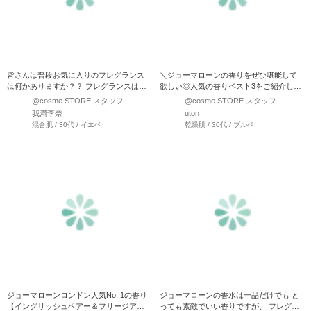
皆さんは普段お気に入りのフレグランス
＼ジョーマローンの香りをぜひ堪能して
は何かありますか？？ フレグランスは香
欲しい◎人気の香りベスト3をご紹介しま
りで印象を与えたり、 …
す／ 今回は、英国…
@cosme STORE スタッフ
@cosme STORE スタッフ
我満李奈
uton
混合肌 / 30代 / イエベ
乾燥肌 / 30代 / ブルベ
ジョーマローンロンドン人気No. 1の香り
ジョーマローンの香水は一品だけでも と
【イングリッシュペアー＆フリージア】
っても素敵でいい香りですが、 フレグラ