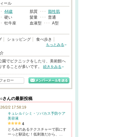
→
ィール
･･
44歳
肌質
･･･
脂性肌
･･
硬い
髪量
･･･
普通
･･
牡牛座
血液型
･･･
A型
ブ
ショッピング
食べ歩き
もっとみる
介
公園でピクニックをしたり、美術館へ
りすることが多いです。
続きをみる
フォロー
船○さんの最新投稿
26/2/2 17:58:19
キュレル / シミ・ソバカス予防ケア
美容液
4
とろみのあるテクスチャーで肌にす
ーっと馴染む！低刺激だから、…