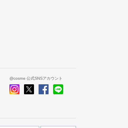
@cosme 公式SNSアカウント
instagram
x
facebook
line