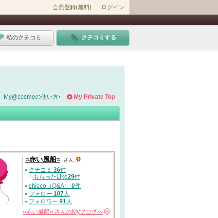
会員登録(無料)
ログイン
私のクチコミ
クチコミする
My@cosmeの使い方
My Private Top
○赤い風船○
さん
クチコミ
36
件
└
もらったLike
29
件
chieco（Q&A）
0
件
フォロー
107
人
フォロワー
91
人
○赤い風船○
さんの
Myブログへ