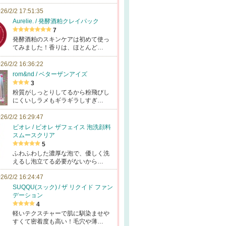
26/2/2 17:51:35
Aurelie. / 発酵酒粕クレイパック
7
発酵酒粕のスキンケアは初めて使っ
てみました！香りは、ほとんど…
26/2/2 16:36:22
rom&nd / ベターザンアイズ
3
粉質がしっとりしてるから粉飛びし
にくいしラメもギラギラしすぎ…
26/2/2 16:29:47
ビオレ / ビオレ ザフェイス 泡洗顔料
スムースクリア
5
ふわふわした濃厚な泡で、優しく洗
えるし泡立てる必要がないから…
26/2/2 16:24:47
SUQQU(スック) / ザ リクイド ファン
デーション
4
軽いテクスチャーで肌に馴染ませや
すくて密着度も高い！毛穴や薄…