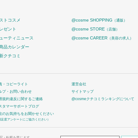
ストコスメ
@cosme SHOPPING
（通販）
レゼント
@cosme STORE
（店舗）
ューティニュース
@cosme CAREER
（美容の求人）
商品カレンダー
新クチコミ
責・コピーライト
運営会社
ルプ・お問い合わせ
サイトマップ
用規約違反に関するご連絡
@cosmeクチコミランキングについて
スタマーサポートブログ
在のお気持ちをお聞かせください
満足度アンケートにご協力ください）
写・転載を禁じます。