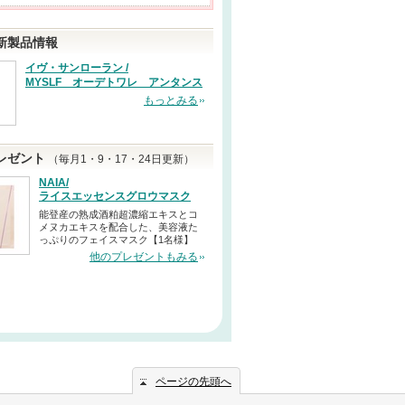
新製品情報
イヴ・サンローラン /
MYSLF オーデトワレ アンタンス
もっとみる
レゼント
（毎月1・9・17・24日更新）
NAIA/
ライスエッセンスグロウマスク
能登産の熟成酒粕超濃縮エキスとコ
メヌカエキスを配合した、美容液た
っぷりのフェイスマスク【1名様】
他のプレゼントもみる
ページの先頭へ