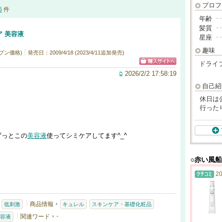
プロフ
6
件
年齢
･
髪質
･
 美容液
星座
･
趣味
プン価格)
発売日：2009/4/18 (2023/4/11追加発売)
ドライ
2026/2/2 17:58:19
自己紹
休日は
行った
ずっとこの
美容液
使ってシミケアしてます^_^
○赤い風
20
商品情報
低刺激
キュレル
スキンケア・基礎化粧品
関連ワード
-
容液