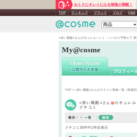
おトクにキレイになる情報が満載！
○赤い風船
TOP
ランキング
ブランド
ブログ
Q&A
○赤い風船○さんのキュレル / シミ・ソバカス予防ケア 美容液
My@cosme
プロフィー
TOP
>
○赤い風船○さんのクチコミ投稿一覧（投稿日
○赤い風船○
キュレル
さん
の
クチコミ
クチコミ36件中1件目表示