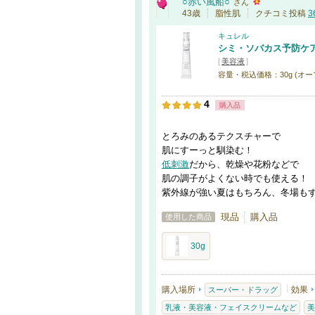
○赤い風船○
さん
43歳
脂性肌
クチコミ投稿
3
キュレル
シミ・ソバカス予防ケア
[
美容液
]
容量・税込価格：30g (オー
4
購入品
とろみのあるテクスチャーで
肌にすーっと馴染む！
低刺激
だから、乾燥や花粉などで
肌の調子がよくない時でも使える！
紫外線が強い夏はもちろん、冬場も
現品
購入品
使用した商品
30g
購入場所
効果
スーパー・ドラッグ
乳液・美容液・フェイスクリームなど
美