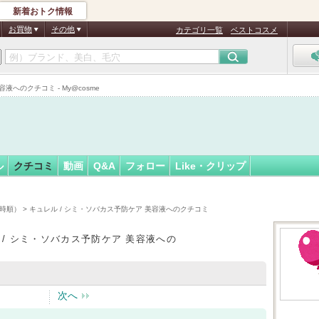
新着おトク情報
○
フォロー
さん
お買物
その他
カテゴリ一覧
ベストコスメ
へのクチコミ - My@cosme
ル
クチコミ
動画
Q&A
フォロー
Like・クリップ
時順）
> キュレル / シミ・ソバカス予防ケア 美容液へのクチコミ
 / シミ・ソバカス予防ケア 美容液への
次へ