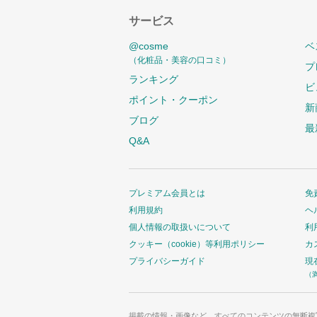
サービス
@cosme
ベ
（化粧品・美容の口コミ）
プ
ランキング
ビ
ポイント・クーポン
新
ブログ
最
Q&A
プレミアム会員とは
免
利用規約
ヘ
個人情報の取扱いについて
利
クッキー（cookie）等利用ポリシー
カ
プライバシーガイド
現
（
掲載の情報・画像など、すべてのコンテンツの無断複