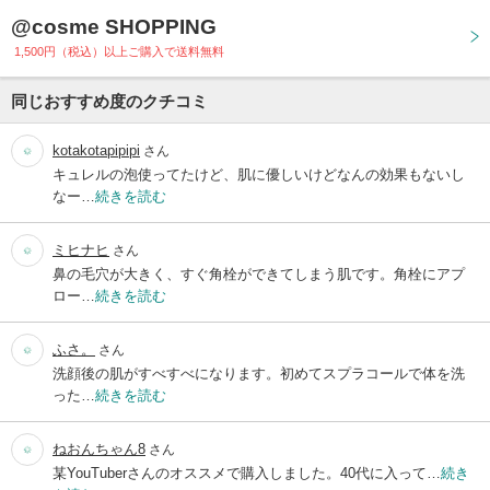
@cosme SHOPPING
1,500円（税込）以上ご購入で送料無料
同じおすすめ度のクチコミ
kotakotapipipi
さん
キュレルの泡使ってたけど、肌に優しいけどなんの効果もないし
なー…
続きを読む
ミヒナヒ
さん
鼻の毛穴が大きく、すぐ角栓ができてしまう肌です。角栓にアプ
ロー…
続きを読む
ふさ。
さん
洗顔後の肌がすべすべになります。初めてスプラコールで体を洗
った…
続きを読む
ねおんちゃん8
さん
某YouTuberさんのオススメで購入しました。40代に入って…
続き