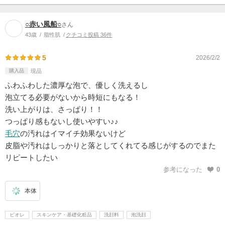
○赤い風船○
さん
43歳
脂性肌
クチコミ投稿 36件
5
2026/2/2
購入品
現品
ふわふわした濃厚な泡で、優しく洗えるし
泡立てる必要がないから時短にもなる！
洗い上がりは、さっぱり！！
つっぱり感もないし使いやすい♪♪
毛穴
の汚れはイマイチ効果ないけど
皮脂や汚れはしっかりと落としてくれてる感じがするのでまた
リピートしたい
参考になった
0
本体
ビオレ
スキンケア・基礎化粧品
洗顔料
泡洗顔