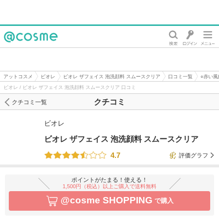
@cosme
アットコスメ
ビオレ
ビオレ ザフェイス 泡洗顔料 スムースクリア
口コミ一覧
○赤い風
ビオレ / ビオレ ザフェイス 泡洗顔料 スムースクリア 口コミ
クチコミ
クチコミ一覧
ビオレ
ビオレ ザフェイス 泡洗顔料 スムースクリア
4.7
評価グラフ
ポイントがたまる！使える！
1,500円（税込）以上ご購入で送料無料
@cosme SHOPPING
で購入