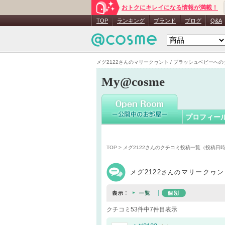
おトクにキレイになる情報が満載！
メグ2122
TOP
ランキング
ブランド
ブログ
Q&A
メグ2122さんのマリークヮント / ブラッシュベビーへのクチ
My@cosme
プロフィー
TOP
>
メグ2122さんのクチコミ投稿一覧（投稿日
メグ2122
マリークヮン
さんの
クチコミ53件中7件目表示