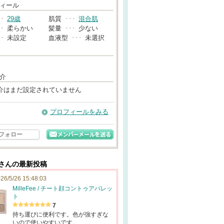
→
ィール
･･
29歳
肌質
･･･
混合肌
･･
柔らかい
髪量
･･･
少ない
･･
未設定
血液型
･･･
未選択
介
介はまだ設定されていません
プロフィールをみる
フォロー
2さんの最新投稿
26/5/26 15:48:03
MilleFee / チート顔コントゥアパレッ
ト
7
持ち運びに便利です。色が強すぎな
いので使いやすいです。…