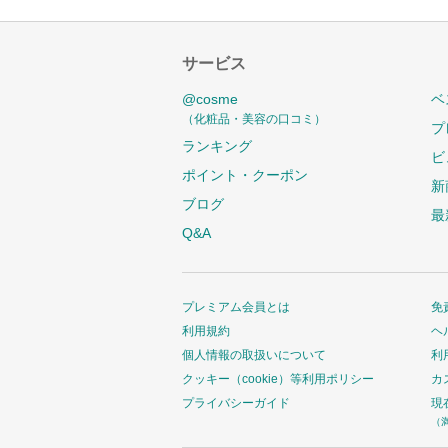
サービス
@cosme
ベ
（化粧品・美容の口コミ）
プ
ランキング
ビ
ポイント・クーポン
新
ブログ
最
Q&A
プレミアム会員とは
免
利用規約
ヘ
個人情報の取扱いについて
利
クッキー（cookie）等利用ポリシー
カ
プライバシーガイド
現
（