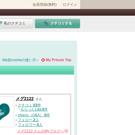
会員登録(無料)
ログイン
私のクチコミ
クチコミする
My@cosmeの使い方
My Private Top
メグ2122
さん
クチコミ
53
件
└
もらったLike
3
件
chieco（Q&A）
0
件
フォロー
2
人
フォロワー
0
人
メグ2122
さんの
Myブログへ