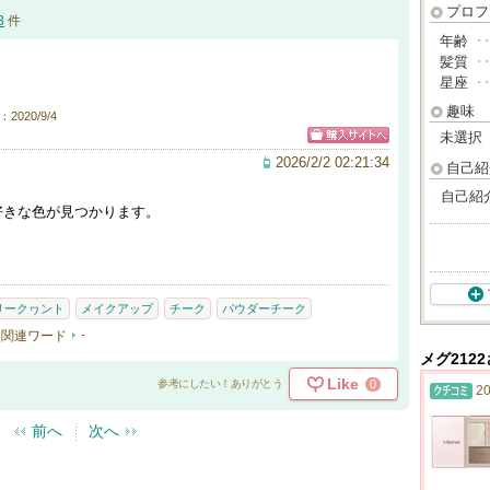
プロフ
3
件
年齢
･
髪質
･
星座
･
趣味
2020/9/4
未選択
2026/2/2 02:21:34
自己紹
自己紹
好きな色が見つかります。
リークヮント
メイクアップ
チーク
パウダーチーク
関連ワード
-
メグ212
Like
0
参考にしたい！ありがとう
20
前へ
次へ