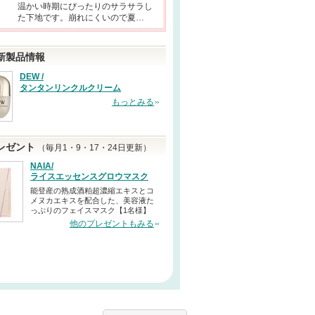
温かい時期にぴったりのサラサラし
た下地です。崩れにくいので夏…
新製品情報
DEW /
タンタンリンクルクリーム
もっとみる
レゼント
（毎月1・9・17・24日更新）
NAIA/
ライスエッセンスグロウマスク
能登産の熟成酒粕超濃縮エキスとコ
メヌカエキスを配合した、美容液た
っぷりのフェイスマスク【1名様】
他のプレゼントもみる