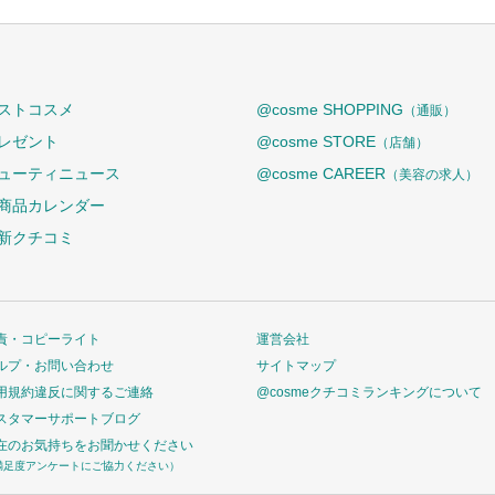
ストコスメ
@cosme SHOPPING
（通販）
レゼント
@cosme STORE
（店舗）
ューティニュース
@cosme CAREER
（美容の求人）
商品カレンダー
新クチコミ
責・コピーライト
運営会社
ルプ・お問い合わせ
サイトマップ
用規約違反に関するご連絡
@cosmeクチコミランキングについて
スタマーサポートブログ
在のお気持ちをお聞かせください
満足度アンケートにご協力ください）