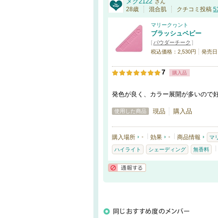
メグ2122
さん
28歳
混合肌
クチコミ投稿
5
マリークヮント
ブラッシュベビー
[
パウダーチーク
]
税込価格：2,530円
発売日：
7
購入品
発色が良く、カラー展開が多いので
現品
購入品
使用した商品
購入場所
-
効果
-
商品情報
マ
ハイライト
シェーディング
無香料
通報する