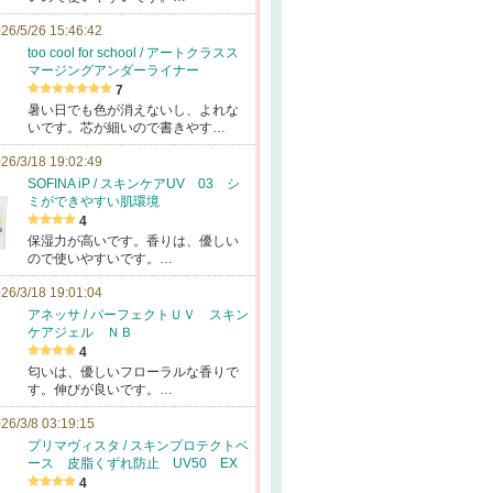
26/5/26 15:46:42
too cool for school / アートクラスス
マージングアンダーライナー
7
暑い日でも色が消えないし、よれな
いです。芯が細いので書きやす…
26/3/18 19:02:49
SOFINA iP / スキンケアUV 03 シ
ミができやすい肌環境
4
保湿力が高いです。香りは、優しい
ので使いやすいです。…
26/3/18 19:01:04
アネッサ / パーフェクトＵＶ スキン
ケアジェル ＮＢ
4
匂いは、優しいフローラルな香りで
す。伸びが良いです。…
26/3/8 03:19:15
プリマヴィスタ / スキンプロテクトベ
ース 皮脂くずれ防止 UV50 EX
4