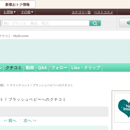
新着おトク情報
フォロー
さん
お買物
その他
カテゴリ一覧
ベストコスメ
コミ - My@cosme
ル
クチコミ
動画
Q&A
フォロー
Like・クリップ
時順）
> マリークヮント / ブラッシュベビーへのクチコミ
ト / ブラッシュベビーへのクチコミ
前へ
次へ