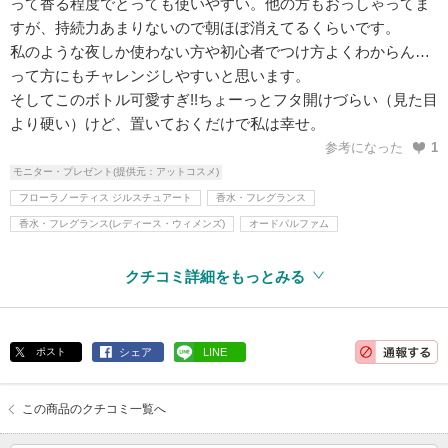
って香る程度でとっても使いやすい。他の方もおっしゃってま
すが、持続力あまりないので朝ほぼ消えてるくらいです。
私のような夜しか使わない方や初心者でつけ方よくわからん…
って方にもチャレンジしやすいと思います。
そしてこのボトル可愛すぎ!!ちょーっとフタ開けづらい（見た目
より硬い）けど、置いておくだけで私は幸せ。
参考になった
1
モニター・プレゼント(提供元：アットコスメ)
フローラノーティス ジルスチュアート
香水・フレグランス
香水・フレグランス(レディース・ウィメンズ)
オードパルファム
クチコミ詳細をもっとみる
ポスト
シェア
LINE
この商品のクチコミ一覧へ