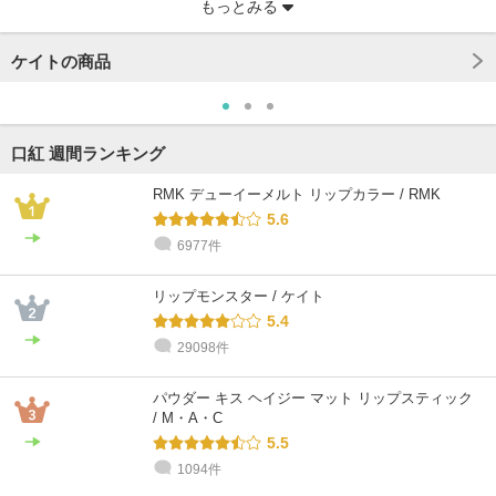
もっとみる
ケイトの商品
口紅 週間ランキング
RMK デューイーメルト リップカラー / RMK
5.6
6977件
@cosme STORE スタッフ
@cosme STORE スタッフ
@cosme STORE スタッフ
@cosme STORE スタッフ
@cosme STORE スタッフ
@cosme STORE スタッフ
おおしま
kubota
まつやま
橋本
Inagaki
小林
リップモンスター / ケイト
乾燥肌 / 30代 / ブルベ
混合肌 / 30代 / ブルベ
混合肌 / 40代 / イエベ
乾燥肌 / 30代 / イエベ
乾燥肌 / 30代 / イエベ
敏感肌 / 30代 / イエベ
5.4
29098件
パウダー キス ヘイジー マット リップスティック
/ M・A・C
5.5
1094件