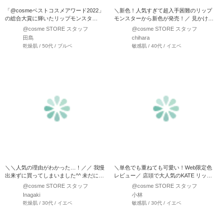
「@cosmeベストコスメアワード2022」
＼新色！人気すぎて超入手困難のリップ
の総合大賞に輝いたリップモンスタ
モンスターから新色が発売！／ 見かけた
ー！！ 落ちにく…
ら絶対買いのリップ…
@cosme STORE スタッフ
@cosme STORE スタッフ
田島
chihara
乾燥肌 / 50代 / ブルベ
敏感肌 / 40代 / イエベ
＼＼人気の理由がわかった…！／／ 我慢
＼単色でも重ねても可愛い！Web限定色
出来ずに買ってしまいました^^ 未だに入
レビュー／ 店頭で大人気のKATE リップ
手困難なリップモン…
モンスター ・…
@cosme STORE スタッフ
@cosme STORE スタッフ
Inagaki
小林
乾燥肌 / 30代 / イエベ
敏感肌 / 30代 / イエベ