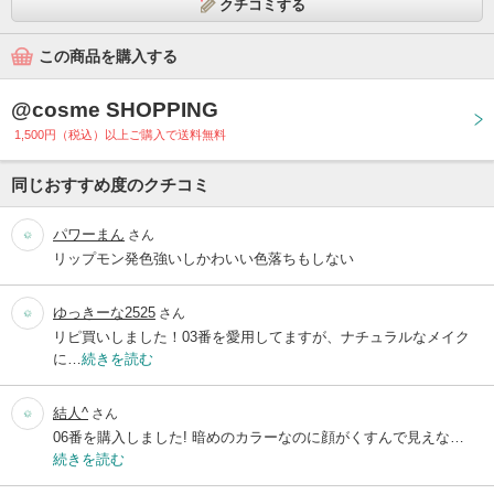
クチコミする
この商品を購入する
@cosme SHOPPING
1,500円（税込）以上ご購入で送料無料
同じおすすめ度のクチコミ
パワーまん
さん
リップモン発色強いしかわいい色落ちもしない
ゆっきーな2525
さん
リピ買いしました！03番を愛用してますが、ナチュラルなメイク
に…
続きを読む
結人^
さん
06番を購入しました! 暗めのカラーなのに顔がくすんで見えな…
続きを読む