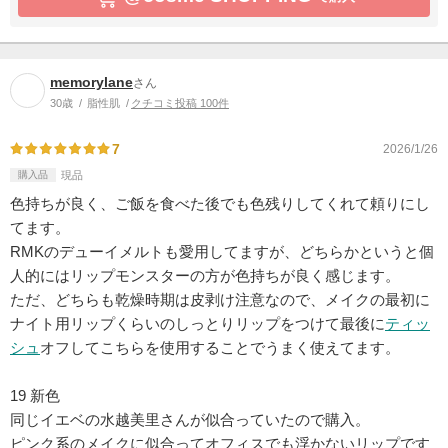
memorylane
さん
30歳
脂性肌
クチコミ投稿 100件
7
2026/1/26
購入品
現品
色持ちが良く、ご飯を食べた後でも色残りしてくれて頼りにし
てます。
RMKのデューイメルトも愛用してますが、どちらかというと個
人的にはリップモンスターの方が色持ちが良く感じます。
ただ、どちらも乾燥時期は皮剥け注意なので、メイクの最初に
ナイト用リップくらいのしっとりリップをつけて最後に
ティッ
シュ
オフしてこちらを使用することでうまく使えてます。
19 新色
同じイエベの水越美里さんが似合っていたので購入。
ピンク系のメイクに似合ってオフィスでも浮かないリップです