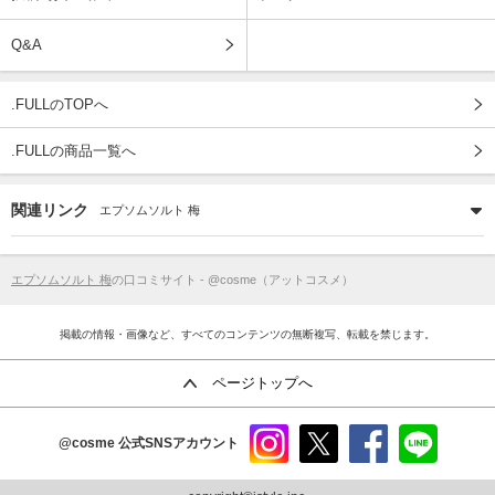
Q&A
.FULLのTOPへ
.FULLの商品一覧へ
関連リンク
エプソムソルト 梅
エプソムソルト 梅
の口コミサイト - @cosme（アットコスメ）
掲載の情報・画像など、すべてのコンテンツの無断複写、転載を禁じます。
ページトップへ
@cosme
公式SNSアカウント
instag
x
faceb
line
ram
ook