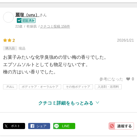
麗瑠（uru）
さん
22歳
乾燥肌
クチコミ投稿 156件
2
2026/1/21
購入品
現品
お菓子みたいな化学臭強めの甘い梅の香りでした。
エプソムソルトとしても物足りないです。
檜の方はいい香りでした。
参考になった
0
.FULL
ボディケア・オーラルケア
その他ボディケア
入浴剤・浴用料
クチコミ詳細をもっとみる
ポスト
シェア
LINE