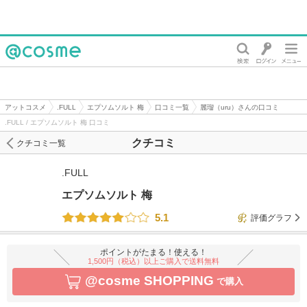
@cosme
アットコスメ
.FULL
エプソムソルト 梅
口コミ一覧
麗瑠（uru）さんの口コミ
.FULL / エプソムソルト 梅 口コミ
クチコミ
クチコミ一覧
.FULL
エプソムソルト 梅
5.1
評価グラフ
ポイントがたまる！使える！
1,500円（税込）以上ご購入で送料無料
@cosme SHOPPING
で購入