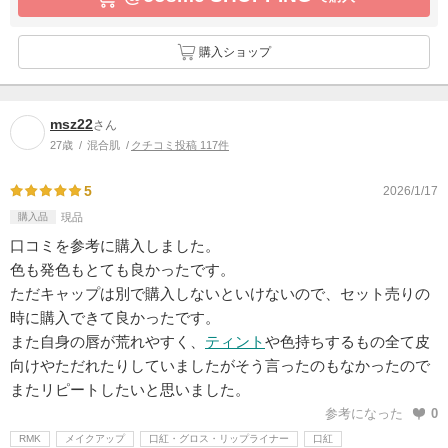
購入ショップ
msz22
さん
27歳
混合肌
クチコミ投稿 117件
5
2026/1/17
購入品
現品
口コミを参考に購入しました。
色も発色もとても良かったです。
ただキャップは別で購入しないといけないので、セット売りの
時に購入できて良かったです。
また自身の唇が荒れやすく、
ティント
や色持ちするもの全て皮
向けやただれたりしていましたがそう言ったのもなかったので
またリピートしたいと思いました。
参考になった
0
RMK
メイクアップ
口紅・グロス・リップライナー
口紅