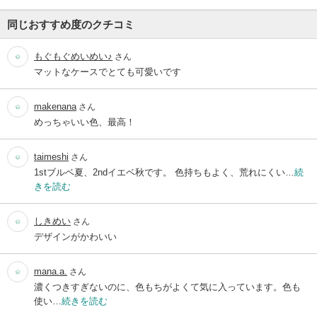
同じおすすめ度のクチコミ
もぐもぐめいめい♪
さん
マットなケースでとても可愛いです
makenana
さん
めっちゃいい色、最高！
taimeshi
さん
1stブルベ夏、2ndイエベ秋です。 色持ちもよく、荒れにくい…
続
きを読む
しきめい
さん
デザインがかわいい
mana.a.
さん
濃くつきすぎないのに、色もちがよくて気に入っています。色も
使い…
続きを読む