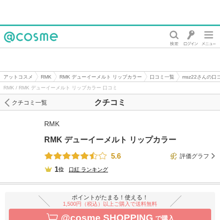
@cosme
アットコスメ
RMK
RMK デューイーメルト リップカラー
口コミ一覧
msz22さんの口
RMK / RMK デューイーメルト リップカラー 口コミ
クチコミ
クチコミ一覧
RMK
RMK デューイーメルト リップカラー
5.6
評価グラフ
1
位
口紅
ランキング
ポイントがたまる！使える！
1,500円（税込）以上ご購入で送料無料
@cosme SHOPPING
で購入