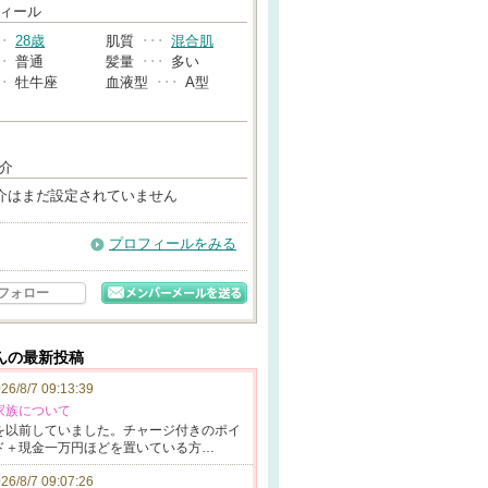
→
ィール
･･
28歳
肌質
･･･
混合肌
･･
普通
髪量
･･･
多い
･･
牡牛座
血液型
･･･
A型
介
介はまだ設定されていません
プロフィールをみる
フォロー
さんの最新投稿
26/8/7 09:13:39
家族について
を以前
していました。
チャージ付
きのポイ
ド＋現金一万
円ほどを置いて
いる方…
26/8/7 09:07:26