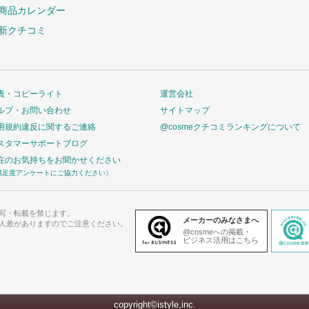
商品カレンダー
新クチコミ
責・コピーライト
運営会社
ルプ・お問い合わせ
サイトマップ
用規約違反に関するご連絡
@cosmeクチコミランキングについて
スタマーサポートブログ
在のお気持ちをお聞かせください
満足度アンケートにご協力ください）
写・転載を禁じます。
メーカーのみなさまへ
人差がありますのでご注意ください。
@cosmeへの掲載・
ビジネス活用はこちら
copyright©istyle,inc.