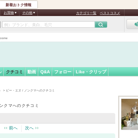
新着おトク情報
フォロー
お買物
その他
カテゴリ一覧
ベストコスメ
osme
ル
クチコミ
動画
Q&A
フォロー
Like・クリップ
）
> ビー・エヌ / ノンクマへのクチコミ
ノンクマへのクチコミ
前へ
次へ