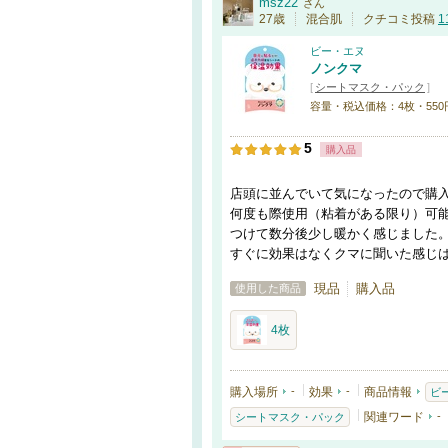
msz22
さん
27歳
混合肌
クチコミ投稿
1
ビー・エヌ
ノンクマ
[
シートマスク・パック
]
容量・税込価格：4枚・550
5
購入品
店頭に並んでいて気になったので購
何度も際使用（粘着がある限り）可
つけて数分後少し暖かく感じました
すぐに効果はなくクマに聞いた感じ
現品
購入品
使用した商品
4枚
購入場所
-
効果
-
商品情報
ビ
関連ワード
-
シートマスク・パック