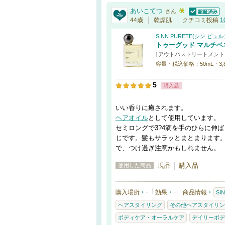
あいこてつ
さん
認証済
44歳
乾燥肌
クチコミ投稿
1
SINN PURETE(シン ピュル
トゥーグッド マルチベネフィ
[
アウトバストリートメント
容量・税込価格：50mL・3,
5
購入品
いい香りに癒されます。
ヘアオイル
として使用しています。
セミロングで3?4滴を手のひらに伸
じです。髪もサラッとまとまります
で、つけ過ぎ注意かもしれません。
現品
購入品
使用した商品
購入場所
-
効果
-
商品情報
SI
ヘアスタイリング
その他ヘアスタイリン
ボディケア・オーラルケア
デイリーボデ