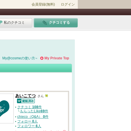
会員登録(無料)
ログイン
私のクチコミ
クチコミする
My@cosmeの使い方
My Private Top
あいこてつ
さん
認証済
クチコミ
108
件
└
もらったLike
69
件
chieco（Q&A）
0
件
フォロー
0
人
フォロワー
6
人