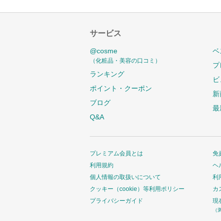
サービス
@cosme
ベ
（化粧品・美容の口コミ）
プ
ランキング
ビ
ポイント・クーポン
新
ブログ
最
Q&A
プレミアム会員とは
免
利用規約
ヘ
個人情報の取扱いについて
利
クッキー（cookie）等利用ポリシー
カ
プライバシーガイド
現
（