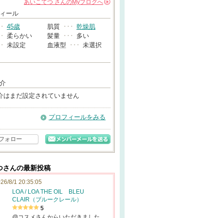
あいこてつ
さんの
Myブログへ
→
ィール
･･
45歳
肌質
･･･
乾燥肌
･･
柔らかい
髪量
･･･
多い
･･
未設定
血液型
･･･
未選択
介
介はまだ設定されていません
プロフィールをみる
フォロー
つさんの最新投稿
26/8/1 20:35:05
LOA / LOA THE OIL BLEU
CLAIR（ブルークレール）
5
@コスメさんからいただきました。