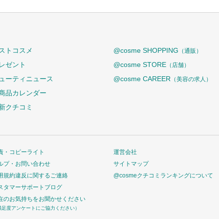
ストコスメ
@cosme SHOPPING
（通販）
レゼント
@cosme STORE
（店舗）
ューティニュース
@cosme CAREER
（美容の求人）
商品カレンダー
新クチコミ
責・コピーライト
運営会社
ルプ・お問い合わせ
サイトマップ
用規約違反に関するご連絡
@cosmeクチコミランキングについて
スタマーサポートブログ
在のお気持ちをお聞かせください
満足度アンケートにご協力ください）