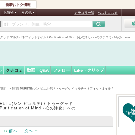
新着おトク情報
つ
フォロー
さん
お買物
その他
カテゴリ一覧
ベストコスメ
認
証
ッド マルチベネフィットオイル / Purification of Mind（心の浄化）へのクチコミ - My@cosme
済
ル
クチコミ
動画
Q&A
フォロー
Like・クリップ
時順）
> SINN PURETE(シン ピュルテ) / トゥーグッド マルチベネフィットオイル /
URETE(シン ピュルテ) / トゥーグッド
ification of Mind（心の浄化）への
前へ
次へ