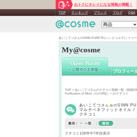
おトクにキレイになる情報が満載！
あいこて
TOP
ランキング
ブランド
ブログ
Q&A
あいこてつさんのSINN PURETE(シン ピュルテ) / トゥーグ
My@cosme
プロフィー
TOP
>
あいこてつさんのクチコミ投稿一覧（投稿日
Purification of Mind（心の浄化）へのクチコミ
あいこてつ
SINN P
さん
の
マルチベネフィットオイル / Pur
クチコミ
クチコミ108件中7件目表示