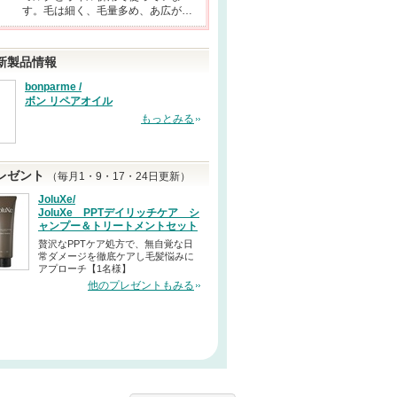
す。毛は細く、毛量多め、あ広が…
新製品情報
bonparme /
ボン リペアオイル
もっとみる
レゼント
（毎月1・9・17・24日更新）
JoluXe/
JoluXe PPTデイリッチケア シ
ャンプー＆トリートメントセット
贅沢なPPTケア処方で、無自覚な日
常ダメージを徹底ケアし毛髪悩みに
アプローチ【1名様】
他のプレゼントもみる