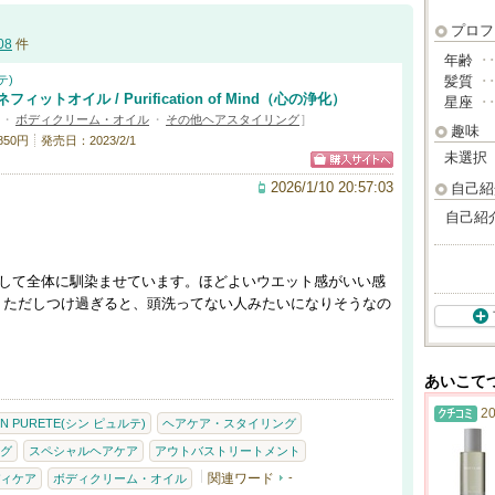
プロフ
08
件
年齢
･
テ)
髪質
･
ットオイル / Purification of Mind（心の浄化）
星座
･
・
ボディクリーム・オイル
・
その他ヘアスタイリング
]
趣味
850円
発売日：2023/2/1
未選択
2026/1/10 20:57:03
自己紹
自己紹
ばして全体に馴染ませています。ほどよいウエット感がいい感
。ただしつけ過ぎると、頭洗ってない人みたいになりそうなの
あいこて
20
NN PURETE(シン ピュルテ)
ヘアケア・スタイリング
グ
スペシャルヘアケア
アウトバストリートメント
関連ワード
-
ィケア
ボディクリーム・オイル