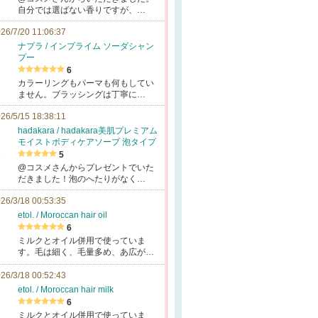
自分では選ばない香りですが、…
26/7/20 11:06:37
ナプラ / インプライム ソーダシャン
プー
6
カラーリングもパーマも何もしてい
ません。ブラッシングは丁寧に…
26/5/15 18:38:11
hadakara / hadakara美肌プレミアム
モイストボディケアソープ 泡タイプ
5
@コスメさんからプレゼントでいた
だきました！泡のへたりがなく…
26/3/18 00:53:35
etol. / Moroccan hair oil
6
ミルクとオイル併用で使っていま
す。毛は細く、毛量多め、あ広が…
26/3/18 00:52:43
etol. / Moroccan hair milk
6
ミルクとオイル併用で使っていま