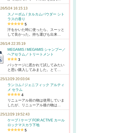
26/5/24 16:15:13
スノーボム / タルカムパウダー シト
ラスの香り
5
汗をかいた時に使ったら、スーッと
して良かった。持ち運びも出来…
26/1/4 22:35:19
MEGAMIS / MEGAMIS シャンプー／
ヘアセラム／トリートメント
3
パッケージに惹かれて試してみたい
と思い購入してみました。とて…
25/12/29 20:03:04
ランコム / ジェニフィック アルティ
メ セラム
4
リニューアル前の物は使用していま
したが、リニューアル後の物は…
25/12/29 19:52:43
ケープ / ケープ FOR ACTIVE カール
ロックマスカラ下地
5