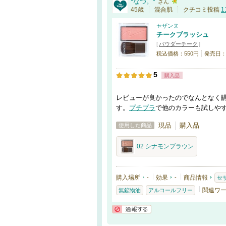
*なつ。*
さん
45歳
混合肌
クチコミ投稿
1
セザンヌ
チークブラッシュ
[
パウダーチーク
]
税込価格：550円
発売日：20
5
購入品
レビューが良かったのでなんとなく
す。
プチプラ
で他のカラーも試しや
現品
購入品
使用した商品
02 シナモンブラウン
購入場所
-
効果
-
商品情報
セ
関連ワ
無鉱物油
アルコールフリー
通報する