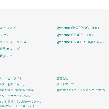
ストコスメ
@cosme SHOPPING
（通販）
レゼント
@cosme STORE
（店舗）
ューティニュース
@cosme CAREER
（美容の求人）
商品カレンダー
新クチコミ
責・コピーライト
運営会社
ルプ・お問い合わせ
サイトマップ
用規約違反に関するご連絡
@cosmeクチコミランキングについて
スタマーサポートブログ
在のお気持ちをお聞かせください
満足度アンケートにご協力ください）