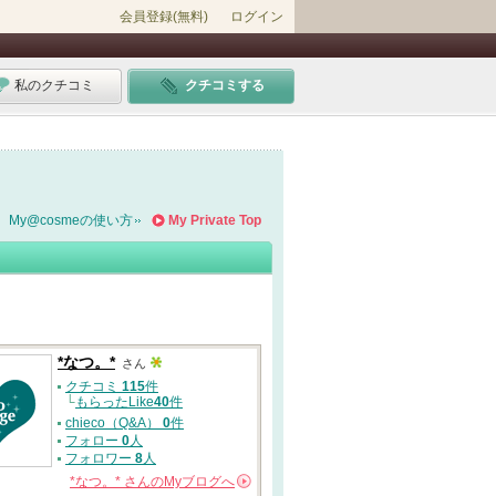
会員登録(無料)
ログイン
私のクチコミ
クチコミする
My@cosmeの使い方
My Private Top
*なつ。*
さん
クチコミ
115
件
└
もらったLike
40
件
chieco（Q&A）
0
件
フォロー
0
人
フォロワー
8
人
*なつ。*
さんの
Myブログへ