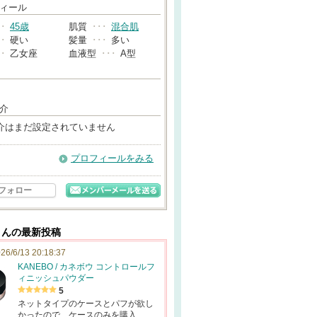
→
ィール
･･
45歳
肌質
･･･
混合肌
･･
硬い
髪量
･･･
多い
･･
乙女座
血液型
･･･
A型
介
介はまだ設定されていません
プロフィールをみる
フォロー
さんの最新投稿
26/6/13 20:18:37
KANEBO / カネボウ コントロールフ
ィニッシュパウダー
5
ネットタイプのケースとパフが欲し
かったので、ケースのみを購入…