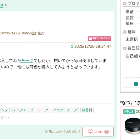
プロフ
15
件
年齢
･
髪質
･
星座
･
趣味
23/7/14 (2026/6/2追加発売)
未選択
2025/12/29 19:24:47
自己紹
自己紹
購入してみた
チーク
でしたが、届いてから毎日使用していま
すいので、他にも何色か購入してみようと思っています。
*なつ。*
ザンヌ
メイクアップ
チーク
パウダーチーク
無香料
20
ード
-
Like
0
参考にしたい！ありがとう