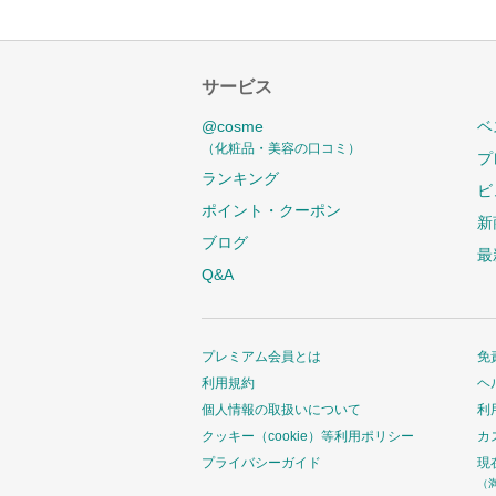
サービス
@cosme
ベ
（化粧品・美容の口コミ）
プ
ランキング
ビ
ポイント・クーポン
新
ブログ
最
Q&A
プレミアム会員とは
免
利用規約
ヘ
個人情報の取扱いについて
利
クッキー（cookie）等利用ポリシー
カ
プライバシーガイド
現
（