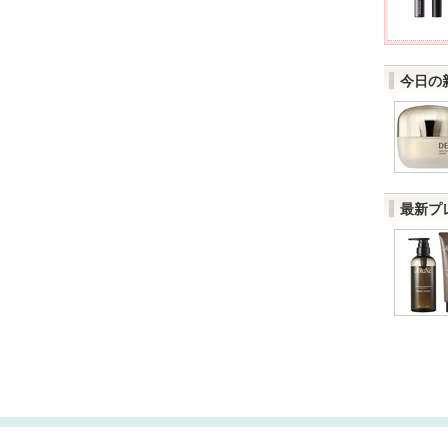
今日の
最新プ