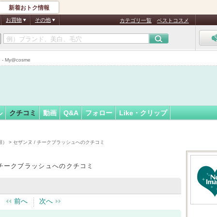
新着おトク情報
フォロー
さん
お買物
その他
カテゴリ一覧
ベストコスメ
My@cosme
ル
クチコミ
動画
Q&A
フォロー
Like・クリップ
順）
> セザンヌ / チークブラッシュへのクチコミ
 チークブラッシュへのクチコミ
前へ
次へ