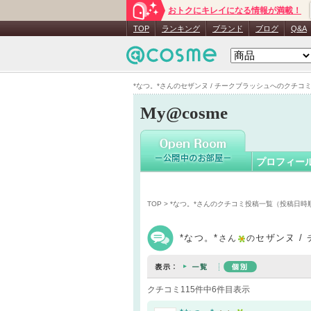
おトクにキレイになる情報が満載！
*なつ。*
TOP
ランキング
ブランド
ブログ
Q&A
*なつ。*さんのセザンヌ / チークブラッシュへのクチコミ - 
My@cosme
プロフィー
TOP
>
*なつ。*さんのクチコミ投稿一覧（投稿日時
*なつ。*
セザンヌ /
さん
の
クチコミ115件中6件目表示