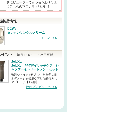
朝にビューラーでまつ毛を上げた後
にこちらのマスカラ下地だけを…
新製品情報
DEW /
タンタンリンクルクリーム
もっとみる
レゼント
（毎月1・9・17・24日更新）
JoluXe/
JoluXe PPTデイリッチケア シ
ャンプー＆トリートメントセット
贅沢なPPTケア処方で、無自覚な日
常ダメージを徹底ケアし毛髪悩みに
アプローチ【1名様】
他のプレゼントもみる