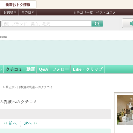
新着おトク情報
フォロー
お買物
その他
カテゴリ一覧
ベストコスメ
osme
ル
クチコミ
動画
Q&A
フォロー
Like・クリップ
）
> 菊正宗 / 日本酒の乳液へのクチコミ
酒の乳液へのクチコミ
前へ
次へ