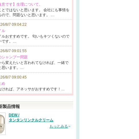
覧注意です】生理について。
ことで
はないと思いま
す。 会社に
も事情を
るので、問題
ないと思います
。 …
26/8/7 09:04:22
イル
イルお
すすめです。
匂いもキツく
ないので
いです。…
26/8/7 09:01:55
子のシャンプー問題
から変
えたいと言われ
てなければ、一
緒で
と
思います。…
26/8/7 09:00:45
止め
なけれ
ば、アネッサが
おすすめです！
…
新製品情報
DEW /
タンタンリンクルクリーム
もっとみる