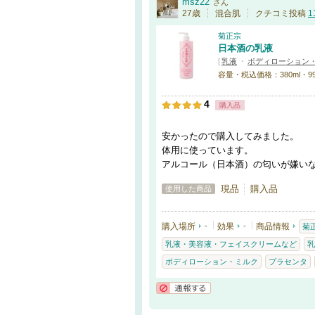
msz22
さん
27歳
混合肌
クチコミ投稿
1
菊正宗
日本酒の乳液
[
乳液
・
ボディローション
容量・税込価格：380ml・9
4
購入品
安かったので購入してみました。
体用に使っています。
アルコール（日本酒）の匂いが嫌い
現品
購入品
使用した商品
購入場所
-
効果
-
商品情報
菊
乳液・美容液・フェイスクリームなど
乳
ボディローション・ミルク
プラセンタ
通報する