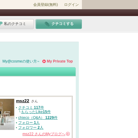
会員登録(無料)
ログイン
私のクチコミ
クチコミする
My@cosmeの使い方
My Private Top
msz22
さん
クチコミ
117
件
└
もらったLike
15
件
chieco（Q&A）
1229
件
フォロー
1
人
フォロワー
2
人
msz22
さんの
Myブログへ