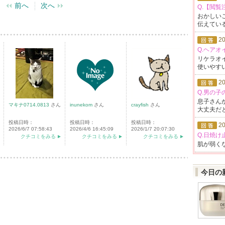
前へ
次へ
Q.【閲
おかしい
伝えて
い
20
Q.ヘアオ
リケラオ
使いや
す
20
Q.男の
息子さん
マキナ0714.0813
さん
inunekom
さん
crayfish
さん
大丈夫だ
投稿日時：
投稿日時：
投稿日時：
20
2026/6/7 07:58:43
2026/4/6 16:45:09
2026/1/7 20:07:30
Q.日焼け
クチコミをみる
クチコミをみる
クチコミをみる
肌が弱く
今日の