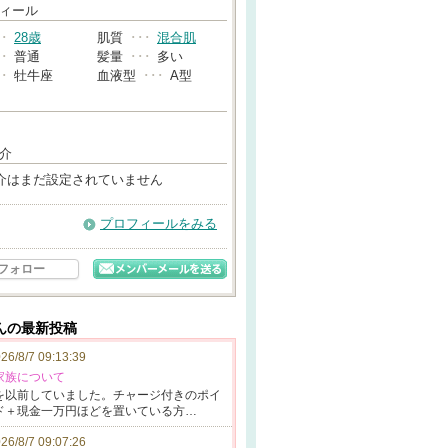
→
ィール
･･
28歳
肌質
･･･
混合肌
･･
普通
髪量
･･･
多い
･･
牡牛座
血液型
･･･
A型
介
介はまだ設定されていません
プロフィールをみる
フォロー
さんの最新投稿
26/8/7 09:13:39
家族について
を以前
していました。
チャージ付
きのポイ
ド＋現金一万
円ほどを置いて
いる方…
26/8/7 09:07:26