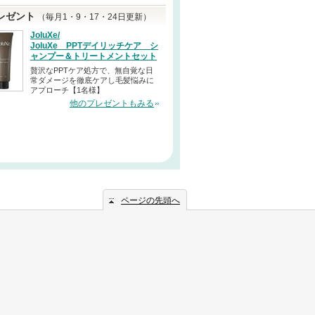
レゼント
（毎月1・9・17・24日更新）
JoluXe/
JoluXe PPTデイリッチケア シ
ャンプー＆トリートメントセット
贅沢なPPTケア処方で、無自覚な日
常ダメージを徹底ケアし毛髪悩みに
アプローチ【1名様】
他のプレゼントもみる
ページの先頭へ