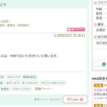
プロフ
17
件
年齢
･
髪質
･
星座
･
・ミルク
]
趣味
90円
発売日：2015/8/17
未選択
2025/12/17 21:18:17
自己紹
自己紹
な人は、やめておいた方がいいと思います。
正宗
スキンケア・基礎化粧品
msz22
液
ボディケア・オーラルケア
デイリーボディケア
20
関連ワード
-
無着色
パラベンフリー
Q.高齢の
訪問介護
ントカ
ー
Like
0
参考にしたい！ありがとう
20