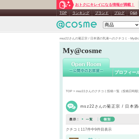
おトクにキレイになる情報が満載！
msz22
さん
TOP
ランキング
ブランド
ブログ
Q&A
msz22さんの菊正宗 / 日本酒の乳液へのクチコミ - My@c
My@cosme
プロフィー
TOP
>
msz22さんのクチコミ投稿一覧（投稿日時順
msz22
菊正宗 / 日本
さんの
クチコミ117件中9件目表示