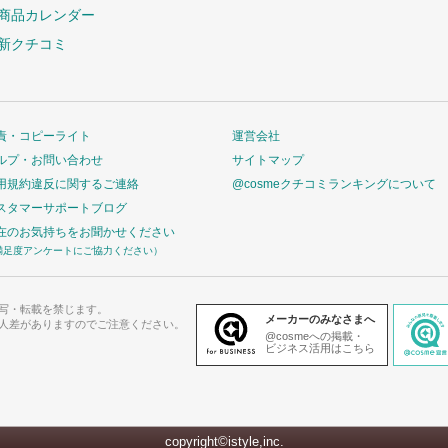
商品カレンダー
新クチコミ
責・コピーライト
運営会社
ルプ・お問い合わせ
サイトマップ
用規約違反に関するご連絡
@cosmeクチコミランキングについて
スタマーサポートブログ
在のお気持ちをお聞かせください
満足度アンケートにご協力ください）
写・転載を禁じます。
メーカーのみなさまへ
人差がありますのでご注意ください。
@cosmeへの掲載・
ビジネス活用はこちら
copyright©istyle,inc.