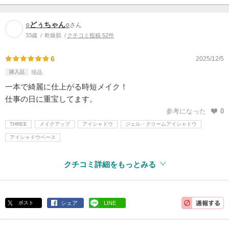
○どぅちゃん○
さん
33歳
乾燥肌
クチコミ投稿 52件
6
2025/12/5
購入品
現品
一本で綺麗に仕上がる時短メイク！
仕事の日に重宝してます。
参考になった
0
THREE
メイクアップ
アイシャドウ
ジェル・クリームアイシャドウ
アイシャドウベース
クチコミ詳細をもっとみる
ポスト
シェア
LINE