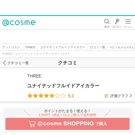
@cosme
アットコスメ
THREE
ユナイテッドフルイドアイカラー
口コミ一覧
○どぅちゃん○さ
THREE / ユナイテッドフルイドアイカラー 口コミ
クチコミ
クチコミ一覧
THREE
ユナイテッドフルイドアイカラー
5.1
評価グラフ
ポイントがたまる！使える！
1,500円（税込）以上ご購入で送料無料
@cosme SHOPPING
で購入