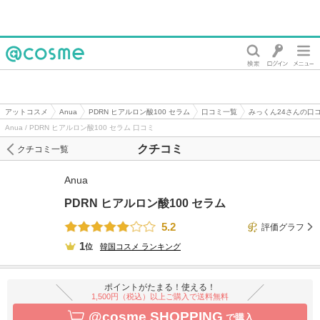
@cosme
アットコスメ
Anua
PDRN ヒアルロン酸100 セラム
口コミ一覧
みっくん24さんの口
Anua / PDRN ヒアルロン酸100 セラム 口コミ
クチコミ
クチコミ一覧
Anua
PDRN ヒアルロン酸100 セラム
5.2
評価グラフ
1
位
韓国コスメ
ランキング
ポイントがたまる！使える！
1,500円（税込）以上ご購入で送料無料
@cosme SHOPPING
で購入