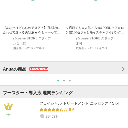
【あなたはどちらのアヌア？】 肌悩みに
＼店頭でも大人気／ Anua PDRNヒアルロ
合わせて選べる美容液★ 今とーーっても
ン酸100セラムとモイスチャライジングク
人気のアヌア！！ 特…
リームを紹介…
@cosme STORE スタッフ
@cosme STORE スタッフ
たなべ⌘
木村
混合肌 / ～20代 / ブルベ
乾燥肌 / ～20代 / イエベ
Anuaの商品
ブースター・導入液 週間ランキング
フェイシャル トリートメント エッセンス / SK-II
5.6
39428件