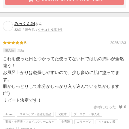
みっくん24
さん
32歳
混合肌
クチコミ投稿 7件
5
2025/12/3
購入品
現品
これを使った日とつかってた使ってない日では肌の潤いが全然
違う！
お風呂上がりは乾燥しやすいので、少し多めに肌に塗ってま
す。
肌がしっとりして水分がしっかり入り込んでいる気がします
(^^)
リピート決定です！
参考になった
0
Anua
スキンケア・基礎化粧品
化粧水
ブースター・導入液
乳液・美容液・フェイスクリームなど
美容液
コラーゲン
ヒアルロン酸