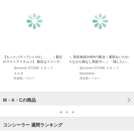
【もっとバズっていいのに、、、！最近
＼ 美容液成分80%*1配合！素肌をいたわ
のマストアイテム☆】 最近はファンデー
りながら隙なし美肌*2へ ／ 「隠したいけ
ションを使わずこれだけ…
れど、厚塗り…
@cosme STORE スタッフ
@cosme STORE スタッフ
ささき
Narishima
乾燥肌 / ブルベ
混合肌 / イエベ
M・A・Cの商品
コンシーラー 週間ランキング