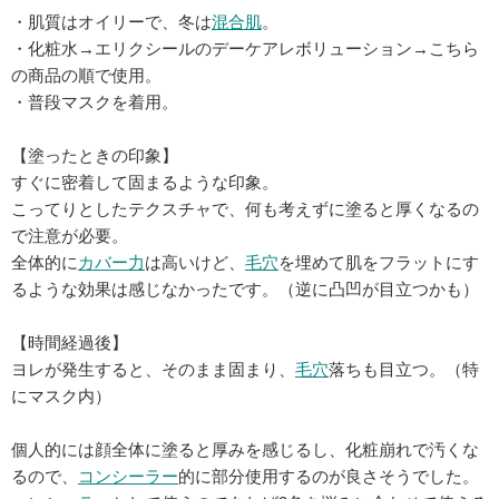
・肌質はオイリーで、冬は
混合肌
。
・化粧水→エリクシールのデーケアレボリューション→こちら
の商品の順で使用。
・普段マスクを着用。
【塗ったときの印象】
すぐに密着して固まるような印象。
こってりとしたテクスチャで、何も考えずに塗ると厚くなるの
で注意が必要。
全体的に
カバー力
は高いけど、
毛穴
を埋めて肌をフラットにす
るような効果は感じなかったです。（逆に凸凹が目立つかも）
【時間経過後】
ヨレが発生すると、そのまま固まり、
毛穴
落ちも目立つ。（特
にマスク内）
個人的には顔全体に塗ると厚みを感じるし、化粧崩れで汚くな
るので、
コンシーラー
的に部分使用するのが良さそうでした。