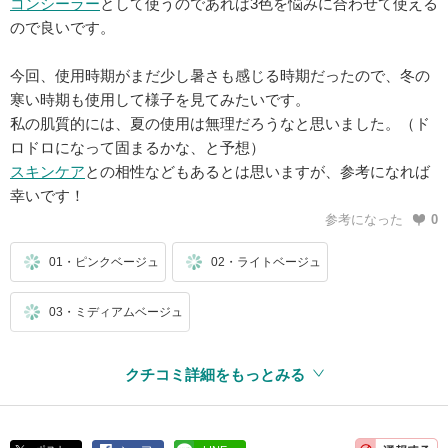
コンシーラー
として使うのであれば3色を悩みに合わせて使える
ので良いです。
今回、使用時期がまだ少し暑さも感じる時期だったので、冬の
寒い時期も使用して様子を見てみたいです。
私の肌質的には、夏の使用は無理だろうなと思いました。（ド
ロドロになって固まるかな、と予想）
スキンケア
との相性などもあるとは思いますが、参考になれば
幸いです！
参考になった
0
01・ピンクベージュ
02・ライトベージュ
03・ミディアムベージュ
モニター・プレゼント(提供元：アットコスメ)
クチコミ詳細をもっとみる
ファシオ
ベースメイク
ファンデーション
BBクリーム
無香料
パラベンフリー