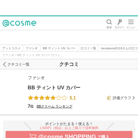
@cosme
アットコスメ
ファシオ
BB ティント UV カバー
口コミ一覧
berryberry6116さんの口
ファシオ / BB ティント UV カバー 口コミ
クチコミ
クチコミ一覧
ファシオ
BB ティント UV カバー
5.1
評価グラフ
7
位
BBクリーム
ランキング
ポイントがたまる！使える！
1,500円（税込）以上ご購入で送料無料
@cosme SHOPPING
で購入