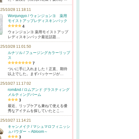
25/10/28 11:18:11
Wonjungyo / ウォンジョンヨ 薬用
モイストアップレディスキンパック
4
ウォンジョンヨ 薬用モイストアップ
レディスキンパック最近話題…
25/10/28 11:01:50
ルナソル / フュージングカラーリップ
ス
7
ついに手に入れました！正直、期待
以上でした。まずパッケージが…
25/10/27 11:17:02
rom&nd / ロムアンド グラスティング
メルティングバーム
3
最近、リップケアも兼ねて使える優
秀なアイテムを探していたとこ…
25/10/27 11:14:21
キャンメイク / マシュマロフィニッシ
ュパウダー ～Abloom～
3