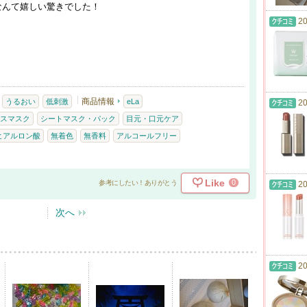
なんて嬉しい驚きでした！
20
商品情報
うるおい
低刺激
eLa
20
スマスク
シートマスク・パック
目元・口元ケア
ヒアルロン酸
無着色
無香料
アルコールフリー
Like
0
参考にしたい！ありがとう
20
次へ
20