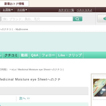
新着おトク情報
おん
フォロー
さん
お買物
その他
カテゴリ一覧
ベストコスメ
認
証
eetへのクチコミ - My@cosme
済
ル
クチコミ
動画
Q&A
フォロー
Like・クリップ
日時順）
> eLa / Medicinal Moisture eye Sheetへのクチコミ
Medicinal Moisture eye Sheetへのクチ
次へ