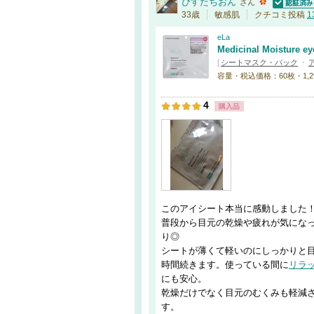
ぴすたちおん
さん
認証済
33歳
敏感肌
クチコミ投稿
1
eLa
Medicinal Moisture ey
[
シートマスク・パック
・
容量・税込価格：60枚・1,2
4
購入品
このアイシート本当に感動しました
普段から目元の乾燥や疲れが気にな
り◎
シートが薄くて軽いのにしっかりと
時間続きます。使っている間に
リラ
にも安心。
乾燥だけでなく目元のむくみも軽減
す。