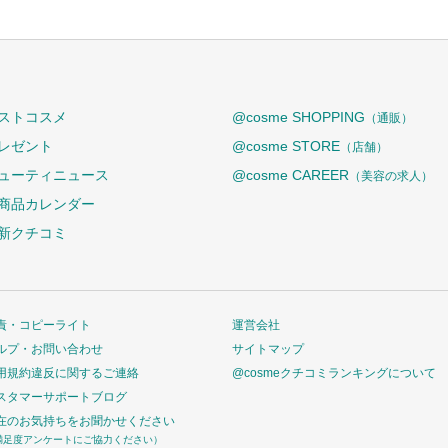
ストコスメ
@cosme SHOPPING
（通販）
レゼント
@cosme STORE
（店舗）
ューティニュース
@cosme CAREER
（美容の求人）
商品カレンダー
新クチコミ
責・コピーライト
運営会社
ルプ・お問い合わせ
サイトマップ
用規約違反に関するご連絡
@cosmeクチコミランキングについて
スタマーサポートブログ
在のお気持ちをお聞かせください
満足度アンケートにご協力ください）