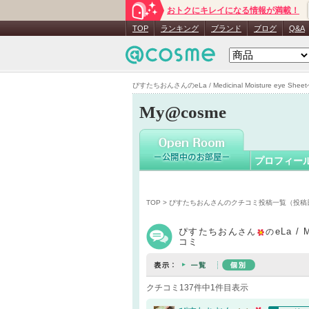
おトクにキレイになる情報が満載！
ぴすたち
TOP
ランキング
ブランド
ブログ
Q&A
ぴすたちおんさんのeLa / Medicinal Moisture eye Sh
My@cosme
プロフィー
TOP
>
ぴすたちおんさんのクチコミ投稿一覧（投稿
ぴすたちおん
eLa / 
さん
の
コミ
クチコミ137件中1件目表示