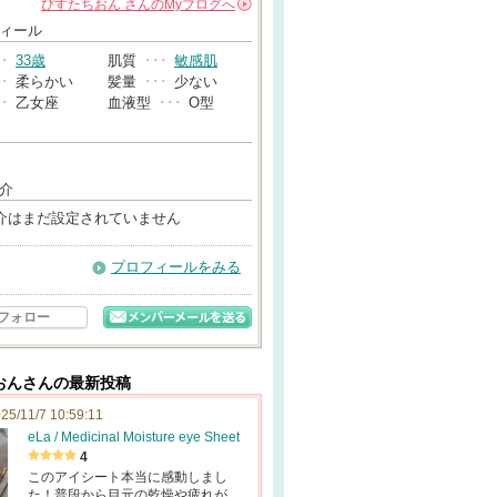
ぴすたちおん
さんの
Myブログへ
→
ィール
･･
33歳
肌質
･･･
敏感肌
･･
柔らかい
髪量
･･･
少ない
･･
乙女座
血液型
･･･
O型
介
介はまだ設定されていません
プロフィールをみる
フォロー
おんさんの最新投稿
25/11/7 10:59:11
eLa / Medicinal Moisture eye Sheet
4
このアイシート本当に感動しまし
た！普段から目元の乾燥や疲れが…