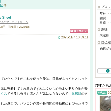
37
件
プロフ
年齢
･
e Sheet
髪質
･
アイケア・アイクリーム
]
星座
･
98円
発売日：2025/1/8
趣味
未選択
2025/11/7 10:59:11
自己紹
自己紹
！
っていたんですがこれを使った後は、目元がふっくらとしっと
ぴすたち
目元に密着してくれるのでずれにくいし心地よい貼り心地が長
20
ックス
できるし香りもほとんど気にならないので、
敏感肌
の方
された感じで、パソコン作業や長時間の移動後にもぴったりで