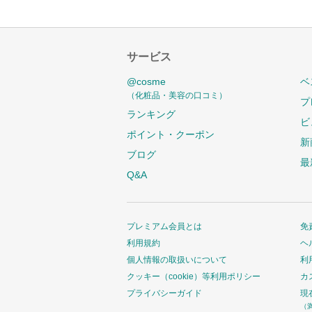
サービス
@cosme
ベ
（化粧品・美容の口コミ）
プ
ランキング
ビ
ポイント・クーポン
新
ブログ
最
Q&A
プレミアム会員とは
免
利用規約
ヘ
個人情報の取扱いについて
利
クッキー（cookie）等利用ポリシー
カ
プライバシーガイド
現
（