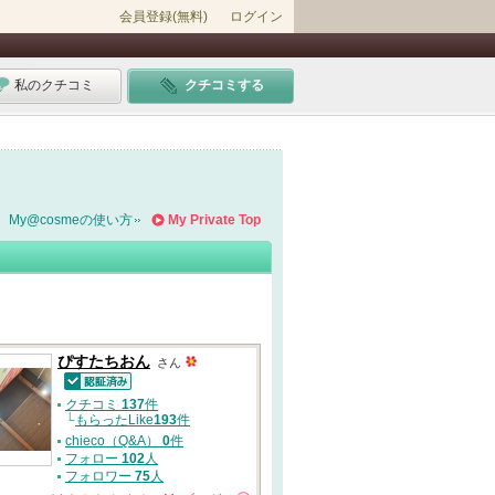
会員登録(無料)
ログイン
私のクチコミ
クチコミする
My@cosmeの使い方
My Private Top
ぴすたちおん
さん
認証済
クチコミ
137
件
└
もらったLike
193
件
chieco（Q&A）
0
件
フォロー
102
人
フォロワー
75
人