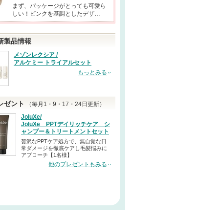
まず、パッケージがとっても可愛ら
しい！ピンクを基調としたデザ…
新製品情報
メゾンレクシア /
アルケミー トライアルセット
もっとみる
レゼント
（毎月1・9・17・24日更新）
JoluXe/
JoluXe PPTデイリッチケア シ
ャンプー＆トリートメントセット
贅沢なPPTケア処方で、無自覚な日
常ダメージを徹底ケアし毛髪悩みに
アプローチ【1名様】
他のプレゼントもみる