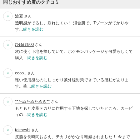
同じおすすめ度のクチコミ
波夏
さん
透明感がでるし、崩れにくい！ 混合肌で、Tゾーンがてかりや
す…
続きを読む
ひゆほ900
さん
次に使う下地を探していて、ポケモンパッケージが可愛らしくて
購入…
続きを読む
ccoo..
さん
軽い使用感なのにしっかり紫外線対策できている感じがありま
す。塗…
続きを読む
**たぬたぬたぬき**
さん
もともと皮脂テカリに作用する下地を探していたところ、カービ
ィの…
続きを読む
taimeshi
さん
皮脂を長時間おさえ、テカリがかなり軽減されました！ 今まで