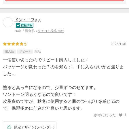
ドン・ニフ
さん
26歳
混合肌
クチコミ投稿 40件
5
2025/11/6
購入品
リピート
現品
一個使い切ったのでリピート購入しました！
パッケージが変わった？のを知らず、手に入らないかと焦りま
した…
塗ると真っ白になるので、少量ずつのせてます。
ワントーン明るくなるので良いです！
皮脂多めですが、秋冬に使用すると肌のつっぱりを感じるの
で、保湿多めに仕込むと良いと思います。
参考になった
1
限定デザイン(ラベンダー)