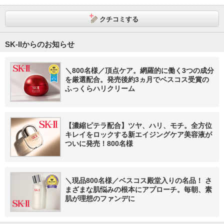
クチコミする
SK-IIからのお知らせ
＼800名様／頂点ケア。網羅的に働く3つの成分
を厳選配合。発売後約3ヵ月でベスコス受賞の
ふっくらハリクリーム
【濃縮ピテラ配合】ツヤ、ハリ、モチ。全方位
キレイをロックする新エイジングケア美容液が
ついに発売！800名様
＼現品800名様／ベスコス殿堂入りの名品！ さ
まざまな肌悩みの根本にアプローチ。毎朝、素
肌が理想のファンデに