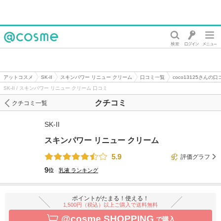
@cosme
アットコスメ
SK-II
スキンパワー リニュー クリーム
口コミ一覧
coco13125さんの口
SK-II / スキンパワー リニュー クリーム 口コミ
クチコミ
クチコミ一覧
SK-II
スキンパワー リニュー クリーム
5.9
評価グラフ
9
位
乳液
ランキング
ポイントがたまる！使える！
1,500円（税込）以上ご購入で送料無料
@cosme SHOPPING
で購入