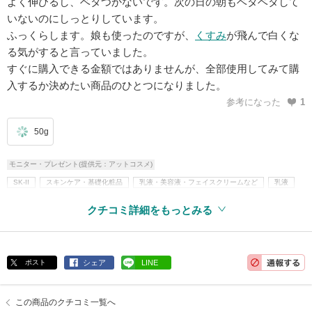
よく伸びるし、ベタつかないです。次の日の朝もベタベタして
いないのにしっとりしています。
ふっくらします。娘も使ったのですが、
くすみ
が飛んで白くな
る気がすると言っていました。
すぐに購入できる金額ではありませんが、全部使用してみて購
入するか決めたい商品のひとつになりました。
参考になった
1
50g
モニター・プレゼント(提供元：アットコスメ)
SK-II
スキンケア・基礎化粧品
乳液・美容液・フェイスクリームなど
乳液
フェイスクリーム
クチコミ詳細をもっとみる
ポスト
シェア
LINE
この商品のクチコミ一覧へ