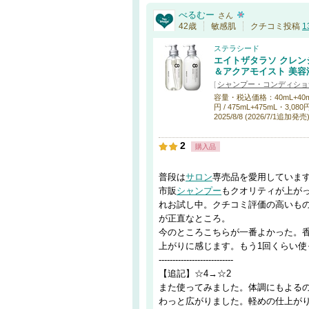
べるむー
さん
42歳
敏感肌
クチコミ投稿
1
ステラシード
エイトザタラソ クレン
＆アクアモイスト 美容
[
シャンプー・コンディショ
容量・税込価格：40mL+40mL・44
円 / 475mL+475mL・3,080円
2025/8/8 (2026/7/1追加発売
2
購入品
普段は
サロン
専売品を愛用していま
市販
シャンプー
もクオリティが上が
れお試し中。クチコミ評価の高いも
が正直なところ。
今のところこちらが一番よかった。
上がりに感じます。もう1回くらい使
---------------------------
【追記】☆4→☆2
また使ってみました。体調にもよる
わっと広がりました。軽めの仕上が