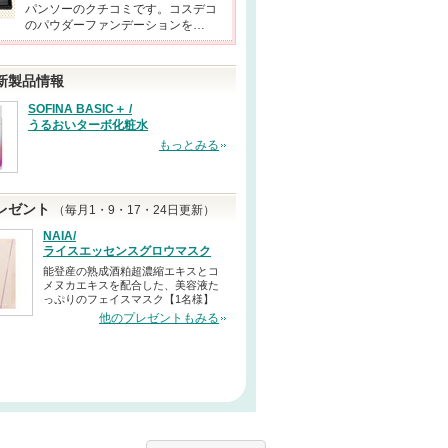
パンソーのクチコミです。コスデコ
のパウダーファンデーションを…
新製品情報
SOFINA BASIC＋ /
うるおいターボ化粧水
もっとみる
レゼント
（毎月1・9・17・24日更新）
NAIA/
ライスエッセンスグロウマスク
能登産の熟成酒粕超濃縮エキスとコ
メヌカエキスを配合した、美容液た
っぷりのフェイスマスク【1名様】
他のプレゼントもみる