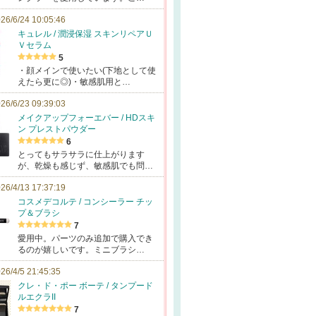
26/6/24 10:05:46
キュレル / 潤浸保湿 スキンリペアＵ
Ｖセラム
5
・顔メインで使いたい(下地として使
えたら更に◎)・敏感肌用と…
26/6/23 09:39:03
メイクアップフォーエバー / HDスキ
ン プレストパウダー
6
とってもサラサラに仕上がります
が、乾燥も感じず、敏感肌でも問…
26/4/13 17:37:19
コスメデコルテ / コンシーラー チッ
プ＆ブラシ
7
愛用中。パーツのみ追加で購入でき
るのが嬉しいです。ミニブラシ…
26/4/5 21:45:35
クレ・ド・ポー ボーテ / タンプード
ルエクラII
7