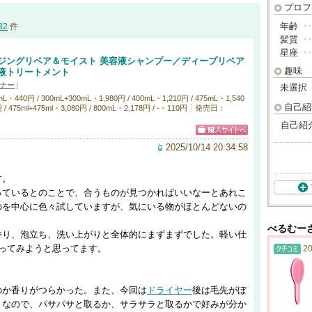
プロフ
年齢
･
32
件
髪質
･
星座
･
ジングリペア＆モイスト 美容液シャンプー／ディープリペア
趣味
液トリートメント
ナー
]
未選択
0円 / 300mL+300mL・1,980円 / 400mL・1,210円 / 475mL・1,540
自己紹
 / 475ml+475ml・3,080円 / 800mL・2,178円 / -・110円
発売日：
)
自己紹
2025/10/14 20:34:58
す。
っているとのことで、合うものが見つかればいいなーとあれこ
のを中心に色々試していますが、気にいる物がほとんどないの
べるむー
香り、泡立ち、洗い上がりと全体的にまずまずでした。軽い仕
ってみようと思ってます。
20
のか香りがつらかった。また、今回は
ドライヤー
後は毛先がぼ
りなので、パサパサと取るか、サラサラと取るかで好みが分か