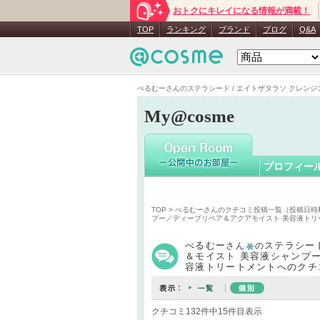
おトクにキレイになる情報が満載！
べるむー
TOP
ランキング
ブランド
ブログ
Q&A
べるむーさんのステラシード / エイトザタラソ クレンジ
My@cosme
プロフィー
TOP
>
べるむーさんのクチコミ投稿一覧（投稿日時
プー／ディープリペア＆アクアモイスト 美容液トリ
べるむー
ステラシード
さん
の
＆モイスト 美容液シャンプ
容液トリートメントへのクチ
クチコミ132件中15件目表示