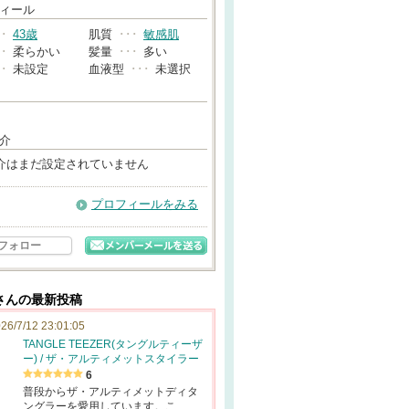
→
ィール
･･
43歳
肌質
･･･
敏感肌
･･
柔らかい
髪量
･･･
多い
･･
未設定
血液型
･･･
未選択
介
介はまだ設定されていません
プロフィールをみる
フォロー
さんの最新投稿
26/7/12 23:01:05
TANGLE TEEZER(タングルティーザ
ー) / ザ・アルティメットスタイラー
6
普段からザ・アルティメットディタ
ングラーを愛用しています。こ…