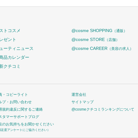
ストコスメ
@cosme SHOPPING
（通販）
レゼント
@cosme STORE
（店舗）
ューティニュース
@cosme CAREER
（美容の求人）
商品カレンダー
新クチコミ
責・コピーライト
運営会社
ルプ・お問い合わせ
サイトマップ
用規約違反に関するご連絡
@cosmeクチコミランキングについて
スタマーサポートブログ
在のお気持ちをお聞かせください
満足度アンケートにご協力ください）