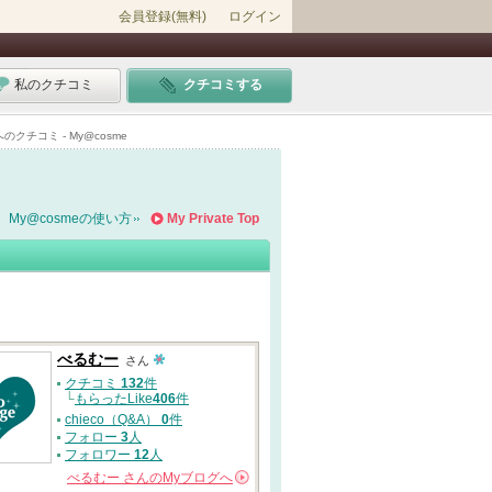
会員登録(無料)
ログイン
私のクチコミ
クチコミする
コミ - My@cosme
My@cosmeの使い方
My Private Top
べるむー
さん
クチコミ
132
件
└
もらったLike
406
件
chieco（Q&A）
0
件
フォロー
3
人
フォロワー
12
人
べるむー
さんの
Myブログへ