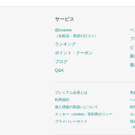
サービス
@cosme
ベ
（化粧品・美容の口コミ）
プ
ランキング
ビ
ポイント・クーポン
新
ブログ
最
Q&A
プレミアム会員とは
免
利用規約
ヘ
個人情報の取扱いについて
利
クッキー（cookie）等利用ポリシー
カ
プライバシーガイド
現
（