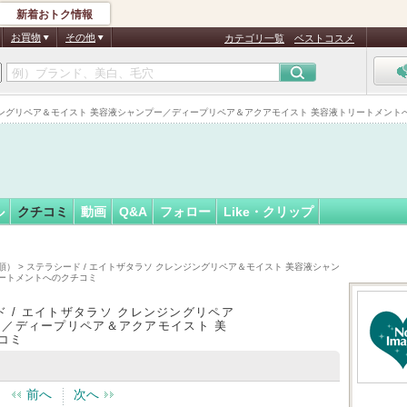
新着おトク情報
フォロー
さん
お買物
その他
カテゴリ一覧
ベストコスメ
ングリペア＆モイスト 美容液シャンプー／ディープリペア＆アクアモイスト 美容液トリートメントへのクチ
ル
クチコミ
動画
Q&A
フォロー
Like・クリップ
順）
> ステラシード / エイトザタラソ クレンジングリペア＆モイスト 美容液シャン
ートメントへのクチコミ
 / エイトザタラソ クレンジングリペア
ー／ディープリペア＆アクアモイスト 美
コミ
前へ
次へ