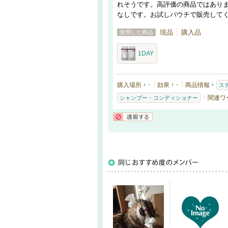
れそうです。高評価の商品ではあり
なしです。お試しパウチで販売して
現品
購入品
使用した商品
1DAY
購入場所
-
効果
-
商品情報
ス
関連ワ
シャンプー・コンディショナー
通報する