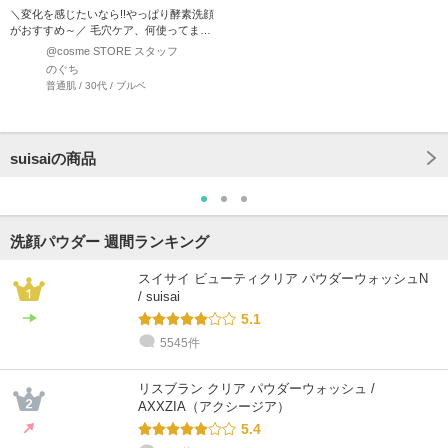
＼変化を感じたいなら!!やっぱり酵素洗顔
がおすすめ～／ 毛穴ケア、何使ってます
か？ 頑固な…
@cosme STORE スタッフ
のぐち
普通肌 / 30代 / ブルベ
suisaiの商品
洗顔パウダー 週間ランキング
スイサイ ビューティクリア パウダーウォッシュN
/ suisai
5.1
5545件
リスブラン クリア パウダーウォッシュ /
AXXZIA（アクシージア）
5.4