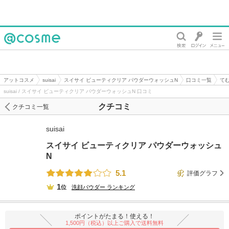
@cosme
アットコスメ
suisai
スイサイ ビューティクリア パウダーウォッシュN
口コミ一覧
て
suisai / スイサイ ビューティクリア パウダーウォッシュN 口コミ
クチコミ
クチコミ一覧
suisai
スイサイ ビューティクリア パウダーウォッシュ
N
5.1
評価グラフ
1
位
洗顔パウダー
ランキング
ポイントがたまる！使える！
1,500円（税込）以上ご購入で送料無料