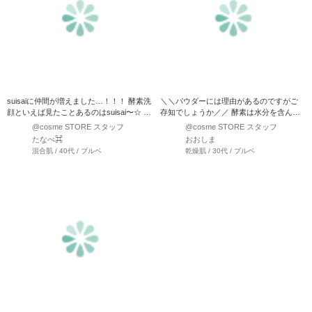
suisaiに仲間が増えました…！！！ 酵素洗
＼＼パウダーには理由があるのですがご
顔といえば見たことあるのはsuisai〜☆ 実
存知でしょうか／／ 酵素は水分を含んだ
は種…
時点で活性化するの…
@cosme STORE スタッフ
@cosme STORE スタッフ
たなべ⌘
おおしま
混合肌 / 40代 / ブルベ
乾燥肌 / 30代 / ブルベ