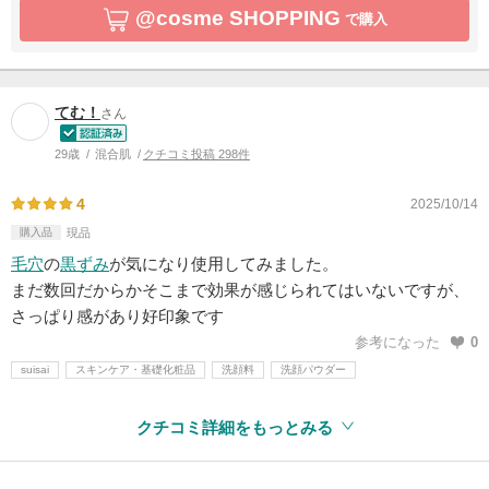
@cosme SHOPPING
で購入
てむ！
さん
29歳
混合肌
クチコミ投稿 298件
4
2025/10/14
購入品
現品
毛穴
の
黒ずみ
が気になり使用してみました。
まだ数回だからかそこまで効果が感じられてはいないですが、
さっぱり感があり好印象です
参考になった
0
suisai
スキンケア・基礎化粧品
洗顔料
洗顔パウダー
クチコミ詳細をもっとみる