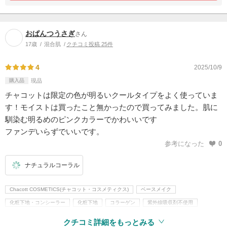
おぱんつうさぎ
さん
17歳
混合肌
クチコミ投稿 25件
4
2025/10/9
購入品
現品
チャコットは限定の色が明るいクールタイプをよく使っていま
す！モイストは買ったこと無かったので買ってみました。肌に
馴染む明るめのピンクカラーでかわいいです
ファンデいらずでいいです。
参考になった
0
ナチュラルコーラル
Chacott COSMETICS(チャコット・コスメティクス)
ベースメイク
化粧下地・コンシーラー
化粧下地
コラーゲン
紫外線吸収剤不使用
クチコミ詳細をもっとみる