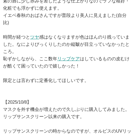
素の唇に少し赤みを差したような仕上がりなのでラフな格好・
化粧でも浮かずに使えます。
イエベ春秋のおばさんですが普段より美人に見えました(自分
比)
時間が経つと
ツヤ
感はなくなりますが色はほんのり残っていま
した。なによりびっくりしたのか縦皺が目立っていなかったと
ころ。
恥ずかしながら、ここ数年
リップケア
はしているものの皮むけ
が酷くて困っていたので嬉しかった！
限定とは言わずに定番化してほしいです。
【2025/10/8】
マスクを外す機会が増えたので久しぶりに購入してみました。
リップサンスクリーン以来の購入です。
リップサンスクリーンの時からなのですが、オルビスのUVリッ