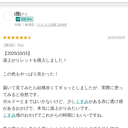
(照)
さん
39歳
敏感肌
クチコミ投稿 1844件
6
2025/10/15
購入品
現品
【2025/10/15】
湯上がりレッドを購入しました！
この色もやっぱり良かった！
届いて見てみたら結構赤くてギョッとしましたが、実際に塗っ
てみると自然です。
ボルドーとまではいかないけど、少し
くすみ
がある赤に透け感
があるおかげで、本当に湯上がりみたいです。
くすみ
感のおかげでこれからの時期にもいいですね。