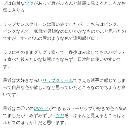
プは自然な
ツヤ
があって唇がぷるんと綺麗に見えるところがお
気に入り☆
リップサンスクリーンは薄い赤でしたが、こちらはピンク。
ピンクなんて、40歳で男顔なのにいかがなものか…と思ったの
ですが、すっぴんの唇のような色で違和感ゼロ！
ラフにそのままグリグリ塗って、多少はみ出してもスパゲッテ
ィ食べた後みたいな状態にもならず、日常的に使いやすいで
す。
最近は大好きな赤い
リップクリーム
でさえも派手に感じてしま
って自然な色が欲しいなと思っていたところなのでちょうど良
いです。
最近はニ◯アの
UVケア
ができるカラーリップが好きで色々集め
てましたが、みずみずしい
ツヤ
感・ぷるんと見えるところはオ
ルビスのほうが上だと思います。